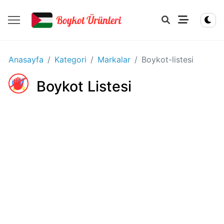
YIYECEK
Anasayfa
Kategori
Markalar
Boykot-listesi
-
IÇECEK
Boykot Listesi
BOYKOT
ÜRÜNLERI
Disney
boykot
mu?
Disney
Kimin
Sahibi
Kim?