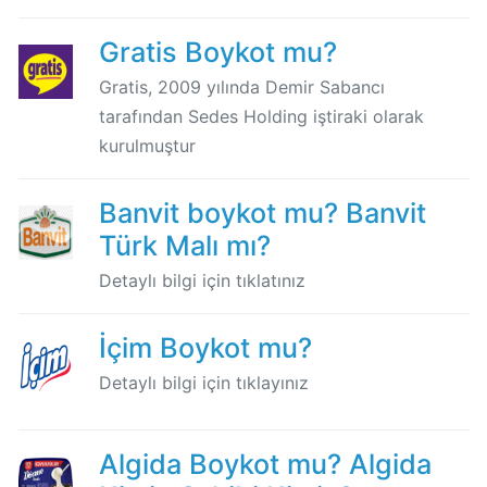
Algida
Gratis Boykot mu?
Boykot
Gratis, 2009 yılında Demir Sabancı
mu?
tarafından Sedes Holding iştiraki olarak
Algida
Kimin
kurulmuştur
Sahibi
Kimin?
Banvit boykot mu? Banvit
Türk Malı mı?
Burger
Detaylı bilgi için tıklatınız
King
Boykot
mu?
İçim Boykot mu?
Burger
Detaylı bilgi için tıklayınız
King
Kimin
Sahibi
Algida Boykot mu? Algida
Kim?