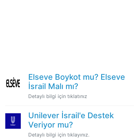
Mondelez
Boykot
mu?
Mondelez
Kimin
Sahibi
Kim?
Pizza
Elseve Boykot mu? Elseve
Hut
İsrail Malı mı?
Boykot
mu?
Detaylı bilgi için tıklatınız
Pizza
Hut
Unilever İsrail'e Destek
Kimin
Sahibi
Veriyor mu?
Kim?
Detaylı bilgi için tıklayınız.