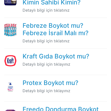
Kimin Sahibi Kimin?
Detaylı bilgi için tıklatınız
Carrefour
Boykot
mu?
Febreze Boykot mu?
Carrefour
Febreze İsrail Malı mı?
Kimin
Detaylı bilgi için tıklatınız
Sahibi
Kim?
Kraft Gıda Boykot mu?
Cheetos
Detaylı bilgi için tıklayınız
Boykot
mu?
Cheetos
Protex Boykot mu?
Kimin
Detaylı bilgi için tıklayınız
Sahibi
Kim?
Freedo Dondurma Boykot