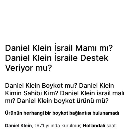
Mondelez
Boykot
mu?
Mondelez
Kimin
Sahibi
Daniel Klein İsrail Mamı mı?
Kim?
Daniel Klein İsraile Destek
Veriyor mu?
Pizza
Hut
Boykot
Daniel Klein Boykot mu? Daniel Klein
mu?
Kimin Sahibi Kim? Daniel Klein israil malı
Pizza
mı? Daniel Klein boykot ürünü mü?
Hut
Kimin
Ürünün herhangi bir boykot bağlantısı bulunamadı
Sahibi
Kim?
Daniel Klein
, 1971 yılında kurulmuş
Hollandalı
saat