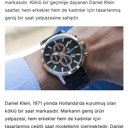
markasıdır. Köklü bir geçmişe dayanan Daniel Klein
saatler, hem erkekler hem de kadınlar için tasarlanmış
Algida
Boykot
geniş bir saat yelpazesine sahiptir.
mu?
Algida
Kimin
Sahibi
Kimin?
Burger
King
Boykot
mu?
Burger
Daniel Klein, 1971 yılında Hollanda'da kurulmuş olan
King
Kimin
köklü bir saat markasıdır. Markanın geniş ürün
Sahibi
yelpazesi, hem erkekler hem de kadınlar için
Kim?
tasarlanmış çeşitli saat modellerini içermektedir. Daniel