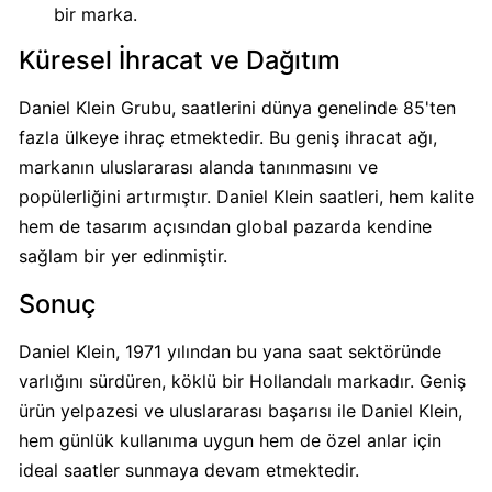
bir marka.
Calve
Boykot
Küresel İhracat ve Dağıtım
mu?
Calve
Daniel Klein Grubu, saatlerini dünya genelinde 85'ten
Kimin
fazla ülkeye ihraç etmektedir. Bu geniş ihracat ağı,
Sahibi
markanın uluslararası alanda tanınmasını ve
Kim?
popülerliğini artırmıştır. Daniel Klein saatleri, hem kalite
hem de tasarım açısından global pazarda kendine
Danone
sağlam bir yer edinmiştir.
Boykot
mu?
Sonuç
Danone
Kimin
Daniel Klein, 1971 yılından bu yana saat sektöründe
Sahibi
varlığını sürdüren, köklü bir Hollandalı markadır. Geniş
Kim?
ürün yelpazesi ve uluslararası başarısı ile Daniel Klein,
hem günlük kullanıma uygun hem de özel anlar için
ideal saatler sunmaya devam etmektedir.
Dominos