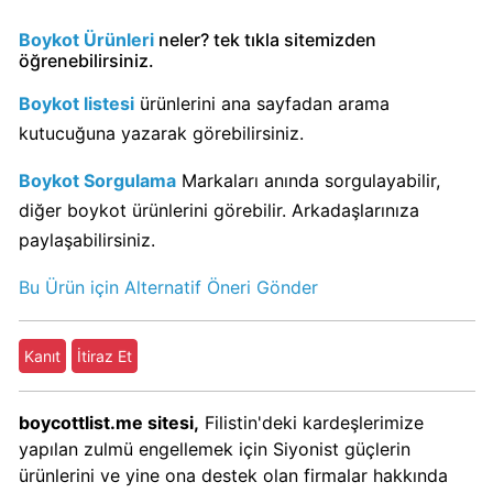
KFC
Boykot Ürünleri
neler? tek tıkla sitemizden
Kimin
öğrenebilirsiniz.
Sahibi
Kim?
Boykot listesi
ürünlerini ana sayfadan arama
kutucuğuna yazarak görebilirsiniz.
KitKat
Boykot Sorgulama
Markaları anında sorgulayabilir,
Boykot
diğer boykot ürünlerini görebilir. Arkadaşlarınıza
mu?
paylaşabilirsiniz.
KitKat
Kimin
Bu Ürün için Alternatif Öneri Gönder
Sahibi
Kim?
Kanıt
İtiraz Et
Lay's
boycottlist.me sitesi,
Filistin'deki kardeşlerimize
Boykot
yapılan zulmü engellemek için Siyonist güçlerin
mu?
ürünlerini ve yine ona destek olan firmalar hakkında
Lay's