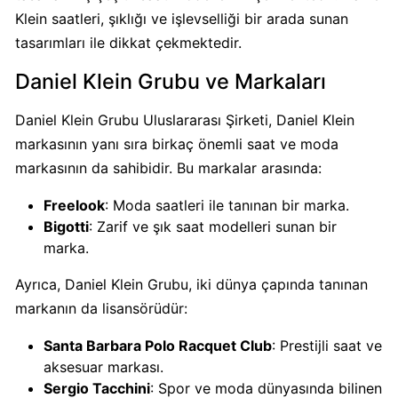
Klein saatleri, şıklığı ve işlevselliği bir arada sunan
tasarımları ile dikkat çekmektedir.
Carrefour
Boykot
Daniel Klein Grubu ve Markaları
mu?
Carrefour
Daniel Klein Grubu Uluslararası Şirketi, Daniel Klein
Kimin
markasının yanı sıra birkaç önemli saat ve moda
Sahibi
markasının da sahibidir. Bu markalar arasında:
Kim?
Freelook
: Moda saatleri ile tanınan bir marka.
Bigotti
: Zarif ve şık saat modelleri sunan bir
Cheetos
marka.
Boykot
mu?
Ayrıca, Daniel Klein Grubu, iki dünya çapında tanınan
Cheetos
markanın da lisansörüdür:
Kimin
Sahibi
Santa Barbara Polo Racquet Club
: Prestijli saat ve
Kim?
aksesuar markası.
Sergio Tacchini
: Spor ve moda dünyasında bilinen