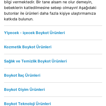
bilgi vermektedir. Bir tane alsam ne olur demeyin,
Kimin
bebeklerin katledilmesine sebep olmayın! Aşağıdaki
Sahibi
butonlar ile ürünleri daha fazla kişiye ulaştırmamıza
Kim?
katkıda bulunun.
Nestle
Yiyecek - içecek Boykot Ürünleri
Boykot
mu?
Nestle
Kozmetik Boykot Ürünleri
Kimin
Sahibi
Sağlık ve Temizlik Boykot Ürünleri
Kim?
Boykot İlaç Ürünleri
Nesquik
boykot
mu?
Boykot Giyim Ürünleri
Nesquik
Kimin
Boykot Teknoloji Ürünleri