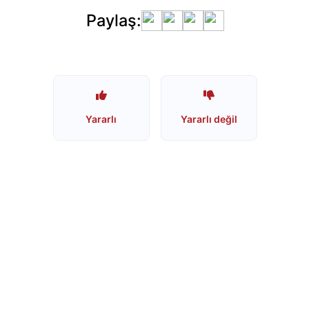
mu?
Paylaş:
Schweppes
İsrail
Ürünü
mü?
Nescafe
Yararlı
Yararlı değil
İsrail
Ürünü
mü?
Nescafe
Boykot
mu?
Jacobs
Boykot
mu?