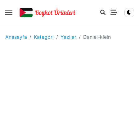
YIYECEK
Anasayfa
Kategori
Yazilar
Daniel-klein
-
IÇECEK
BOYKOT
ÜRÜNLERI
Disney
boykot
mu?
Disney
Kimin
Sahibi
Kim?