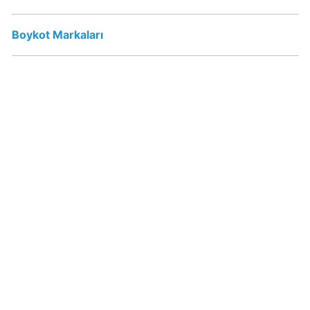
Sahibi
Kim?
Boykot Markaları
Popeyes
boykot
mu?
Popeyes
Kimin
Sahibi
Kim?
Doritos
Boykot
mu?
Doritos
Kimin
Sahibi
Kim?