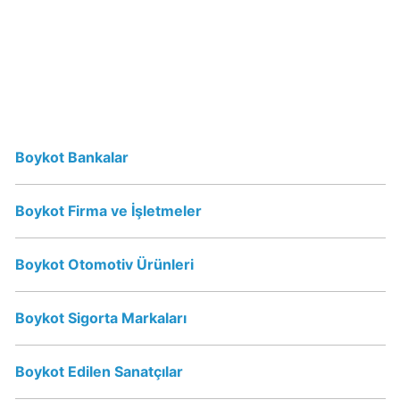
Erikli
Su
İsrail
Malı
mı?
Boykot Bankalar
Vicks
İsrail
Boykot Firma ve İşletmeler
Malı
mı?
Boykot Otomotiv Ürünleri
Vicks
Boykot
mu?
Boykot Sigorta Markaları
Schweppes
Boykot Edilen Sanatçılar
Boykot