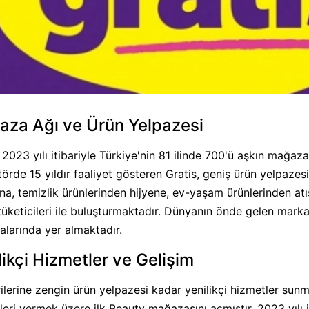
za Ağı ve Ürün Yelpazesi
, 2023 yılı itibariyle Türkiye'nin 81 ilinde 700'ü aşkın mağ
ktörde 15 yıldır faaliyet gösteren Gratis, geniş ürün yelpaze
na, temizlik ürünlerinden hijyene, ev-yaşam ürünlerinden atı
tüketicileri ile buluşturmaktadır. Dünyanın önde gelen markal
larında yer almaktadır.
likçi Hizmetler ve Gelişim
ilerine zengin ürün yelpazesi kadar yenilikçi hizmetler sunm
leri vermek üzere ilk Beauty mağazasını açmıştır. 2023 yılı i