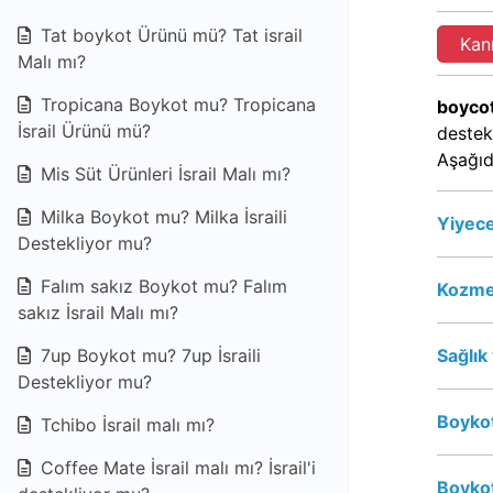
Tat boykot Ürünü mü? Tat israil
Kan
Malı mı?
Tropicana Boykot mu? Tropicana
boycot
İsrail Ürünü mü?
destek
Aşağıd
Mis Süt Ürünleri İsrail Malı mı?
Milka Boykot mu? Milka İsraili
Yiyece
Destekliyor mu?
Falım sakız Boykot mu? Falım
Kozmet
sakız İsrail Malı mı?
7up Boykot mu? 7up İsraili
Sağlık
Destekliyor mu?
Boykot
Tchibo İsrail malı mı?
Coffee Mate İsrail malı mı? İsrail'i
Boykot