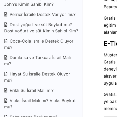
John's Kimin Sahibi Kim?
Beauty
Perrier İsraile Destek Veriyor mu?
Gratis
Dost yoğurt ve süt Boykot mu?
eğitim
Dost yoğurt ve süt Kimin Sahibi Kim?
alanla
Coca-Cola İsraile Destek Oluyor
E-Ti
mu?
Müşteri
Damla su ve Turkuaz İsrail Malı
Gratis
mı?
deneyim
Hayat Su İsraile Destek Oluyor
alışve
mu?
uygula
Erikli Su İsrail Malı mı?
Gratis
Vicks İsrail Malı mı? Vicks Boykot
yelpaze
mu?
memnun