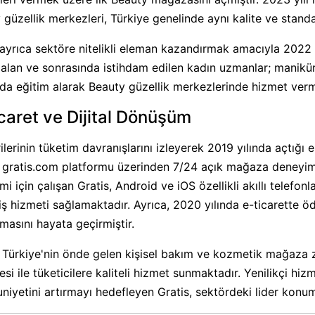
 güzellik merkezleri, Türkiye genelinde aynı kalite ve stand
 ayrıca sektöre nitelikli eleman kazandırmak amacıyla 202
 alan ve sonrasında istihdam edilen kadın uzmanlar; manikür, p
rda eğitim alarak Beauty güzellik merkezlerinde hizmet verm
caret ve Dijital Dönüşüm
lerinin tüketim davranışlarını izleyerek 2019 yılında açtığı e
, gratis.com platformu üzerinden 7/24 açık mağaza deneyimi
i için çalışan Gratis, Android ve iOS özellikli akıllı telefonla
riş hizmeti sağlamaktadır. Ayrıca, 2020 yılında e-ticarette
masını hayata geçirmiştir.
, Türkiye'nin önde gelen kişisel bakım ve kozmetik mağaza zi
si ile tüketicilere kaliteli hizmet sunmaktadır. Yenilikçi hiz
iyetini artırmayı hedefleyen Gratis, sektördeki lider konu