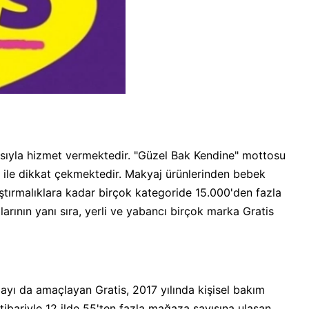
azasıyla hizmet vermektedir. "Güzel Bak Kendine" mottosu
si ile dikkat çekmektedir. Makyaj ürünlerinden bebek
ştırmalıklara kadar birçok kategoride 15.000'den fazla
arının yanı sıra, yerli ve yabancı birçok marka Gratis
ayı da amaçlayan Gratis, 2017 yılında kişisel bakım
tibariyle 12 ilde 55'ten fazla mağaza sayısına ulaşan