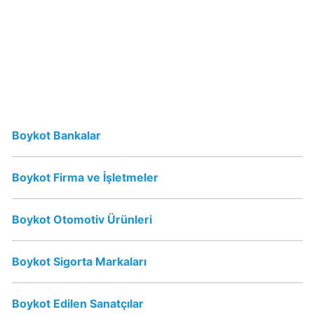
Dost
yoğurt
ve
süt
Boykot
mu?
Dost
yoğurt
Boykot Bankalar
ve
süt
Boykot Firma ve İşletmeler
Kimin
Sahibi
Kim?
Boykot Otomotiv Ürünleri
Coca-
Boykot Sigorta Markaları
Cola
İsraile
Boykot Edilen Sanatçılar
Destek