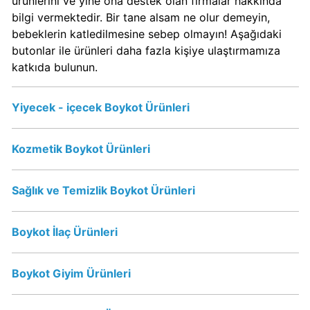
ürünlerini ve yine ona destek olan firmalar hakkında
Boykot
bilgi vermektedir. Bir tane alsam ne olur demeyin,
mu?
bebeklerin katledilmesine sebep olmayın! Aşağıdaki
Dominos
butonlar ile ürünleri daha fazla kişiye ulaştırmamıza
Kimin
katkıda bulunun.
Sahibi
Kim?
Yiyecek - içecek Boykot Ürünleri
Knorr
Boykot
Kozmetik Boykot Ürünleri
mu?
Knorr
Sağlık ve Temizlik Boykot Ürünleri
Kimin
Sahibi
Kim?
Boykot İlaç Ürünleri
Boykot Giyim Ürünleri
KFC
Boykot
mu?