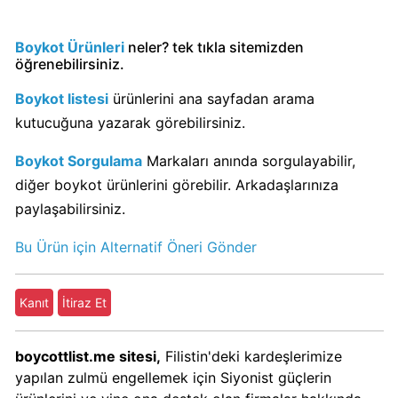
Calve
Boykot
Boykot Ürünleri
neler? tek tıkla sitemizden
mu?
öğrenebilirsiniz.
Calve
Boykot listesi
ürünlerini ana sayfadan arama
Kimin
Sahibi
kutucuğuna yazarak görebilirsiniz.
Kim?
Boykot Sorgulama
Markaları anında sorgulayabilir,
diğer boykot ürünlerini görebilir. Arkadaşlarınıza
Danone
paylaşabilirsiniz.
Boykot
mu?
Bu Ürün için Alternatif Öneri Gönder
Danone
Kimin
Kanıt
İtiraz Et
Sahibi
Kim?
boycottlist.me sitesi,
Filistin'deki kardeşlerimize
yapılan zulmü engellemek için Siyonist güçlerin
Dominos