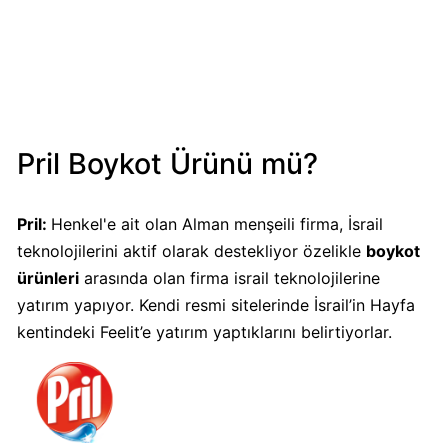
Mondelez
Boykot
mu?
Mondelez
Kimin
Sahibi
Pril Boykot Ürünü mü?
Kim?
Pril
:
Henkel'e ait olan Alman menşeili firma, İsrail
Pizza
teknolojilerini aktif olarak destekliyor özelikle
boykot
Hut
Boykot
ürünleri
arasında olan firma israil teknolojilerine
mu?
yatırım yapıyor. Kendi resmi sitelerinde İsrail’in Hayfa
Pizza
kentindeki Feelit’e yatırım yaptıklarını belirtiyorlar.
Hut
Kimin
Sahibi
Kim?