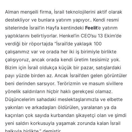
Algida
Alman menşeili firma, İsrail teknolojilerini aktif olarak
Boykot
destekliyor ve bunlara yatırım yapıyor.. Kendi resmi
mu?
sitelerinde İsrail’in Hayfa kentindeki
Feelit
’e yatırım
Algida
yaptıklarını belirtiyorlar. Henkel’in CEO’su 13 Ekim’de
Kimin
verdiği bir röportajda “İsrail’de yaklaşık 100
Sahibi
çalışanımız var ve orada her iki iş birimiyle birlikte
Kimin?
çalışıyoruz, ancak orada kendi üretim tesisimiz yok.
Bizim için İsrail oldukça küçük bir pazar, satışlardaki
Burger
payı yüzde birden az. Ancak İsrail’den gelen görüntüler
King
beni derinden sarsıyor. Terörizmin ve masum sivillere
Boykot
yönelik saldırıların hiçbir haklı gerekçesi olamaz.
mu?
Düşüncelerim sahadaki meslektaşlarımızla ve elbette
Burger
King
yakınları ve arkadaşları öldürülen, yaralanan ya da
Kimin
kaçırılan çok sayıda kurbandan şikayetçi olan ve şimdi
Sahibi
yeni saldırı korkusuyla yaşamak zorunda kalan İsrail
Kim?
halkıyla birlikte.” demiştir.