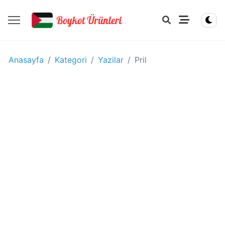
YIYECEK
Anasayfa
Kategori
Yazilar
Pril
-
IÇECEK
BOYKOT
ÜRÜNLERI
Disney
boykot
mu?
Disney
Kimin
Sahibi
Kim?