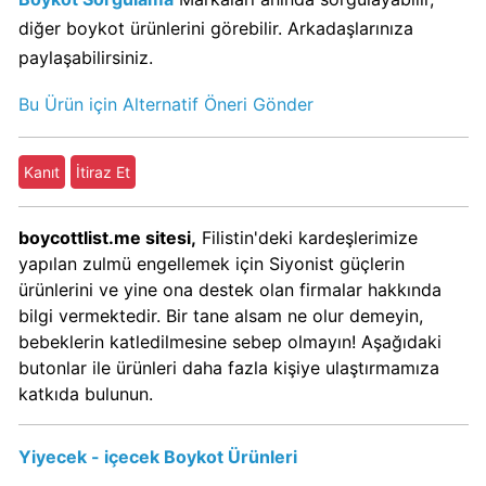
KFC
diğer boykot ürünlerini görebilir. Arkadaşlarınıza
Kimin
paylaşabilirsiniz.
Sahibi
Kim?
Bu Ürün için Alternatif Öneri Gönder
KitKat
Kanıt
İtiraz Et
Boykot
mu?
boycottlist.me sitesi,
Filistin'deki kardeşlerimize
KitKat
yapılan zulmü engellemek için Siyonist güçlerin
Kimin
ürünlerini ve yine ona destek olan firmalar hakkında
Sahibi
bilgi vermektedir. Bir tane alsam ne olur demeyin,
Kim?
bebeklerin katledilmesine sebep olmayın! Aşağıdaki
butonlar ile ürünleri daha fazla kişiye ulaştırmamıza
Lay's
katkıda bulunun.
Boykot
mu?
Yiyecek - içecek Boykot Ürünleri
Lay's