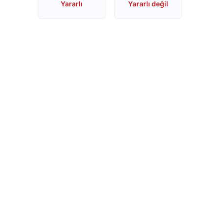
Yararlı
Yararlı değil
mu?
Schweppes
İsrail
Ürünü
mü?
Nescafe
İsrail
Ürünü
mü?
Nescafe
Boykot
mu?
Jacobs
Boykot
mu?