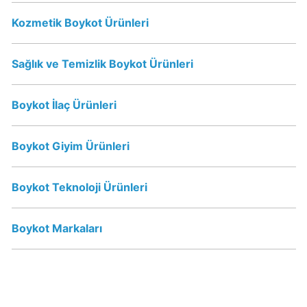
Kimin
Kozmetik Boykot Ürünleri
Sahibi
Kim?
Sağlık ve Temizlik Boykot Ürünleri
Nestle
Boykot
Boykot İlaç Ürünleri
mu?
Nestle
Boykot Giyim Ürünleri
Kimin
Sahibi
Kim?
Boykot Teknoloji Ürünleri
Nesquik
Boykot Markaları
boykot
mu?
Nesquik
Kimin