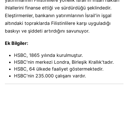
Calve
ihlallerini finanse ettiği ve sürdürdüğü şeklindedir.
Boykot
Eleştirmenler, bankanın yatırımlarının İsrail'in işgal
mu?
altındaki topraklarda Filistinlilere karşı uyguladığı
Calve
baskıyı ve şiddeti artırdığını savunuyor.
Kimin
Sahibi
Ek Bilgiler:
Kim?
HSBC, 1865 yılında kurulmuştur.
HSBC'nin merkezi Londra, Birleşik Krallık'tadır.
Danone
HSBC, 64 ülkede faaliyet göstermektedir.
Boykot
HSBC'nin 235.000 çalışanı vardır.
mu?
Danone
Kimin
Sahibi
Kim?
Dominos