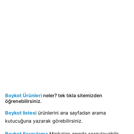
Boykot
mu?
Dominos
Kimin
Sahibi
Kim?
Knorr
Boykot
mu?
Knorr
Kimin
Sahibi
Boykot Ürünleri
neler? tek tıkla sitemizden
Kim?
öğrenebilirsiniz.
Boykot listesi
ürünlerini ana sayfadan arama
KFC
kutucuğuna yazarak görebilirsiniz.
Boykot
mu?
Boykot Sorgulama
Markaları anında sorgulayabilir,