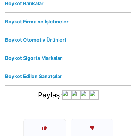
Boykot Bankalar
Erikli
Boykot Firma ve İşletmeler
Su
İsrail
Malı
Boykot Otomotiv Ürünleri
mı?
Boykot Sigorta Markaları
Vicks
İsrail
Boykot Edilen Sanatçılar
Malı
mı?
Vicks
Paylaş:
Boykot
mu?
Schweppes
Boykot