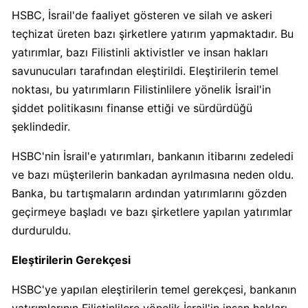
HSBC, İsrail'de faaliyet gösteren ve silah ve askeri
teçhizat üreten bazı şirketlere yatırım yapmaktadır. Bu
Carrefour
Boykot
yatırımlar, bazı Filistinli aktivistler ve insan hakları
mu?
savunucuları tarafından eleştirildi. Eleştirilerin temel
Carrefour
noktası, bu yatırımların Filistinlilere yönelik İsrail'in
Kimin
şiddet politikasını finanse ettiği ve sürdürdüğü
Sahibi
şeklindedir.
Kim?
HSBC'nin İsrail'e yatırımları, bankanın itibarını zedeledi
ve bazı müşterilerin bankadan ayrılmasına neden oldu.
Cheetos
Banka, bu tartışmaların ardından yatırımlarını gözden
Boykot
mu?
geçirmeye başladı ve bazı şirketlere yapılan yatırımlar
Cheetos
durduruldu.
Kimin
Sahibi
Eleştirilerin Gerekçesi
Kim?
HSBC'ye yapılan eleştirilerin temel gerekçesi, bankanın
yatırımlarının Filistinlilere yönelik İsrail'in insan hakları