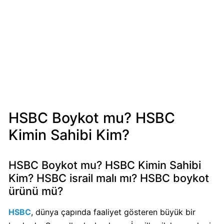
Mondelez
Boykot
mu?
Mondelez
Kimin
Sahibi
Kim?
HSBC Boykot mu? HSBC
Pizza
Hut
Kimin Sahibi Kim?
Boykot
mu?
Pizza
HSBC Boykot mu? HSBC Kimin Sahibi
Hut
Kim? HSBC israil malı mı? HSBC boykot
Kimin
ürünü mü?
Sahibi
Kim?
HSBC
, dünya çapında faaliyet gösteren büyük bir