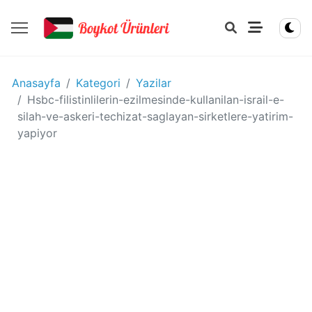
YIYECEK
Anasayfa
Kategori
Yazilar
-
Hsbc-filistinlilerin-ezilmesinde-kullanilan-israil-e-
IÇECEK
silah-ve-askeri-techizat-saglayan-sirketlere-yatirim-
BOYKOT
yapiyor
ÜRÜNLERI
Disney
boykot
mu?
Disney
Kimin
Sahibi
Kim?