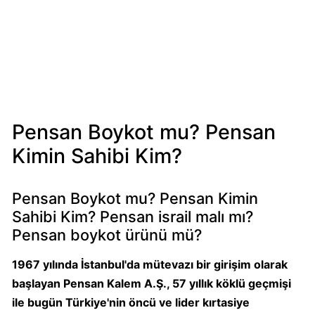
Mondelez
Boykot
mu?
Mondelez
Kimin
Sahibi
Kim?
Pensan Boykot mu? Pensan
Kimin Sahibi Kim?
Pizza
Hut
Boykot
Pensan Boykot mu? Pensan Kimin
mu?
Sahibi Kim? Pensan israil malı mı?
Pizza
Pensan boykot ürünü mü?
Hut
Kimin
1967 yılında İstanbul'da mütevazı bir girişim olarak
Sahibi
başlayan Pensan Kalem A.Ş., 57 yıllık köklü geçmişi
Kim?
ile bugün Türkiye'nin öncü ve lider kırtasiye