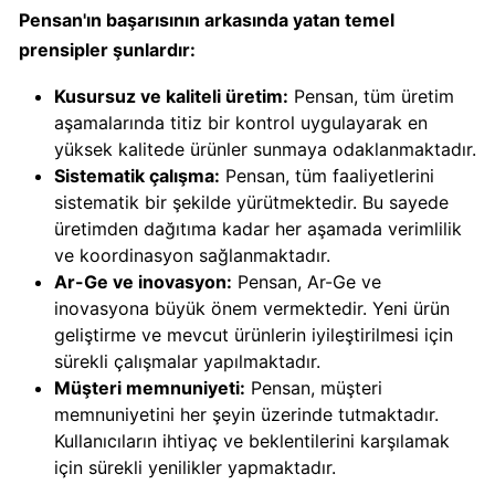
Calve
Pensan'ın başarısının arkasında yatan temel
Boykot
prensipler şunlardır:
mu?
Kusursuz ve kaliteli üretim:
Pensan, tüm üretim
Calve
aşamalarında titiz bir kontrol uygulayarak en
Kimin
yüksek kalitede ürünler sunmaya odaklanmaktadır.
Sahibi
Sistematik çalışma:
Pensan, tüm faaliyetlerini
Kim?
sistematik bir şekilde yürütmektedir. Bu sayede
üretimden dağıtıma kadar her aşamada verimlilik
Danone
ve koordinasyon sağlanmaktadır.
Boykot
Ar-Ge ve inovasyon:
Pensan, Ar-Ge ve
mu?
inovasyona büyük önem vermektedir. Yeni ürün
Danone
geliştirme ve mevcut ürünlerin iyileştirilmesi için
Kimin
sürekli çalışmalar yapılmaktadır.
Sahibi
Müşteri memnuniyeti:
Pensan, müşteri
Kim?
memnuniyetini her şeyin üzerinde tutmaktadır.
Kullanıcıların ihtiyaç ve beklentilerini karşılamak
için sürekli yenilikler yapmaktadır.
Dominos