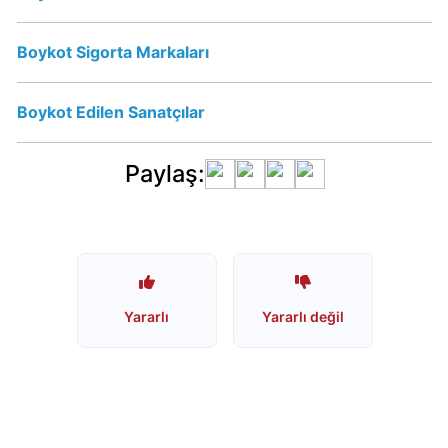
mu?
Schweppes
Boykot Sigorta Markaları
İsrail
Ürünü
mü?
Boykot Edilen Sanatçılar
Paylaş:
Nescafe
İsrail
Ürünü
mü?
Nescafe
Boykot
mu?
Yararlı
Yararlı değil
Jacobs
Boykot
mu?