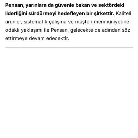
Boykot
Pensan, yarınlara da güvenle bakan ve sektördeki
mu?
liderliğini sürdürmeyi hedefleyen bir şirkettir.
Kaliteli
Dominos
ürünler, sistematik çalışma ve müşteri memnuniyetine
Kimin
odaklı yaklaşımı ile Pensan, gelecekte de adından söz
Sahibi
ettirmeye devam edecektir.
Kim?
Knorr
Boykot
mu?
Knorr
Kimin
Sahibi
Kim?
KFC
Boykot
mu?