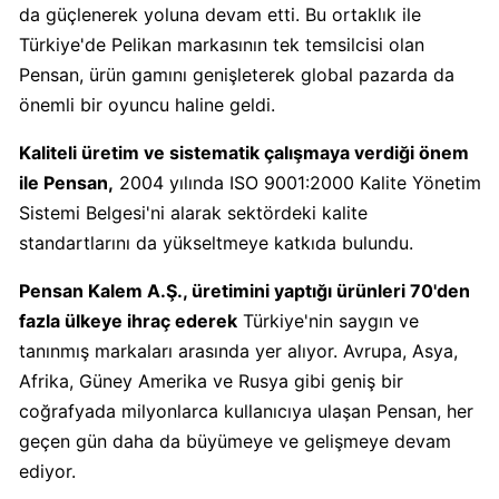
da güçlenerek yoluna devam etti. Bu ortaklık ile
Türkiye'de Pelikan markasının tek temsilcisi olan
Carrefour
Pensan, ürün gamını genişleterek global pazarda da
Boykot
önemli bir oyuncu haline geldi.
mu?
Carrefour
Kaliteli üretim ve sistematik çalışmaya verdiği önem
Kimin
ile Pensan,
2004 yılında ISO 9001:2000 Kalite Yönetim
Sahibi
Sistemi Belgesi'ni alarak sektördeki kalite
Kim?
standartlarını da yükseltmeye katkıda bulundu.
Cheetos
Pensan Kalem A.Ş., üretimini yaptığı ürünleri 70'den
Boykot
fazla ülkeye ihraç ederek
Türkiye'nin saygın ve
mu?
tanınmış markaları arasında yer alıyor. Avrupa, Asya,
Cheetos
Afrika, Güney Amerika ve Rusya gibi geniş bir
Kimin
coğrafyada milyonlarca kullanıcıya ulaşan Pensan, her
Sahibi
geçen gün daha da büyümeye ve gelişmeye devam
Kim?
ediyor.