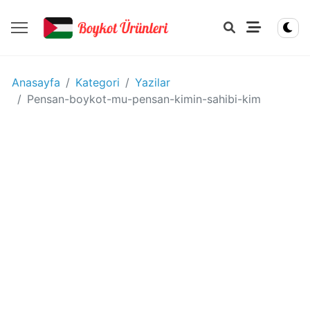
YIYECEK
Anasayfa
Kategori
Yazilar
-
Pensan-boykot-mu-pensan-kimin-sahibi-kim
IÇECEK
BOYKOT
ÜRÜNLERI
Disney
boykot
mu?
Disney
Kimin
Sahibi
Kim?