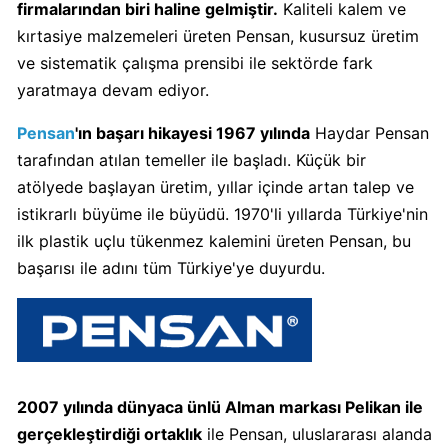
firmalarından biri haline gelmiştir.
Kaliteli kalem ve
Algida
kırtasiye malzemeleri üreten Pensan, kusursuz üretim
Boykot
ve sistematik çalışma prensibi ile sektörde fark
mu?
yaratmaya devam ediyor.
Algida
Kimin
Pensan
'ın başarı hikayesi 1967 yılında
Haydar Pensan
Sahibi
tarafından atılan temeller ile başladı. Küçük bir
Kimin?
atölyede başlayan üretim, yıllar içinde artan talep ve
istikrarlı büyüme ile büyüdü. 1970'li yıllarda Türkiye'nin
ilk plastik uçlu tükenmez kalemini üreten Pensan, bu
Burger
King
başarısı ile adını tüm Türkiye'ye duyurdu.
Boykot
mu?
Burger
King
Kimin
2007 yılında dünyaca ünlü Alman markası Pelikan ile
Sahibi
gerçekleştirdiği ortaklık
ile Pensan, uluslararası alanda
Kim?