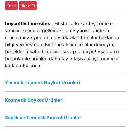
Kimin
Kanıt
İtiraz Et
Sahibi
Kim?
boycottlist.me sitesi,
Filistin'deki kardeşlerimize
yapılan zulmü engellemek için Siyonist güçlerin
Nestle
ürünlerini ve yine ona destek olan firmalar hakkında
Boykot
bilgi vermektedir. Bir tane alsam ne olur demeyin,
mu?
bebeklerin katledilmesine sebep olmayın! Aşağıdaki
Nestle
butonlar ile ürünleri daha fazla kişiye ulaştırmamıza
Kimin
katkıda bulunun.
Sahibi
Kim?
Yiyecek - içecek Boykot Ürünleri
Nesquik
Kozmetik Boykot Ürünleri
boykot
mu?
Nesquik
Sağlık ve Temizlik Boykot Ürünleri
Kimin