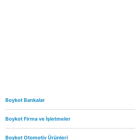
Erikli
Su
İsrail
Malı
mı?
Vicks
İsrail
Malı
mı?
Vicks
Boykot Bankalar
Boykot
mu?
Boykot Firma ve İşletmeler
Schweppes
Boykot
Boykot Otomotiv Ürünleri