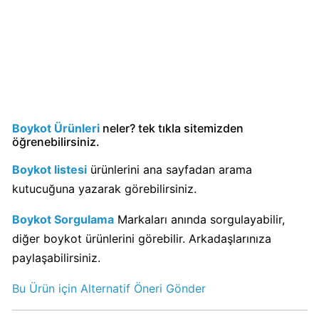
KFC
Kimin
Sahibi
Kim?
KitKat
Boykot
Boykot Ürünleri
neler? tek tıkla sitemizden
öğrenebilirsiniz.
mu?
KitKat
Boykot listesi
ürünlerini ana sayfadan arama
Kimin
kutucuğuna yazarak görebilirsiniz.
Sahibi
Kim?
Boykot Sorgulama
Markaları anında sorgulayabilir,
diğer boykot ürünlerini görebilir. Arkadaşlarınıza
Lay's
paylaşabilirsiniz.
Boykot
Bu Ürün için Alternatif Öneri Gönder
mu?
Lay's