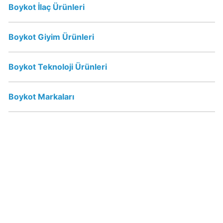
Sahibi
Boykot İlaç Ürünleri
Kim?
Boykot Giyim Ürünleri
Popeyes
boykot
Boykot Teknoloji Ürünleri
mu?
Popeyes
Kimin
Boykot Markaları
Sahibi
Kim?
Doritos
Boykot
mu?
Doritos
Kimin
Sahibi
Kim?