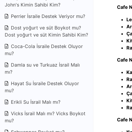
John's Kimin Sahibi Kim?
Cafe N
Perrier İsraile Destek Veriyor mu?
Le
Ar
Dost yoğurt ve süt Boykot mu?
Ça
Dost yoğurt ve süt Kimin Sahibi Kim?
Ki
Coca-Cola İsraile Destek Oluyor
Ra
mu?
Cafe N
Damla su ve Turkuaz İsrail Malı
mı?
Ka
Ra
Hayat Su İsraile Destek Oluyor
Ar
mu?
Ça
Ki
Erikli Su İsrail Malı mı?
Ra
Vicks İsrail Malı mı? Vicks Boykot
Cafe N
mu?