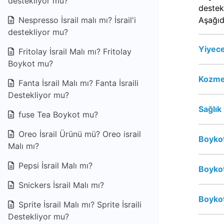
destekliyor mu?
destek
Aşağıd
Nespresso İsrail malı mı? İsrail'i
destekliyor mu?
Yiyece
Fritolay İsrail Malı mı? Fritolay
Boykot mu?
Kozmet
Fanta İsrail Malı mı? Fanta İsraili
Destekliyor mu?
Sağlık
fuse Tea Boykot mu?
Oreo İsrail Ürünü mü? Oreo israil
Boykot
Malı mı?
Pepsi İsrail Malı mı?
Boykot
Snickers İsrail Malı mı?
Boykot
Sprite İsrail Malı mı? Sprite İsraili
Destekliyor mu?