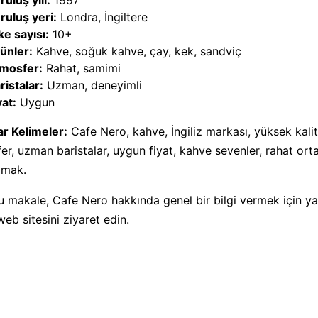
ruluş yılı:
1997
ruluş yeri:
Londra, İngiltere
ke sayısı:
10+
ünler:
Kahve, soğuk kahve, çay, kek, sandviç
mosfer:
Rahat, samimi
ristalar:
Uzman, deneyimli
yat:
Uygun
r Kelimeler:
Cafe Nero, kahve, İngiliz markası, yüksek kali
er, uzman baristalar, uygun fiyat, kahve sevenler, rahat or
amak.
 makale, Cafe Nero hakkında genel bir bilgi vermek için yazı
eb sitesini ziyaret edin.