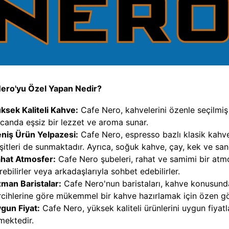
ero'yu Özel Yapan Nedir?
ksek Kaliteli Kahve:
Cafe Nero, kahvelerini özenle seçilmiş
ncanda eşsiz bir lezzet ve aroma sunar.
niş Ürün Yelpazesi:
Cafe Nero, espresso bazlı klasik kahvel
şitleri de sunmaktadır. Ayrıca, soğuk kahve, çay, kek ve san
hat Atmosfer:
Cafe Nero şubeleri, rahat ve samimi bir atmos
rebilirler veya arkadaşlarıyla sohbet edebilirler.
man Baristalar:
Cafe Nero'nun baristaları, kahve konusunda 
rcihlerine göre mükemmel bir kahve hazırlamak için özen gös
gun Fiyat:
Cafe Nero, yüksek kaliteli ürünlerini uygun fiyat
mektedir.