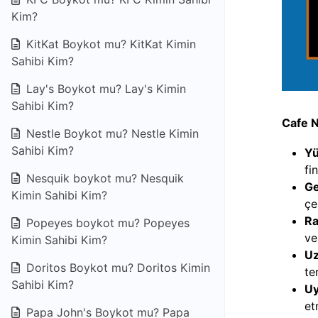
Kim?
KitKat Boykot mu? KitKat Kimin
Sahibi Kim?
Lay's Boykot mu? Lay's Kimin
Sahibi Kim?
Cafe N
Nestle Boykot mu? Nestle Kimin
Sahibi Kim?
Yü
fi
Nesquik boykot mu? Nesquik
Ge
Kimin Sahibi Kim?
çe
Ra
Popeyes boykot mu? Popeyes
ve
Kimin Sahibi Kim?
Uz
Doritos Boykot mu? Doritos Kimin
te
Sahibi Kim?
Uy
et
Papa John's Boykot mu? Papa