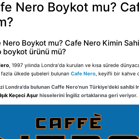
fe Nero Boykot mu? Caf
m?
 Nero Boykot mu? Cafe Nero Kimin Sahib
 boykot ürünü mü?
Nero
, 1997 yılında Londra'da kurulan ve kısa sürede dünyaca ü
 fazla ülkede şubeleri bulunan
Cafe Nero
, keyifli bir kahve
i Londra'da bulunan Caffe Nero'nun Türkiye'deki sahibi
I
 Işık Keçeci Aşur
hisselerini İngiliz ortaklarına geri veriyor.