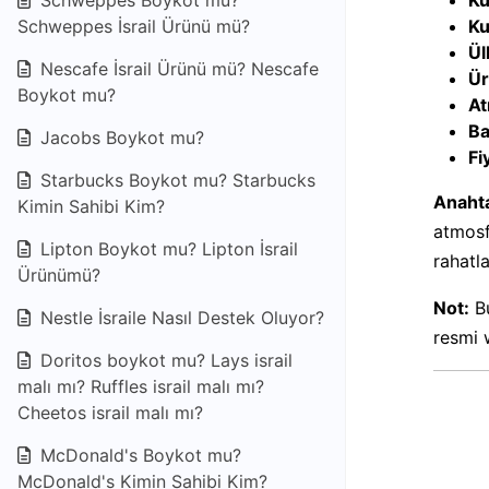
Schweppes Boykot mu?
Ku
Schweppes İsrail Ürünü mü?
Ku
Ül
Nescafe İsrail Ürünü mü? Nescafe
Ür
Boykot mu?
At
Ba
Jacobs Boykot mu?
Fi
Starbucks Boykot mu? Starbucks
Anahta
Kimin Sahibi Kim?
atmosf
Lipton Boykot mu? Lipton İsrail
rahatl
Ürünümü?
Not:
Bu
Nestle İsraile Nasıl Destek Oluyor?
resmi w
Doritos boykot mu? Lays israil
malı mı? Ruffles israil malı mı?
Cheetos israil malı mı?
McDonald's Boykot mu?
McDonald's Kimin Sahibi Kim?