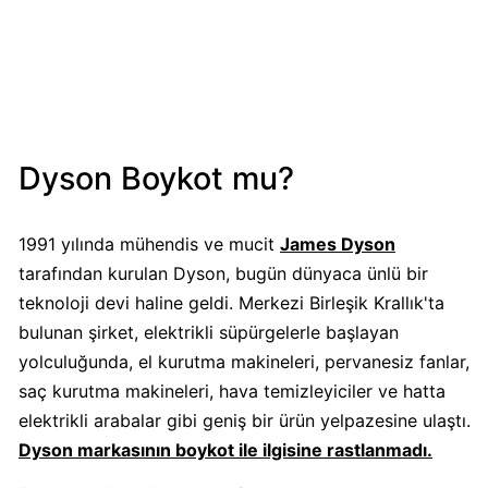
Mondelez
Boykot
mu?
Mondelez
Kimin
Sahibi
Dyson Boykot mu?
Kim?
1991 yılında mühendis ve mucit
James Dyson
Pizza
tarafından kurulan Dyson, bugün dünyaca ünlü bir
Hut
Boykot
teknoloji devi haline geldi. Merkezi Birleşik Krallık'ta
mu?
bulunan şirket, elektrikli süpürgelerle başlayan
Pizza
yolculuğunda, el kurutma makineleri, pervanesiz fanlar,
Hut
saç kurutma makineleri, hava temizleyiciler ve hatta
Kimin
elektrikli arabalar gibi geniş bir ürün yelpazesine ulaştı.
Sahibi
Dyson markasının boykot ile ilgisine rastlanmadı.
Kim?