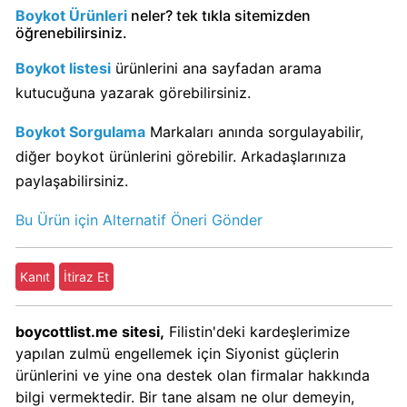
Boykot
Boykot Ürünleri
neler? tek tıkla sitemizden
mu?
öğrenebilirsiniz.
Dominos
Boykot listesi
ürünlerini ana sayfadan arama
Kimin
kutucuğuna yazarak görebilirsiniz.
Sahibi
Kim?
Boykot Sorgulama
Markaları anında sorgulayabilir,
diğer boykot ürünlerini görebilir. Arkadaşlarınıza
Knorr
paylaşabilirsiniz.
Boykot
mu?
Bu Ürün için Alternatif Öneri Gönder
Knorr
Kimin
Kanıt
İtiraz Et
Sahibi
Kim?
boycottlist.me sitesi,
Filistin'deki kardeşlerimize
yapılan zulmü engellemek için Siyonist güçlerin
KFC
ürünlerini ve yine ona destek olan firmalar hakkında
Boykot
bilgi vermektedir. Bir tane alsam ne olur demeyin,
mu?