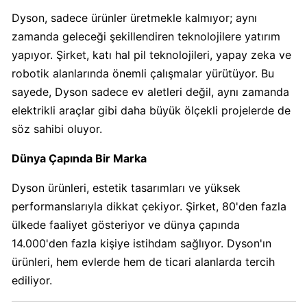
Dyson, sadece ürünler üretmekle kalmıyor; aynı
Carrefour
zamanda geleceği şekillendiren teknolojilere yatırım
Boykot
yapıyor. Şirket, katı hal pil teknolojileri, yapay zeka ve
mu?
robotik alanlarında önemli çalışmalar yürütüyor. Bu
Carrefour
sayede, Dyson sadece ev aletleri değil, aynı zamanda
Kimin
elektrikli araçlar gibi daha büyük ölçekli projelerde de
Sahibi
söz sahibi oluyor.
Kim?
Dünya Çapında Bir Marka
Cheetos
Dyson ürünleri, estetik tasarımları ve yüksek
Boykot
performanslarıyla dikkat çekiyor. Şirket, 80'den fazla
mu?
ülkede faaliyet gösteriyor ve dünya çapında
Cheetos
Kimin
14.000'den fazla kişiye istihdam sağlıyor. Dyson'ın
Sahibi
ürünleri, hem evlerde hem de ticari alanlarda tercih
Kim?
ediliyor.