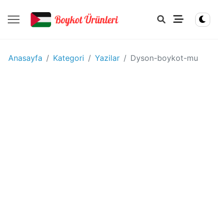
YIYECEK
Anasayfa
Kategori
Yazilar
Dyson-boykot-mu
-
IÇECEK
BOYKOT
ÜRÜNLERI
Disney
boykot
mu?
Disney
Kimin
Sahibi
Kim?