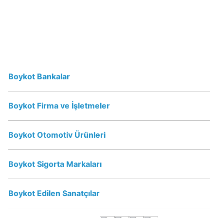
Oluyor
mu?
Damla
su
ve
Boykot Bankalar
Turkuaz
İsrail
Boykot Firma ve İşletmeler
Malı
mı?
Boykot Otomotiv Ürünleri
Hayat
Su
Boykot Sigorta Markaları
İsraile
Destek
Boykot Edilen Sanatçılar
Oluyor
mu?