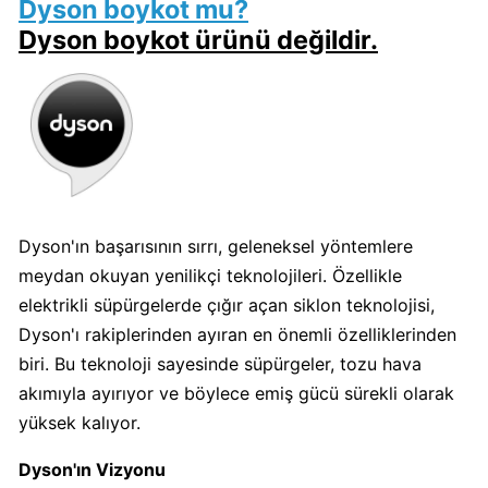
Dyson boykot mu?
Dyson boykot ürünü değildir.
Algida
Boykot
mu?
Algida
Kimin
Sahibi
Kimin?
Dyson'ın başarısının sırrı, geleneksel yöntemlere
Burger
meydan okuyan yenilikçi teknolojileri. Özellikle
King
elektrikli süpürgelerde çığır açan siklon teknolojisi,
Boykot
Dyson'ı rakiplerinden ayıran en önemli özelliklerinden
mu?
biri. Bu teknoloji sayesinde süpürgeler, tozu hava
Burger
akımıyla ayırıyor ve böylece emiş gücü sürekli olarak
King
Kimin
yüksek kalıyor.
Sahibi
Dyson'ın Vizyonu
Kim?