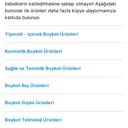
bebeklerin katledilmesine sebep olmayın! Aşağıdaki
KFC
butonlar ile ürünleri daha fazla kişiye ulaştırmamıza
Kimin
katkıda bulunun.
Sahibi
Kim?
Yiyecek - içecek Boykot Ürünleri
KitKat
Kozmetik Boykot Ürünleri
Boykot
mu?
KitKat
Sağlık ve Temizlik Boykot Ürünleri
Kimin
Sahibi
Boykot İlaç Ürünleri
Kim?
Boykot Giyim Ürünleri
Lay's
Boykot
mu?
Boykot Teknoloji Ürünleri
Lay's