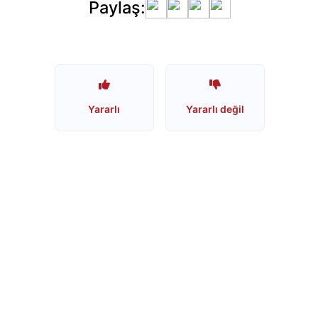
Paylaş:
Erikli
Su
İsrail
Malı
mı?
Yararlı
Yararlı değil
Vicks
İsrail
Malı
mı?
Vicks
Boykot
mu?
Schweppes
Boykot