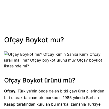
Mondelez
Boykot
mu?
Mondelez
Kimin
Sahibi
Ofçay Boykot mu?
Kim?
Pizza
Hut
Boykot
mu?
Pizza
Ofçay Boykot ürünü mü?
Hut
Kimin
Ofçay
, Türkiye'nin önde gelen bitki çayı üreticilerinden
Sahibi
biri olarak tanınan bir markadır. 1985 yılında Burhan
Kim?
Kasap tarafından kurulan bu marka, zamanla Türkiye