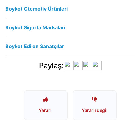
Oluyor
Boykot Otomotiv Ürünleri
mu?
Boykot Sigorta Markaları
Damla
su
Boykot Edilen Sanatçılar
ve
Turkuaz
İsrail
Paylaş:
Malı
mı?
Hayat
Su
Yararlı
Yararlı değil
İsraile
Destek
Oluyor
mu?