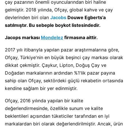
çay pazarının önemli oyuncularından biri haline
gelmiştir. 2018 yılında, Ofçay, global kahve ve çay
Algida
Boykot
devlerinden biri olan
Jacobs
Douwe Egberts'a
mu?
satılmıştır. Bu sebeple boykot listesindedir.
Algida
Jacops markası
Mondelez
firmasına aittir.
Kimin
Sahibi
2017 yılı itibarıyla yapılan pazar araştırmalarına göre,
Kimin?
Ofçay, Türkiye'nin en büyük beşinci çay markası olarak
dikkat çekmiştir. Çaykur, Lipton, Doğuş Çay ve
Burger
Doğadan markalarının ardından %1'lik pazar payına
King
sahip olan Ofçay, sektördeki güçlü rekabetin ortasında
Boykot
kendine sağlam bir yer edinmiştir.
mu?
Burger
Ofçay, 2016 yılında yapılan bir kalite
King
değerlendirmesinde, özellikle sunum ve kalite
Kimin
beklentileri açısından tüketiciler tarafından en iyi
Sahibi
markalardan biri olarak değerlendirilmiştir. Ancak, ürün
Kim?