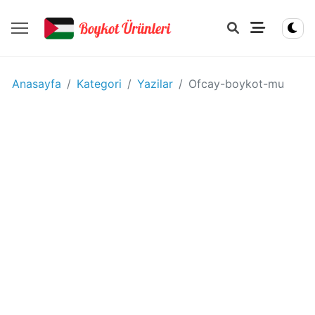
YIYECEK
Anasayfa
Kategori
Yazilar
Ofcay-boykot-mu
-
IÇECEK
BOYKOT
ÜRÜNLERI
Disney
boykot
mu?
Disney
Kimin
Sahibi
Kim?