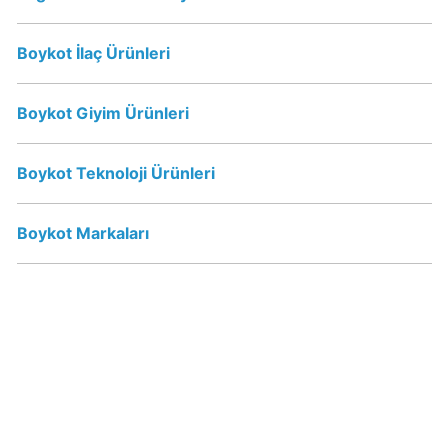
KFC
Kimin
Boykot İlaç Ürünleri
Sahibi
Kim?
Boykot Giyim Ürünleri
KitKat
Boykot Teknoloji Ürünleri
Boykot
mu?
KitKat
Boykot Markaları
Kimin
Sahibi
Kim?
Lay's
Boykot
mu?
Lay's