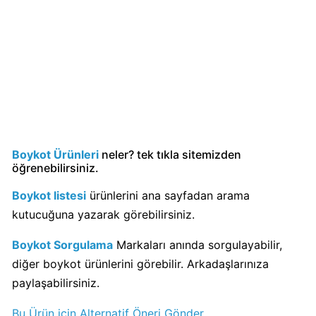
Calve
Boykot
mu?
Calve
Kimin
Sahibi
Kim?
Boykot Ürünleri
neler? tek tıkla sitemizden
Danone
öğrenebilirsiniz.
Boykot
mu?
Boykot listesi
ürünlerini ana sayfadan arama
Danone
kutucuğuna yazarak görebilirsiniz.
Kimin
Sahibi
Boykot Sorgulama
Markaları anında sorgulayabilir,
Kim?
diğer boykot ürünlerini görebilir. Arkadaşlarınıza
paylaşabilirsiniz.
Dominos
Bu Ürün için Alternatif Öneri Gönder