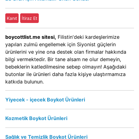
Boykot
mu?
Dominos
Kanıt
İtiraz Et
Kimin
Sahibi
boycottlist.me sitesi,
Filistin'deki kardeşlerimize
Kim?
yapılan zulmü engellemek için Siyonist güçlerin
ürünlerini ve yine ona destek olan firmalar hakkında
Knorr
bilgi vermektedir. Bir tane alsam ne olur demeyin,
Boykot
bebeklerin katledilmesine sebep olmayın! Aşağıdaki
mu?
butonlar ile ürünleri daha fazla kişiye ulaştırmamıza
Knorr
katkıda bulunun.
Kimin
Sahibi
Yiyecek - içecek Boykot Ürünleri
Kim?
Kozmetik Boykot Ürünleri
KFC
Boykot
Sağlık ve Temizlik Boykot Ürünleri
mu?