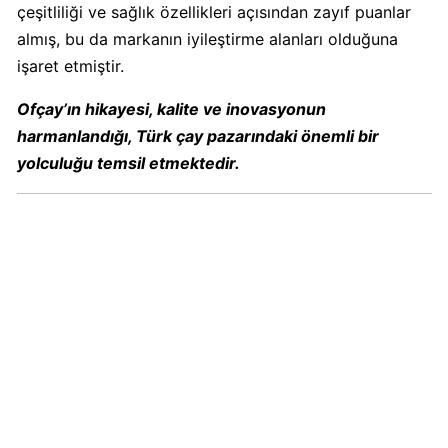
çeşitliliği ve sağlık özellikleri açısından zayıf puanlar
almış, bu da markanın iyileştirme alanları olduğuna
Carrefour
işaret etmiştir.
Boykot
mu?
Ofçay’ın hikayesi, kalite ve inovasyonun
Carrefour
harmanlandığı, Türk çay pazarındaki önemli bir
Kimin
yolculuğu temsil etmektedir.
Sahibi
Kim?
Cheetos
Boykot
mu?
Cheetos
Kimin
Sahibi
Kim?