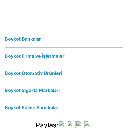
Erikli
Su
İsrail
Malı
Boykot Bankalar
mı?
Boykot Firma ve İşletmeler
Vicks
İsrail
Malı
Boykot Otomotiv Ürünleri
mı?
Vicks
Boykot Sigorta Markaları
Boykot
mu?
Boykot Edilen Sanatçılar
Schweppes
Paylaş:
Boykot