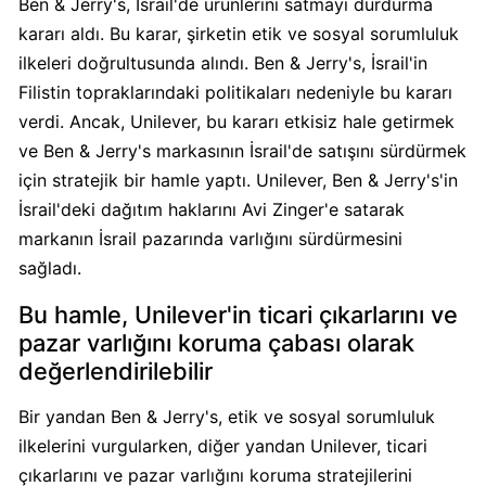
Ben & Jerry's, İsrail'de ürünlerini satmayı durdurma
kararı aldı. Bu karar, şirketin etik ve sosyal sorumluluk
Carrefour
ilkeleri doğrultusunda alındı. Ben & Jerry's, İsrail'in
Boykot
Filistin topraklarındaki politikaları nedeniyle bu kararı
mu?
verdi. Ancak, Unilever, bu kararı etkisiz hale getirmek
Carrefour
ve Ben & Jerry's markasının İsrail'de satışını sürdürmek
Kimin
için stratejik bir hamle yaptı. Unilever, Ben & Jerry's'in
Sahibi
İsrail'deki dağıtım haklarını Avi Zinger'e satarak
Kim?
markanın İsrail pazarında varlığını sürdürmesini
sağladı.
Cheetos
Boykot
Bu hamle, Unilever'in ticari çıkarlarını ve
mu?
pazar varlığını koruma çabası olarak
Cheetos
değerlendirilebilir
Kimin
Sahibi
Bir yandan Ben & Jerry's, etik ve sosyal sorumluluk
Kim?
ilkelerini vurgularken, diğer yandan Unilever, ticari
çıkarlarını ve pazar varlığını koruma stratejilerini