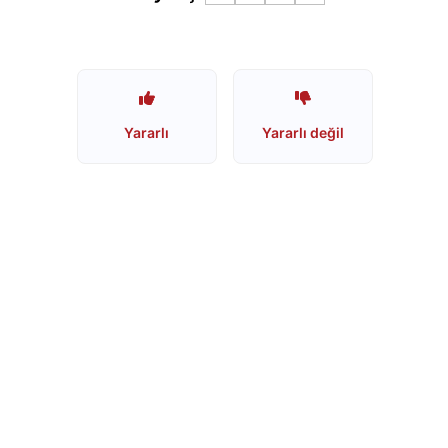
mu?
Schweppes
İsrail
Ürünü
mü?
Yararlı
Yararlı değil
Nescafe
İsrail
Ürünü
mü?
Nescafe
Boykot
mu?
Jacobs
Boykot
mu?