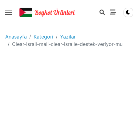
YIYECEK
Anasayfa
Kategori
Yazilar
-
Clear-israil-mali-clear-israile-destek-veriyor-mu
IÇECEK
BOYKOT
ÜRÜNLERI
Disney
boykot
mu?
Disney
Kimin
Sahibi
Kim?