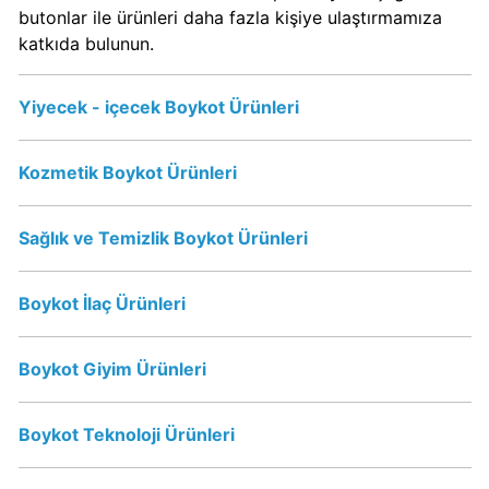
Kimin
butonlar ile ürünleri daha fazla kişiye ulaştırmamıza
Sahibi
katkıda bulunun.
Kim?
Yiyecek - içecek Boykot Ürünleri
Nestle
Boykot
Kozmetik Boykot Ürünleri
mu?
Nestle
Kimin
Sağlık ve Temizlik Boykot Ürünleri
Sahibi
Kim?
Boykot İlaç Ürünleri
Nesquik
Boykot Giyim Ürünleri
boykot
mu?
Boykot Teknoloji Ürünleri
Nesquik
Kimin