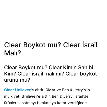
Mondelez
Boykot
mu?
Mondelez
Kimin
Sahibi
Kim?
Clear Boykot mu? Clear İsrail
Malı?
Pizza
Hut
Boykot
Clear Boykot mu? Clear Kimin Sahibi
mu?
Kim? Clear israil malı mı? Clear boykot
Pizza
ürünü mü?
Hut
Kimin
Clear Unilever
'e
aittir.
Clear
ve Ben & Jerry's'in
Sahibi
mülkiyeti
Unilever'e
aittir. Ben & Jerry, İsrail'de
Kim?
ürünlerini satmayı bırakmaya karar verdiğinde