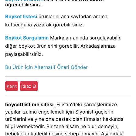
öğrenebilirsiniz.
KFC
Kimin
Boykot listesi
ürünlerini ana sayfadan arama
Sahibi
kutucuğuna yazarak görebilirsiniz.
Kim?
Boykot Sorgulama
Markaları anında sorgulayabilir,
diğer boykot ürünlerini görebilir. Arkadaşlarınıza
KitKat
paylaşabilirsiniz.
Boykot
mu?
Bu Ürün için Alternatif Öneri Gönder
KitKat
Kimin
Sahibi
Kanıt
İtiraz Et
Kim?
boycottlist.me sitesi,
Filistin'deki kardeşlerimize
Lay's
yapılan zulmü engellemek için Siyonist güçlerin
Boykot
ürünlerini ve yine ona destek olan firmalar hakkında
mu?
bilgi vermektedir. Bir tane alsam ne olur demeyin,
Lay's
bebeklerin katledilmesine sebep olmayın! Aşağıdaki