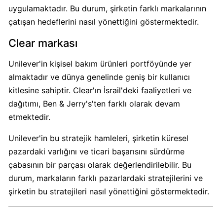
Calve
uygulamaktadır. Bu durum, şirketin farklı markalarının
Boykot
çatışan hedeflerini nasıl yönettiğini göstermektedir.
mu?
Clear markası
Calve
Kimin
Unilever'in kişisel bakım ürünleri portföyünde yer
Sahibi
almaktadır ve dünya genelinde geniş bir kullanıcı
Kim?
kitlesine sahiptir. Clear'ın İsrail'deki faaliyetleri ve
dağıtımı, Ben & Jerry's'ten farklı olarak devam
Danone
etmektedir.
Boykot
mu?
Unilever'in bu stratejik hamleleri, şirketin küresel
Danone
pazardaki varlığını ve ticari başarısını sürdürme
Kimin
çabasının bir parçası olarak değerlendirilebilir. Bu
Sahibi
durum, markaların farklı pazarlardaki stratejilerini ve
Kim?
şirketin bu stratejileri nasıl yönettiğini göstermektedir.
Dominos