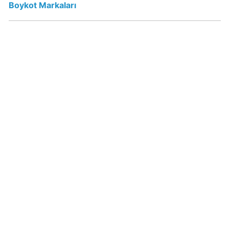
Sahibi
Boykot Markaları
Kim?
Popeyes
boykot
mu?
Popeyes
Kimin
Sahibi
Kim?
Doritos
Boykot
mu?
Doritos
Kimin
Sahibi
Kim?