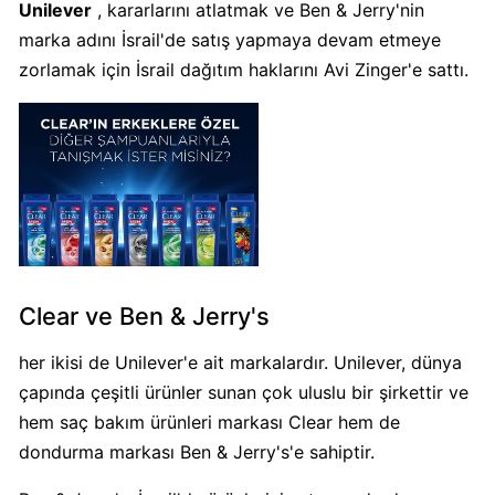
Unilever
, kararlarını atlatmak ve Ben & Jerry'nin
Algida
marka adını İsrail'de satış yapmaya devam etmeye
Boykot
zorlamak için İsrail dağıtım haklarını Avi Zinger'e sattı.
mu?
Algida
Kimin
Sahibi
Kimin?
Burger
King
Clear ve Ben & Jerry's
Boykot
mu?
her ikisi de Unilever'e ait markalardır. Unilever, dünya
Burger
çapında çeşitli ürünler sunan çok uluslu bir şirkettir ve
King
hem saç bakım ürünleri markası Clear hem de
Kimin
dondurma markası Ben & Jerry's'e sahiptir.
Sahibi
Kim?