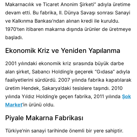
Makarnacılık ve Ticaret Anonim Şirketi” adıyla üretime
Calve
Boykot
devam etti. Bu fabrika, II. Dünya Savaşı sonrası Sanayi
mu?
ve Kalkınma Bankası’ndan alınan kredi ile kuruldu.
Calve
1970’ten itibaren makarna dışında ürünler de üretmeye
Kimin
başladı.
Sahibi
Kim?
Ekonomik Kriz ve Yeniden Yapılanma
2001 yılındaki ekonomik kriz sırasında büyük darbe
Danone
alan şirket, Sabancı Holding’e geçerek “Gıdasa” adıyla
Boykot
faaliyetlerini sürdürdü. 2007 yılında fabrika kapatılarak
mu?
üretim Hendek, Sakarya’daki tesislere taşındı. 2010
Danone
yılında Yıldız Holding’e geçen fabrika, 2011 yılında
Şok
Kimin
Market
’in ürünü oldu.
Sahibi
Kim?
Piyale Makarna Fabrikası
Türkiye’nin sanayi tarihinde önemli bir yere sahiptir.
Dominos