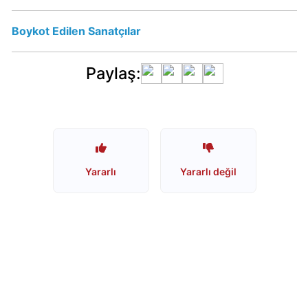
mu?
Schweppes
Boykot Edilen Sanatçılar
İsrail
Ürünü
Paylaş:
mü?
Nescafe
İsrail
Ürünü
mü?
Yararlı
Yararlı değil
Nescafe
Boykot
mu?
Jacobs
Boykot
mu?