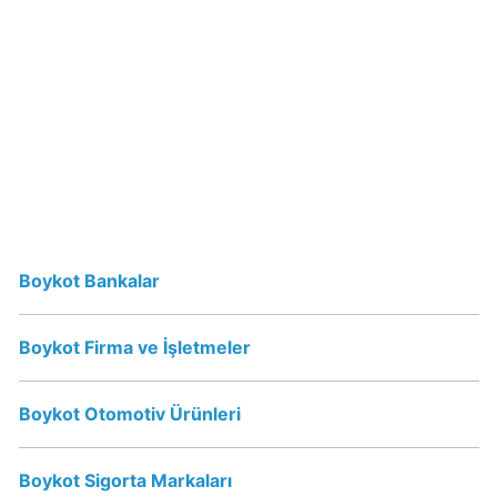
Erikli
Su
İsrail
Malı
mı?
Vicks
İsrail
Boykot Bankalar
Malı
mı?
Vicks
Boykot Firma ve İşletmeler
Boykot
mu?
Boykot Otomotiv Ürünleri
Schweppes
Boykot Sigorta Markaları
Boykot