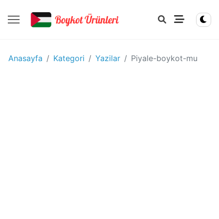
YIYECEK
Anasayfa
Kategori
Yazilar
Piyale-boykot-mu
-
IÇECEK
BOYKOT
ÜRÜNLERI
Disney
boykot
mu?
Disney
Kimin
Sahibi
Kim?