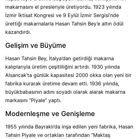
makarnasını el presleriyle üretiyordu. 1923 yılında
İzmir İktisat Kongresi ve 9 Eylül İzmir Sergisi’nde
Carrefour
Boykot
ürettiği makarnalarla Hasan Tahsin Bey’e altın ödül
mu?
kazandırdı.
Carrefour
Gelişim ve Büyüme
Kimin
Sahibi
Hasan Tahsin Bey, İtalya’dan getirdiği makarna
Kim?
kalıplarıyla üretim çeşitliliğini artırdı. 1930 yılında
Alsancak’ta günlük kapasitesi 2000 okka olan yeni bir
Cheetos
fabrika kurarak üretime devam etti. 1936 yılında,
Boykot
büyükbabasının adını soyadı olarak alarak makarna
mu?
markasını “Piyale” yaptı.
Cheetos
Kimin
Modernleşme ve Genişleme
Sahibi
Kim?
1955 yılında Bayraklı’da inşa edilen yeni fabrika, Hasan
Tahsin Piyale ve ortakları tarafından “Maktaş