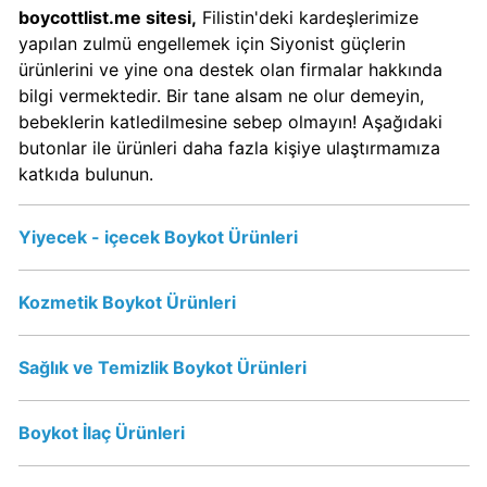
Kimin
boycottlist.me sitesi,
Filistin'deki kardeşlerimize
Sahibi
yapılan zulmü engellemek için Siyonist güçlerin
Kim?
ürünlerini ve yine ona destek olan firmalar hakkında
bilgi vermektedir. Bir tane alsam ne olur demeyin,
bebeklerin katledilmesine sebep olmayın! Aşağıdaki
Nestle
butonlar ile ürünleri daha fazla kişiye ulaştırmamıza
Boykot
katkıda bulunun.
mu?
Nestle
Kimin
Yiyecek - içecek Boykot Ürünleri
Sahibi
Kim?
Kozmetik Boykot Ürünleri
Nesquik
Sağlık ve Temizlik Boykot Ürünleri
boykot
mu?
Boykot İlaç Ürünleri
Nesquik
Kimin