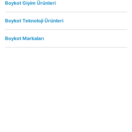
Sahibi
Boykot Giyim Ürünleri
Kim?
Boykot Teknoloji Ürünleri
Popeyes
boykot
Boykot Markaları
mu?
Popeyes
Kimin
Sahibi
Kim?
Doritos
Boykot
mu?
Doritos
Kimin
Sahibi
Kim?