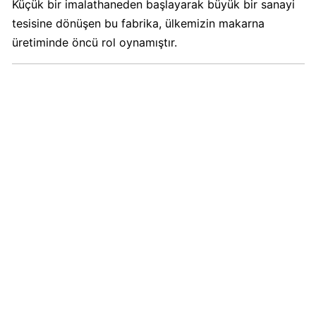
Boykot
Küçük bir imalathaneden başlayarak büyük bir sanayi
mu?
tesisine dönüşen bu fabrika, ülkemizin makarna
Dominos
üretiminde öncü rol oynamıştır.
Kimin
Sahibi
Kim?
Knorr
Boykot
mu?
Knorr
Kimin
Sahibi
Kim?
KFC
Boykot
mu?