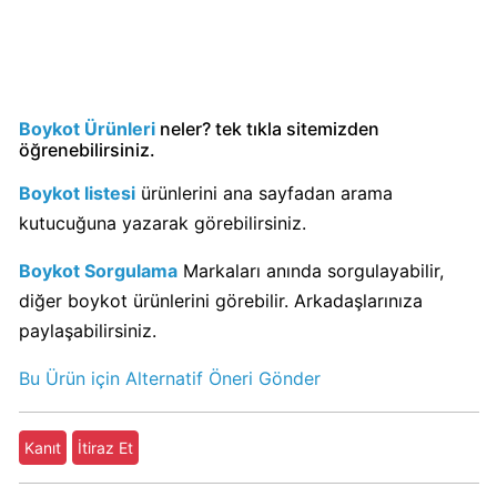
KFC
Kimin
Sahibi
Kim?
Boykot Ürünleri
neler? tek tıkla sitemizden
öğrenebilirsiniz.
KitKat
Boykot listesi
ürünlerini ana sayfadan arama
Boykot
kutucuğuna yazarak görebilirsiniz.
mu?
KitKat
Boykot Sorgulama
Markaları anında sorgulayabilir,
Kimin
diğer boykot ürünlerini görebilir. Arkadaşlarınıza
Sahibi
paylaşabilirsiniz.
Kim?
Bu Ürün için Alternatif Öneri Gönder
Lay's
Boykot
Kanıt
İtiraz Et
mu?
Lay's