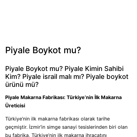
Mondelez
Boykot
mu?
Mondelez
Kimin
Sahibi
Piyale Boykot mu?
Kim?
Piyale Boykot mu? Piyale Kimin Sahibi
Pizza
Kim? Piyale israil malı mı? Piyale boykot
Hut
ürünü mü?
Boykot
mu?
Piyale Makarna Fabrikası: Türkiye’nin İlk Makarna
Pizza
Üreticisi
Hut
Kimin
Türkiye’nin ilk makarna fabrikası olarak tarihe
Sahibi
geçmiştir. İzmir’in simge sanayi tesislerinden biri olan
Kim?
bu fabrika, Türkiye’nin ilk makarna ihracatını