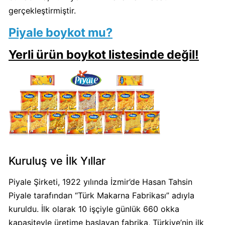
gerçekleştirmiştir.
Algida
Boykot
Piyale boykot mu?
mu?
Yerli ürün boykot listesinde değil!
Algida
Kimin
Sahibi
Kimin?
Burger
King
Boykot
mu?
Kuruluş ve İlk Yıllar
Burger
Piyale Şirketi, 1922 yılında İzmir’de Hasan Tahsin
King
Kimin
Piyale tarafından “Türk Makarna Fabrikası” adıyla
Sahibi
kuruldu. İlk olarak 10 işçiyle günlük 660 okka
Kim?
kapasiteyle üretime başlayan fabrika, Türkiye’nin ilk