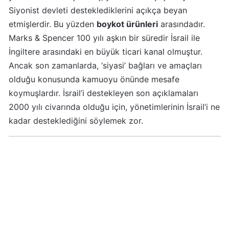
Siyonist devleti desteklediklerini açıkça beyan
Algida
etmişlerdir. Bu yüzden
boykot ürünleri
arasındadır.
Boykot
Marks & Spencer 100 yılı aşkın bir süredir İsrail ile
mu?
İngiltere arasındaki en büyük ticari kanal olmuştur.
Algida
Ancak son zamanlarda, ‘siyasi’ bağları ve amaçları
Kimin
olduğu konusunda kamuoyu önünde mesafe
Sahibi
Kimin?
koymuşlardır. İsrail’i destekleyen son açıklamaları
2000 yılı civarında olduğu için, yönetimlerinin İsrail’i ne
kadar desteklediğini söylemek zor.
Burger
King
Boykot
mu?
Burger
King
Kimin
Sahibi
Kim?