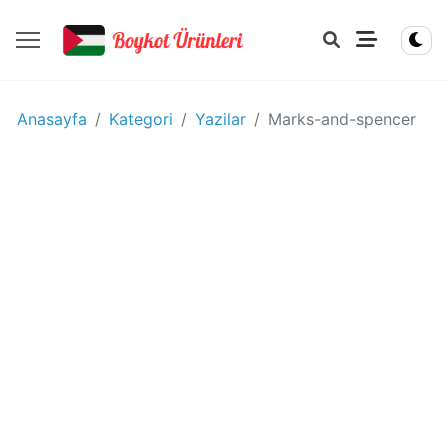
YIYECEK
Anasayfa
Kategori
Yazilar
Marks-and-spencer
-
IÇECEK
BOYKOT
ÜRÜNLERI
Disney
boykot
mu?
Disney
Kimin
Sahibi
Kim?