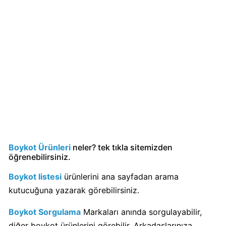
Carrefour
Boykot
mu?
Carrefour
Kimin
Sahibi
Kim?
Cheetos
Boykot
Boykot Ürünleri
neler? tek tıkla sitemizden
mu?
öğrenebilirsiniz.
Cheetos
Boykot listesi
ürünlerini ana sayfadan arama
Kimin
Sahibi
kutucuğuna yazarak görebilirsiniz.
Kim?
Boykot Sorgulama
Markaları anında sorgulayabilir,
diğer boykot ürünlerini görebilir. Arkadaşlarınıza