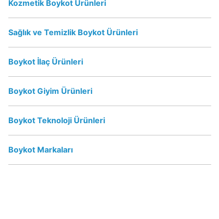
Boykot
Kozmetik Boykot Ürünleri
mu?
Dominos
Sağlık ve Temizlik Boykot Ürünleri
Kimin
Sahibi
Kim?
Boykot İlaç Ürünleri
Boykot Giyim Ürünleri
Knorr
Boykot
mu?
Boykot Teknoloji Ürünleri
Knorr
Kimin
Boykot Markaları
Sahibi
Kim?
KFC
Boykot
mu?