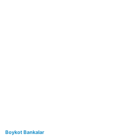
Papa
John's
Boykot
mu?
Papa
John's
Kimin
Sahibi
Kim?
Perrier
İsraile
Destek
Veriyor
mu?
Boykot Bankalar