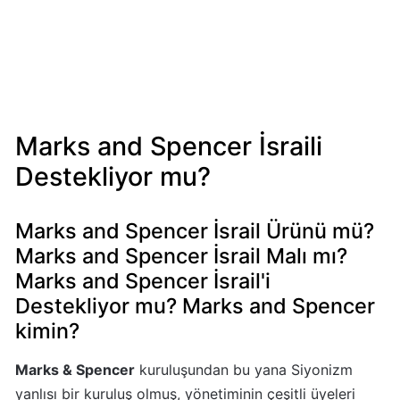
Mondelez
Boykot
mu?
Mondelez
Kimin
Sahibi
Marks and Spencer İsraili
Kim?
Destekliyor mu?
Pizza
Hut
Marks and Spencer İsrail Ürünü mü?
Boykot
Marks and Spencer İsrail Malı mı?
mu?
Marks and Spencer İsrail'i
Pizza
Destekliyor mu? Marks and Spencer
Hut
kimin?
Kimin
Sahibi
Marks & Spencer
kuruluşundan bu yana Siyonizm
Kim?
yanlısı bir kuruluş olmuş, yönetiminin çeşitli üyeleri