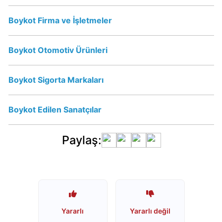
Dost
Boykot Firma ve İşletmeler
yoğurt
ve
süt
Boykot Otomotiv Ürünleri
Boykot
mu?
Boykot Sigorta Markaları
Dost
yoğurt
ve
Boykot Edilen Sanatçılar
süt
Kimin
Paylaş:
Sahibi
Kim?
Coca-
Cola
İsraile
Yararlı
Yararlı değil
Destek