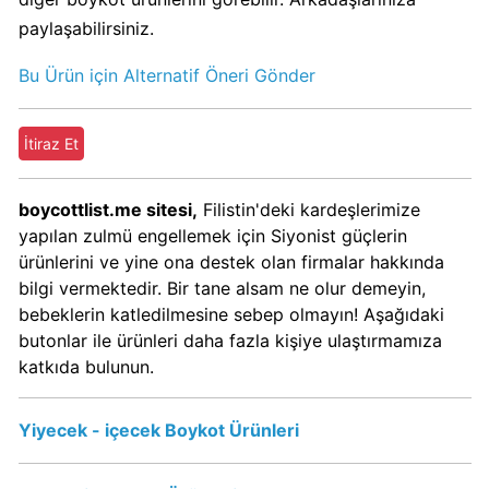
Calve
paylaşabilirsiniz.
Boykot
mu?
Bu Ürün için Alternatif Öneri Gönder
Calve
Kimin
İtiraz Et
Sahibi
Kim?
boycottlist.me sitesi,
Filistin'deki kardeşlerimize
yapılan zulmü engellemek için Siyonist güçlerin
Danone
ürünlerini ve yine ona destek olan firmalar hakkında
Boykot
bilgi vermektedir. Bir tane alsam ne olur demeyin,
mu?
bebeklerin katledilmesine sebep olmayın! Aşağıdaki
Danone
butonlar ile ürünleri daha fazla kişiye ulaştırmamıza
Kimin
katkıda bulunun.
Sahibi
Kim?
Yiyecek - içecek Boykot Ürünleri
Dominos