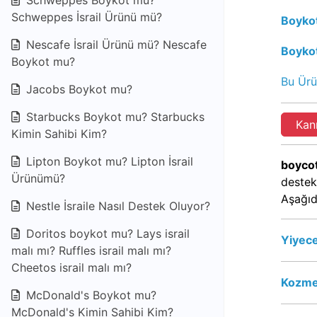
Schweppes Boykot mu?
Schweppes İsrail Ürünü mü?
Boykot
Nescafe İsrail Ürünü mü? Nescafe
Boyko
Boykot mu?
Bu Ürü
Jacobs Boykot mu?
Starbucks Boykot mu? Starbucks
Kan
Kimin Sahibi Kim?
Lipton Boykot mu? Lipton İsrail
boycot
Ürünümü?
destek
Aşağıd
Nestle İsraile Nasıl Destek Oluyor?
Doritos boykot mu? Lays israil
Yiyece
malı mı? Ruffles israil malı mı?
Cheetos israil malı mı?
Kozmet
McDonald's Boykot mu?
McDonald's Kimin Sahibi Kim?