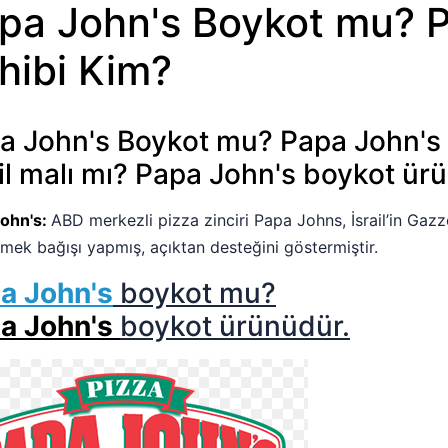
pa John's Boykot mu? P
hibi Kim?
a John's Boykot mu? Papa John's 
ail malı mı? Papa John's boykot ü
ohn's:
ABD merkezli pizza zinciri Papa Johns, İsrail’in Gazze’
mek bağışı yapmış, açıktan desteğini göstermiştir.
a John's
boykot mu?
a John's
boykot ürünüdür.