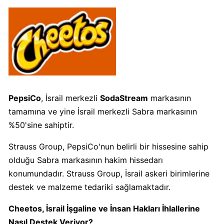
Algida
Boykot
mu?
Algida
Kimin
Sahibi
Kimin?
PepsiCo
, İsrail merkezli
SodaStream
markasının
tamamına ve yine İsrail merkezli Sabra markasının
Burger
%50'sine sahiptir.
King
Boykot
Strauss Group, PepsiCo'nun belirli bir hissesine sahip
mu?
olduğu Sabra markasının hakim hissedarı
Burger
konumundadır. Strauss Group, İsrail askeri birimlerine
King
destek ve malzeme tedariki sağlamaktadır.
Kimin
Sahibi
Cheetos, İsrail İşgaline ve İnsan Hakları İhlallerine
Kim?
Nasıl Destek Veriyor?