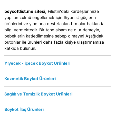
boycottlist.me sitesi,
Filistin'deki kardeşlerimize
Papa
yapılan zulmü engellemek için Siyonist güçlerin
John's
ürünlerini ve yine ona destek olan firmalar hakkında
Boykot
bilgi vermektedir. Bir tane alsam ne olur demeyin,
mu?
bebeklerin katledilmesine sebep olmayın! Aşağıdaki
Papa
butonlar ile ürünleri daha fazla kişiye ulaştırmamıza
John's
katkıda bulunun.
Kimin
Sahibi
Kim?
Yiyecek - içecek Boykot Ürünleri
Kozmetik Boykot Ürünleri
Perrier
İsraile
Destek
Sağlık ve Temizlik Boykot Ürünleri
Veriyor
mu?
Boykot İlaç Ürünleri