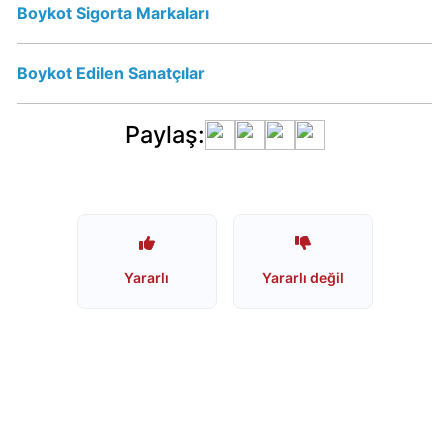
İsraile
Boykot Sigorta Markaları
Nasıl
Destek
Boykot Edilen Sanatçılar
Oluyor?
Paylaş:
Doritos
boykot
mu?
Lays
israil
malı
Yararlı
Yararlı değil
mı?
Ruffles
israil
malı
mı?
Cheetos
israil