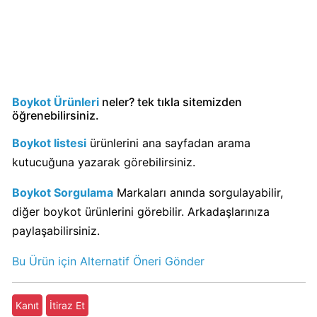
Sahibi
Kim?
Popeyes
boykot
mu?
Boykot Ürünleri
neler? tek tıkla sitemizden
Popeyes
öğrenebilirsiniz.
Kimin
Boykot listesi
ürünlerini ana sayfadan arama
Sahibi
kutucuğuna yazarak görebilirsiniz.
Kim?
Boykot Sorgulama
Markaları anında sorgulayabilir,
Doritos
diğer boykot ürünlerini görebilir. Arkadaşlarınıza
Boykot
paylaşabilirsiniz.
mu?
Doritos
Bu Ürün için Alternatif Öneri Gönder
Kimin
Sahibi
Kanıt
İtiraz Et
Kim?