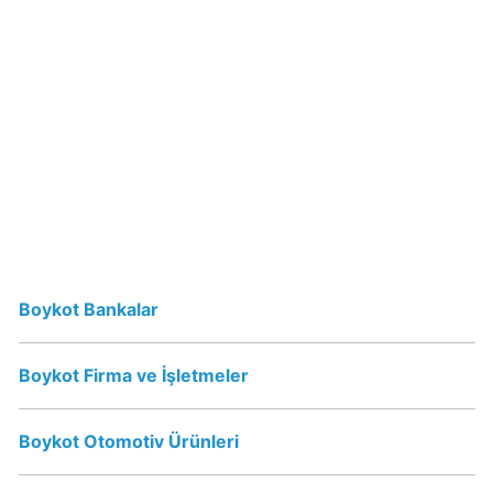
Starbucks
Boykot
mu?
Starbucks
Kimin
Sahibi
Kim?
Lipton
Boykot
Boykot Bankalar
mu?
Lipton
Boykot Firma ve İşletmeler
İsrail
Ürünümü?
Boykot Otomotiv Ürünleri
Nestle