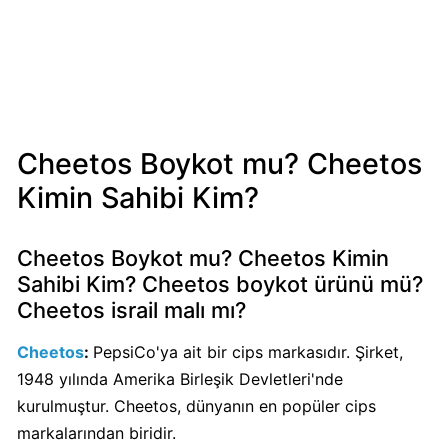
Mondelez
Boykot
mu?
Mondelez
Kimin
Sahibi
Cheetos Boykot mu? Cheetos
Kim?
Kimin Sahibi Kim?
Pizza
Hut
Cheetos Boykot mu? Cheetos Kimin
Boykot
Sahibi Kim? Cheetos boykot ürünü mü?
mu?
Cheetos israil malı mı?
Pizza
Hut
Cheetos
:
PepsiCo'ya ait bir cips markasıdır. Şirket,
Kimin
1948 yılında Amerika Birleşik Devletleri'nde
Sahibi
kurulmuştur. Cheetos, dünyanın en popüler cips
Kim?
markalarından biridir.