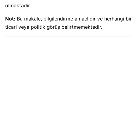
Kimin
olmaktadır.
Sahibi
Kim?
Not:
Bu makale, bilgilendirme amaçlıdır ve herhangi bir
ticari veya politik görüş belirtmemektedir.
Nestle
Boykot
mu?
Nestle
Kimin
Sahibi
Kim?
Nesquik
boykot
mu?
Nesquik
Kimin