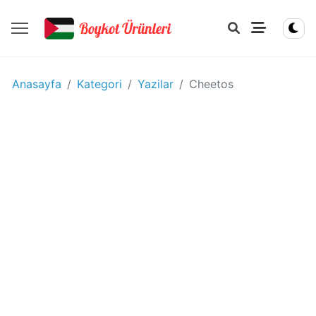
YIYECEK
Anasayfa
Kategori
Yazilar
Cheetos
-
IÇECEK
BOYKOT
ÜRÜNLERI
Disney
boykot
mu?
Disney
Kimin
Sahibi
Kim?