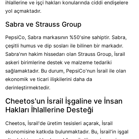
Boykot
ihlallerine ve işçi hakları konularında ciddi endişelere
mu?
yol açmaktadır.
Dominos
Sabra ve Strauss Group
Kimin
Sahibi
PepsiCo, Sabra markasının %50'sine sahiptir. Sabra,
Kim?
çeşitli humus ve dip sosları ile bilinen bir markadır.
Sabra'nın hakim hissedarı olan Strauss Group, İsrail
Knorr
askeri birimlerine destek ve malzeme tedariki
Boykot
sağlamaktadır. Bu durum, PepsiCo'nun İsrail ile olan
mu?
ekonomik ve ticari ilişkilerini daha da
Knorr
derinleştirmektedir.
Kimin
Sahibi
Cheetos'un İsrail İşgaline ve İnsan
Kim?
Hakları İhlallerine Desteği
KFC
Cheetos, İsrail'de üretim tesisleri açarak, İsrail
Boykot
ekonomisine katkıda bulunmaktadır. Bu, İsrail'in işgal
mu?