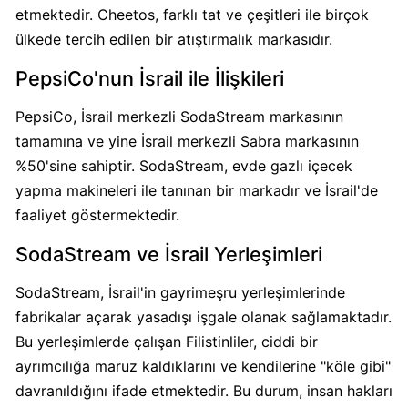
Calve
etmektedir. Cheetos, farklı tat ve çeşitleri ile birçok
Boykot
ülkede tercih edilen bir atıştırmalık markasıdır.
mu?
PepsiCo'nun İsrail ile İlişkileri
Calve
Kimin
PepsiCo, İsrail merkezli SodaStream markasının
Sahibi
tamamına ve yine İsrail merkezli Sabra markasının
Kim?
%50'sine sahiptir. SodaStream, evde gazlı içecek
yapma makineleri ile tanınan bir markadır ve İsrail'de
Danone
faaliyet göstermektedir.
Boykot
mu?
SodaStream ve İsrail Yerleşimleri
Danone
Kimin
SodaStream, İsrail'in gayrimeşru yerleşimlerinde
Sahibi
fabrikalar açarak yasadışı işgale olanak sağlamaktadır.
Kim?
Bu yerleşimlerde çalışan Filistinliler, ciddi bir
ayrımcılığa maruz kaldıklarını ve kendilerine "köle gibi"
davranıldığını ifade etmektedir. Bu durum, insan hakları
Dominos