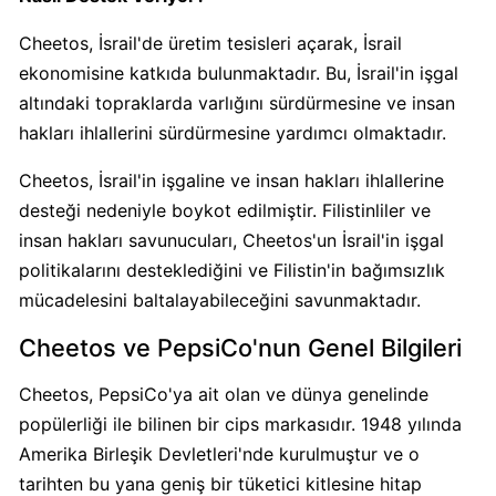
Cheetos, İsrail'de üretim tesisleri açarak, İsrail
Carrefour
ekonomisine katkıda bulunmaktadır. Bu, İsrail'in işgal
Boykot
altındaki topraklarda varlığını sürdürmesine ve insan
mu?
hakları ihlallerini sürdürmesine yardımcı olmaktadır.
Carrefour
Kimin
Cheetos, İsrail'in işgaline ve insan hakları ihlallerine
Sahibi
desteği nedeniyle boykot edilmiştir. Filistinliler ve
Kim?
insan hakları savunucuları, Cheetos'un İsrail'in işgal
politikalarını desteklediğini ve Filistin'in bağımsızlık
Cheetos
mücadelesini baltalayabileceğini savunmaktadır.
Boykot
mu?
Cheetos ve PepsiCo'nun Genel Bilgileri
Cheetos
Kimin
Cheetos, PepsiCo'ya ait olan ve dünya genelinde
Sahibi
popülerliği ile bilinen bir cips markasıdır. 1948 yılında
Kim?
Amerika Birleşik Devletleri'nde kurulmuştur ve o
tarihten bu yana geniş bir tüketici kitlesine hitap