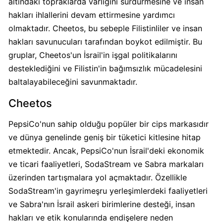
altındaki topraklarda varlığını sürdürmesine ve insan
KFC
hakları ihlallerini devam ettirmesine yardımcı
Kimin
olmaktadır. Cheetos, bu sebeple Filistinliler ve insan
Sahibi
hakları savunucuları tarafından boykot edilmiştir. Bu
Kim?
gruplar, Cheetos'un İsrail'in işgal politikalarını
desteklediğini ve Filistin'in bağımsızlık mücadelesini
KitKat
baltalayabileceğini savunmaktadır.
Boykot
mu?
Cheetos
KitKat
PepsiCo'nun sahip olduğu popüler bir cips markasıdır
Kimin
Sahibi
ve dünya genelinde geniş bir tüketici kitlesine hitap
Kim?
etmektedir. Ancak, PepsiCo'nun İsrail'deki ekonomik
ve ticari faaliyetleri, SodaStream ve Sabra markaları
üzerinden tartışmalara yol açmaktadır. Özellikle
Lay's
SodaStream'in gayrimeşru yerleşimlerdeki faaliyetleri
Boykot
mu?
ve Sabra'nın İsrail askeri birimlerine desteği, insan
Lay's
hakları ve etik konularında endişelere neden