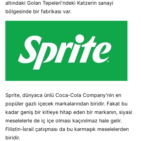
altındaki Golan Tepeleri'ndeki Katzerin sanayi
Algida
bölgesinde bir fabrikası var.
Boykot
mu?
Algida
Kimin
Sahibi
Kimin?
Burger
King
Boykot
Sprite, dünyaca ünlü Coca-Cola Company'nin en
mu?
popüler gazlı içecek markalarından biridir. Fakat bu
Burger
kadar geniş bir kitleye hitap eden bir markanın, siyasi
King
meselelerle de iç içe olması kaçınılmaz hale gelir.
Kimin
Filistin-İsrail çatışması da bu karmaşık meselelerden
Sahibi
Kim?
biridir.