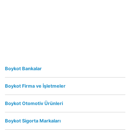
mu?
Schweppes
İsrail
Ürünü
mü?
Nescafe
İsrail
Ürünü
Boykot Bankalar
mü?
Nescafe
Boykot
Boykot Firma ve İşletmeler
mu?
Boykot Otomotiv Ürünleri
Jacobs
Boykot
Boykot Sigorta Markaları
mu?