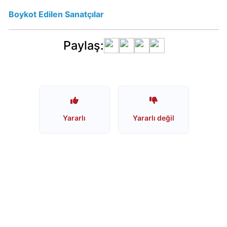
Boykot Edilen Sanatçılar
Starbucks
Boykot
Paylaş:
mu?
Starbucks
Kimin
Sahibi
Kim?
Yararlı
Yararlı değil
Lipton
Boykot
mu?
Lipton
İsrail
Ürünümü?
Nestle