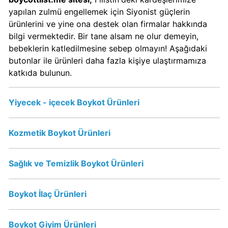
Sahibi
yapılan zulmü engellemek için Siyonist güçlerin
Kim?
ürünlerini ve yine ona destek olan firmalar hakkında
bilgi vermektedir. Bir tane alsam ne olur demeyin,
Popeyes
bebeklerin katledilmesine sebep olmayın! Aşağıdaki
boykot
butonlar ile ürünleri daha fazla kişiye ulaştırmamıza
mu?
katkıda bulunun.
Popeyes
Kimin
Yiyecek - içecek Boykot Ürünleri
Sahibi
Kim?
Kozmetik Boykot Ürünleri
Doritos
Boykot
Sağlık ve Temizlik Boykot Ürünleri
mu?
Doritos
Boykot İlaç Ürünleri
Kimin
Sahibi
Kim?
Boykot Giyim Ürünleri