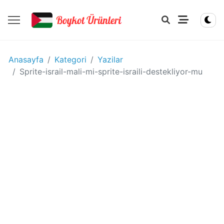
YIYECEK
Anasayfa
Kategori
Yazilar
-
Sprite-israil-mali-mi-sprite-israili-destekliyor-mu
IÇECEK
BOYKOT
ÜRÜNLERI
Disney
boykot
mu?
Disney
Kimin
Sahibi
Kim?