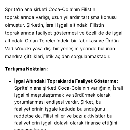
Sprite'ın ana şirketi Coca-Cola'nın Filistin
Carrefour
topraklarında varlığı, uzun yıllardır tartışma konusu
Boykot
olmuştur. Şirketin, İsrail işgali altındaki Filistin
mu?
topraklarında faaliyet göstermesi ve özellikle de işgal
Carrefour
altındaki Golan Tepeleri'ndeki bir fabrikası ve Ürdün
Kimin
Vadisi'ndeki yasa dışı bir yerleşim yerinde bulunan
Sahibi
Kim?
mandıra çiftlikleri, etik açıdan sorgulanmaktadır.
Tartışma Noktaları:
Cheetos
İşgal Altındaki Topraklarda Faaliyet Gösterme:
Boykot
Sprite'ın ana şirketi Coca-Cola'nın varlığının, İsrail
mu?
işgalini meşrulaştırmak ve sürdürmek olarak
Cheetos
yorumlanması endişesi vardır. Şirket, bu
Kimin
faaliyetlerinin işgale katkıda bulunduğunu
Sahibi
reddetse de, Filistinliler ve bazı aktivistler bu
Kim?
faaliyetlerin işgali dolaylı olarak finanse ettiğini
savunmaktadır.