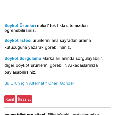
Kimin
Sahibi
Kim?
Boykot Ürünleri
neler? tek tıkla sitemizden
öğrenebilirsiniz.
Nestle
Boykot
Boykot listesi
ürünlerini ana sayfadan arama
mu?
kutucuğuna yazarak görebilirsiniz.
Nestle
Kimin
Boykot Sorgulama
Markaları anında sorgulayabilir,
Sahibi
diğer boykot ürünlerini görebilir. Arkadaşlarınıza
Kim?
paylaşabilirsiniz.
Bu Ürün için Alternatif Öneri Gönder
Nesquik
boykot
mu?
Kanıt
İtiraz Et
Nesquik
Kimin
boycottlist.me sitesi,
Filistin'deki kardeşlerimize