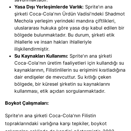
Calve
Yasa Dışı Yerleşimlerde Varlık:
Sprite'ın ana
Boykot
şirketi Coca-Cola'nın Ürdün Vadisi'ndeki Shadmot
mu?
Mechola yerleşim yerindeki mandıra çiftlikleri,
Calve
uluslararası hukuka göre yasa dışı kabul edilen bir
Kimin
bölgede bulunmaktadır. Bu durum, şirketi etik
Sahibi
ihlallerle ve insan hakları ihlalleriyle
Kim?
ilişkilendirmiştir.
Su Kaynakları Kullanımı:
Sprite'ın ana şirketi
Coca-Cola'nın üretim faaliyetleri için kullandığı su
Danone
kaynaklarının, Filistinlilerin su erişimini kısıtladığına
Boykot
dair endişeler de mevcuttur. Su kıtlığı çeken
mu?
bölgede, bir küresel şirketin su kaynaklarını
Danone
kullanması, etik açıdan sorgulanmaktadır.
Kimin
Sahibi
Boykot Çalışmaları:
Kim?
Sprite'ın ana şirketi Coca-Cola'nın Filistin
topraklarındaki varlığına karşı tepkiler, boykot
Dominos