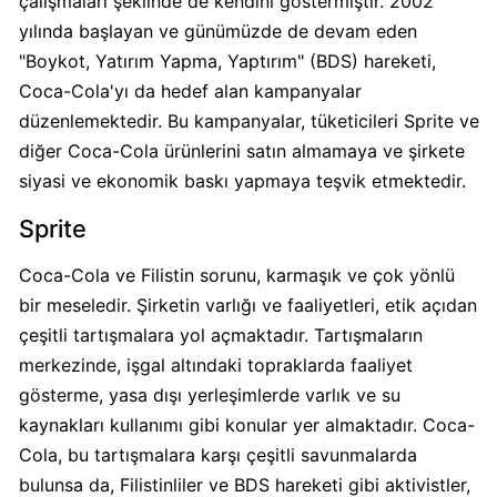
çalışmaları şeklinde de kendini göstermiştir. 2002
Boykot
yılında başlayan ve günümüzde de devam eden
mu?
Dominos
"Boykot, Yatırım Yapma, Yaptırım" (BDS) hareketi,
Kimin
Coca-Cola'yı da hedef alan kampanyalar
Sahibi
düzenlemektedir. Bu kampanyalar, tüketicileri Sprite ve
Kim?
diğer Coca-Cola ürünlerini satın almamaya ve şirkete
siyasi ve ekonomik baskı yapmaya teşvik etmektedir.
Knorr
Sprite
Boykot
mu?
Coca-Cola ve Filistin sorunu, karmaşık ve çok yönlü
Knorr
bir meseledir. Şirketin varlığı ve faaliyetleri, etik açıdan
Kimin
çeşitli tartışmalara yol açmaktadır. Tartışmaların
Sahibi
merkezinde, işgal altındaki topraklarda faaliyet
Kim?
gösterme, yasa dışı yerleşimlerde varlık ve su
kaynakları kullanımı gibi konular yer almaktadır. Coca-
KFC
Cola, bu tartışmalara karşı çeşitli savunmalarda
Boykot
bulunsa da, Filistinliler ve BDS hareketi gibi aktivistler,
mu?