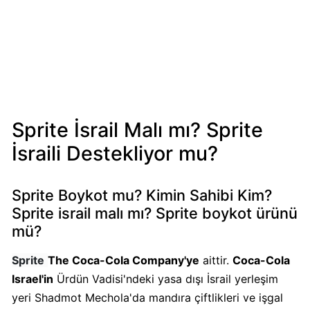
Mondelez
Boykot
mu?
Mondelez
Kimin
Sahibi
Kim?
Sprite İsrail Malı mı? Sprite
İsraili Destekliyor mu?
Pizza
Hut
Boykot
Sprite Boykot mu? Kimin Sahibi Kim?
mu?
Sprite israil malı mı? Sprite boykot ürünü
Pizza
mü?
Hut
Kimin
Sprite
The Coca-Cola Company'ye
aittir.
Coca-Cola
Sahibi
Israel'in
Ürdün Vadisi'ndeki yasa dışı İsrail yerleşim
Kim?
yeri Shadmot Mechola'da mandıra çiftlikleri ve işgal