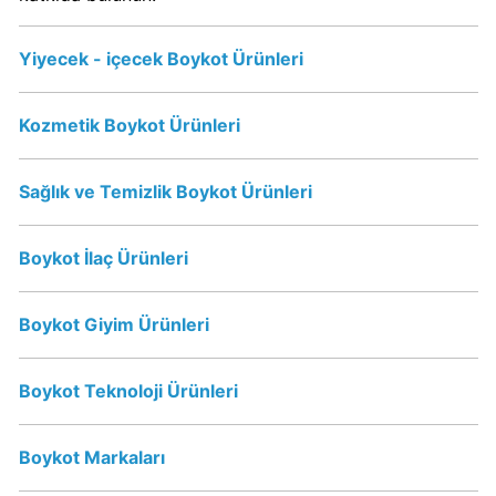
Sahibi
Kim?
Yiyecek - içecek Boykot Ürünleri
Popeyes
boykot
Kozmetik Boykot Ürünleri
mu?
Popeyes
Sağlık ve Temizlik Boykot Ürünleri
Kimin
Sahibi
Kim?
Boykot İlaç Ürünleri
Boykot Giyim Ürünleri
Doritos
Boykot
mu?
Boykot Teknoloji Ürünleri
Doritos
Kimin
Boykot Markaları
Sahibi
Kim?