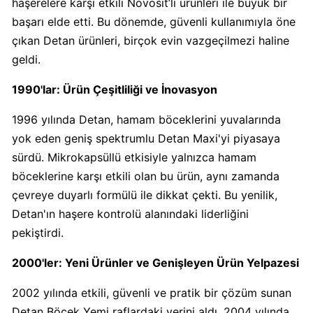
haşerelere karşı etkili Novosit’li ürünleri ile büyük bir
başarı elde etti. Bu dönemde, güvenli kullanımıyla öne
Carrefour
çıkan Detan ürünleri, birçok evin vazgeçilmezi haline
Boykot
geldi.
mu?
Carrefour
1990'lar: Ürün Çeşitliliği ve İnovasyon
Kimin
Sahibi
1996 yılında Detan, hamam böceklerini yuvalarında
Kim?
yok eden geniş spektrumlu Detan Maxi'yi piyasaya
sürdü. Mikrokapsüllü etkisiyle yalnızca hamam
böceklerine karşı etkili olan bu ürün, aynı zamanda
Cheetos
çevreye duyarlı formülü ile dikkat çekti. Bu yenilik,
Boykot
mu?
Detan'ın haşere kontrolü alanındaki liderliğini
Cheetos
pekiştirdi.
Kimin
2000'ler: Yeni Ürünler ve Genişleyen Ürün Yelpazesi
Sahibi
Kim?
2002 yılında etkili, güvenli ve pratik bir çözüm sunan
Detan Böcek Yemi raflardaki yerini aldı. 2004 yılında