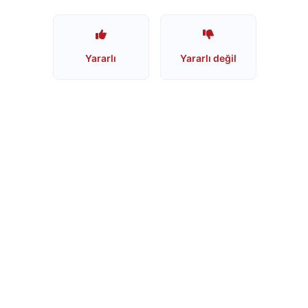
Starbucks
Boykot
Yararlı
Yararlı değil
mu?
Starbucks
Kimin
Sahibi
Kim?
Lipton
Boykot
mu?
Lipton
İsrail
Ürünümü?
Nestle