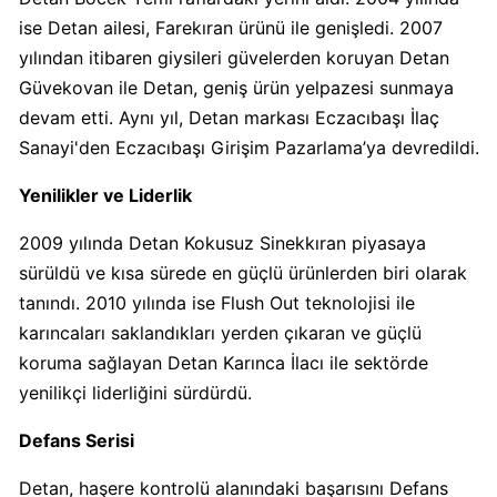
Calve
ise Detan ailesi, Farekıran ürünü ile genişledi. 2007
Boykot
yılından itibaren giysileri güvelerden koruyan Detan
mu?
Güvekovan ile Detan, geniş ürün yelpazesi sunmaya
Calve
devam etti. Aynı yıl, Detan markası Eczacıbaşı İlaç
Kimin
Sanayi'den Eczacıbaşı Girişim Pazarlama’ya devredildi.
Sahibi
Kim?
Yenilikler ve Liderlik
2009 yılında Detan Kokusuz Sinekkıran piyasaya
Danone
sürüldü ve kısa sürede en güçlü ürünlerden biri olarak
Boykot
mu?
tanındı. 2010 yılında ise Flush Out teknolojisi ile
Danone
karıncaları saklandıkları yerden çıkaran ve güçlü
Kimin
koruma sağlayan Detan Karınca İlacı ile sektörde
Sahibi
yenilikçi liderliğini sürdürdü.
Kim?
Defans Serisi
Dominos
Detan, haşere kontrolü alanındaki başarısını Defans