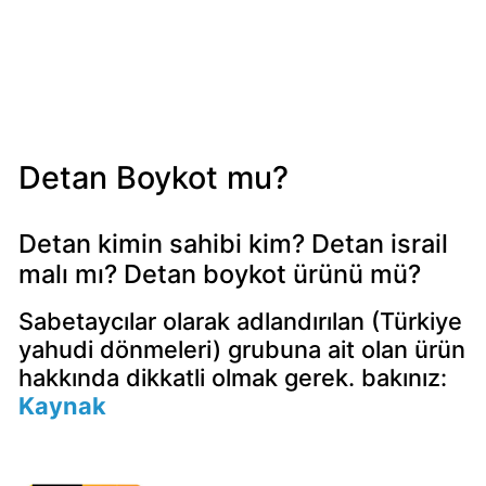
Mondelez
Boykot
mu?
Mondelez
Kimin
Sahibi
Detan Boykot mu?
Kim?
Detan kimin sahibi kim? Detan israil
Pizza
malı mı? Detan boykot ürünü mü?
Hut
Boykot
Sabetaycılar olarak adlandırılan (Türkiye
mu?
yahudi dönmeleri) grubuna ait olan ürün
Pizza
hakkında dikkatli olmak gerek. bakınız:
Hut
Kaynak
Kimin
Sahibi
Kim?