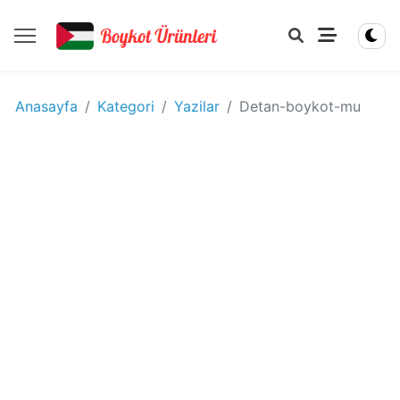
YIYECEK
Anasayfa
Kategori
Yazilar
Detan-boykot-mu
-
IÇECEK
BOYKOT
ÜRÜNLERI
Disney
boykot
mu?
Disney
Kimin
Sahibi
Kim?