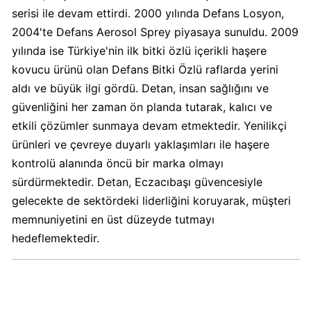
Boykot
serisi ile devam ettirdi. 2000 yılında Defans Losyon,
mu?
2004'te Defans Aerosol Sprey piyasaya sunuldu. 2009
Dominos
yılında ise Türkiye'nin ilk bitki özlü içerikli haşere
Kimin
kovucu ürünü olan Defans Bitki Özlü raflarda yerini
Sahibi
Kim?
aldı ve büyük ilgi gördü. Detan, insan sağlığını ve
güvenliğini her zaman ön planda tutarak, kalıcı ve
etkili çözümler sunmaya devam etmektedir. Yenilikçi
Knorr
ürünleri ve çevreye duyarlı yaklaşımları ile haşere
Boykot
kontrolü alanında öncü bir marka olmayı
mu?
Knorr
sürdürmektedir. Detan, Eczacıbaşı güvencesiyle
Kimin
gelecekte de sektördeki liderliğini koruyarak, müşteri
Sahibi
memnuniyetini en üst düzeyde tutmayı
Kim?
hedeflemektedir.
KFC
Boykot
mu?