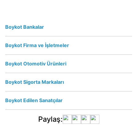
mu?
Schweppes
İsrail
Ürünü
Boykot Bankalar
mü?
Boykot Firma ve İşletmeler
Nescafe
İsrail
Boykot Otomotiv Ürünleri
Ürünü
mü?
Nescafe
Boykot Sigorta Markaları
Boykot
mu?
Boykot Edilen Sanatçılar
Jacobs
Paylaş:
Boykot
mu?