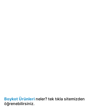
KFC
Kimin
Sahibi
Kim?
KitKat
Boykot
mu?
KitKat
Kimin
Sahibi
Kim?
Lay's
Boykot
Boykot Ürünleri
neler? tek tıkla sitemizden
mu?
öğrenebilirsiniz.
Lay's