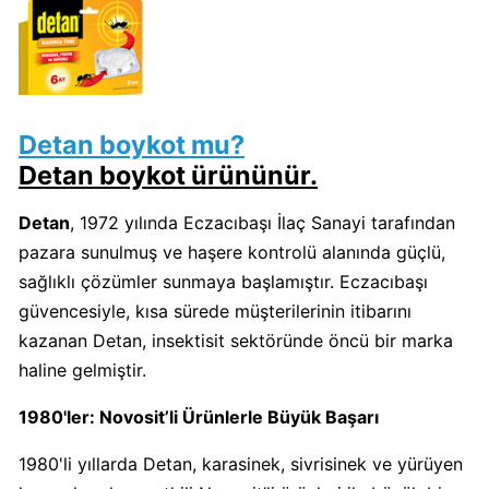
Algida
Boykot
mu?
Algida
Detan boykot mu?
Kimin
Sahibi
Detan boykot ürününür.
Kimin?
Detan
, 1972 yılında Eczacıbaşı İlaç Sanayi tarafından
pazara sunulmuş ve haşere kontrolü alanında güçlü,
Burger
sağlıklı çözümler sunmaya başlamıştır. Eczacıbaşı
King
güvencesiyle, kısa sürede müşterilerinin itibarını
Boykot
kazanan Detan, insektisit sektöründe öncü bir marka
mu?
Burger
haline gelmiştir.
King
1980'ler: Novosit’li Ürünlerle Büyük Başarı
Kimin
Sahibi
1980'li yıllarda Detan, karasinek, sivrisinek ve yürüyen
Kim?