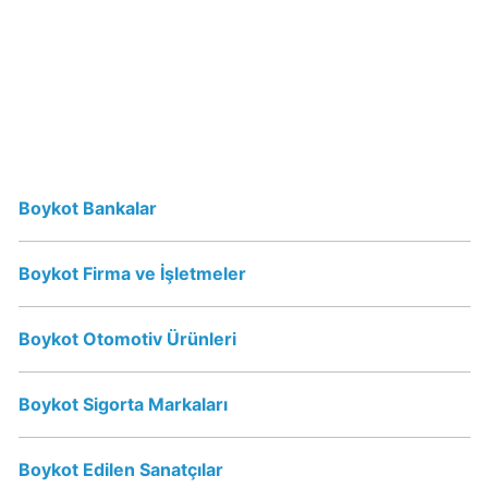
mu?
Schweppes
İsrail
Ürünü
mü?
Nescafe
Boykot Bankalar
İsrail
Ürünü
mü?
Boykot Firma ve İşletmeler
Nescafe
Boykot
Boykot Otomotiv Ürünleri
mu?
Boykot Sigorta Markaları
Jacobs
Boykot
mu?
Boykot Edilen Sanatçılar