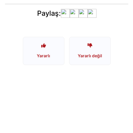
Paylaş:
Starbucks
Boykot
mu?
Starbucks
Kimin
Sahibi
Kim?
Yararlı
Yararlı değil
Lipton
Boykot
mu?
Lipton
İsrail
Ürünümü?
Nestle