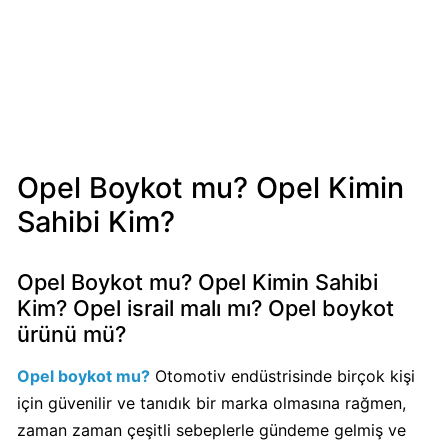
Mondelez
Boykot
mu?
Mondelez
Kimin
Sahibi
Kim?
Opel Boykot mu? Opel Kimin
Sahibi Kim?
Pizza
Hut
Boykot
Opel Boykot mu? Opel Kimin Sahibi
mu?
Kim? Opel israil malı mı? Opel boykot
Pizza
ürünü mü?
Hut
Kimin
Opel boykot mu?
Otomotiv endüstrisinde birçok kişi
Sahibi
için güvenilir ve tanıdık bir marka olmasına rağmen,
Kim?
zaman zaman çeşitli sebeplerle gündeme gelmiş ve