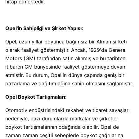
hitap etmektedir.
Carrefour
Boykot
Opel'in Sahipliği ve Şirket Yapısı:
mu?
Carrefour
Opel, uzun yıllar boyunca bağımsız bir Alman şirketi
Kimin
olarak faaliyet göstermiştir. Ancak, 1929'da General
Sahibi
Motors (GM) tarafından satın alınmış ve bu tarihten
Kim?
itibaren GM bünyesinde faaliyet göstermeye devam
etmiştir. Bu durum, Opel'in dünya çapında geniş bir
Cheetos
pazarlama ve dağıtım ağına sahip olmasını sağlamıştır.
Boykot
mu?
Opel Boykot Tartışmaları:
Cheetos
Kimin
Otomotiv endüstrisindeki rekabet ve ticaret savaşları
Sahibi
nedeniyle, bazı durumlarda markalar ve şirketler
Kim?
boykot tartışmalarının odağında olabilir. Opel de
zaman zaman çeşitli sebeplerle boykot çağrılarına