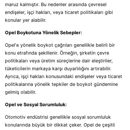
maruz kalmıştır. Bu nedenler arasında çevresel
Calve
Boykot
endişeler, işçi hakları, veya ticaret politikaları gibi
mu?
konular yer alabilir.
Calve
Opel Boykotuna Yönelik Sebepler:
Kimin
Sahibi
Opel'e yönelik boykot çağrıları genellikle belirli bir
Kim?
konu etrafında şekillenir. Örneğin, şirketin çevre
politikaları veya üretim süreçlerine dair eleştiriler,
Danone
tüketicilerin markaya karşı duyarlılığını artırabilir.
Boykot
Ayrıca, işçi hakları konusundaki endişeler veya ticaret
mu?
politikalarına yönelik tepkiler de boykot gündemine
Danone
gelmiş olabilir.
Kimin
Sahibi
Opel ve Sosyal Sorumluluk:
Kim?
Otomotiv endüstrisi genellikle sosyal sorumluluk
konularında büyük bir dikkat çeker. Opel de çeşitli
Dominos