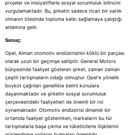
Boykot
projeler ve inisiyatiflerle sosyal sorumluluk bilincini
mu?
vurgulamaktadır. Bu, şirketin sadece ticari bir varlık
Dominos
olmanın ötesinde topluma katkı sağlamaya çalıştığı
Kimin
anlamına gelir.
Sahibi
Kim?
Sonuç:
Opel, Alman otomotiv endüstrisinin köklü bir parçası
Knorr
olarak uzun bir geçmişe sahiptir. General Motors
Boykot
bünyesinde faaliyet gösteren şirket, zaman zaman
mu?
çeşitli tartışmaların odağı olmuştur. Opel'e yönelik
Knorr
boykot çağrıları genellikle belirli konulara
Kimin
Sahibi
dayanmaktadır ve şirketin sosyal sorumluluk
Kim?
çerçevesindeki faaliyetleri de önemli bir rol
oynamaktadır. Otomotiv endüstrisi dinamik bir
ortamda faaliyet gösterirken, markaların bu tür
KFC
tartışmalarla başa çıkma ve tüketicilerle ilişkilerini
Boykot
mu?
güçlendirme yollarını bulmaları önemlidir.