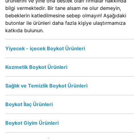
Sahibi
ürünlerini ve yine ona destek olan firmalar hakkında
Kim?
bilgi vermektedir. Bir tane alsam ne olur demeyin,
bebeklerin katledilmesine sebep olmayın! Aşağıdaki
butonlar ile ürünleri daha fazla kişiye ulaştırmamıza
Popeyes
katkıda bulunun.
boykot
mu?
Yiyecek - içecek Boykot Ürünleri
Popeyes
Kimin
Sahibi
Kozmetik Boykot Ürünleri
Kim?
Sağlık ve Temizlik Boykot Ürünleri
Doritos
Boykot
Boykot İlaç Ürünleri
mu?
Doritos
Kimin
Boykot Giyim Ürünleri
Sahibi
Kim?