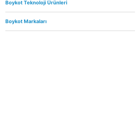
Boykot Teknoloji Ürünleri
Papa
Boykot Markaları
John's
Boykot
mu?
Papa
John's
Kimin
Sahibi
Kim?
Perrier
İsraile
Destek
Veriyor
mu?