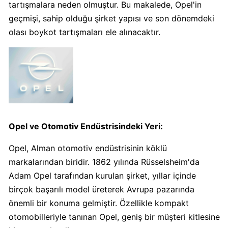
tartışmalara neden olmuştur. Bu makalede, Opel'in
Algida
geçmişi, sahip olduğu şirket yapısı ve son dönemdeki
Boykot
olası boykot tartışmaları ele alınacaktır.
mu?
Algida
Kimin
Sahibi
Kimin?
Burger
Opel ve Otomotiv Endüstrisindeki Yeri:
King
Opel, Alman otomotiv endüstrisinin köklü
Boykot
mu?
markalarından biridir. 1862 yılında Rüsselsheim'da
Burger
Adam Opel tarafından kurulan şirket, yıllar içinde
King
birçok başarılı model üreterek Avrupa pazarında
Kimin
önemli bir konuma gelmiştir. Özellikle kompakt
Sahibi
otomobilleriyle tanınan Opel, geniş bir müşteri kitlesine
Kim?