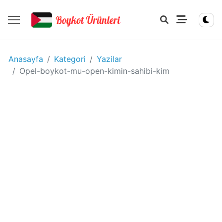
YIYECEK
Anasayfa
Kategori
Yazilar
-
Opel-boykot-mu-open-kimin-sahibi-kim
IÇECEK
BOYKOT
ÜRÜNLERI
Disney
boykot
mu?
Disney
Kimin
Sahibi
Kim?