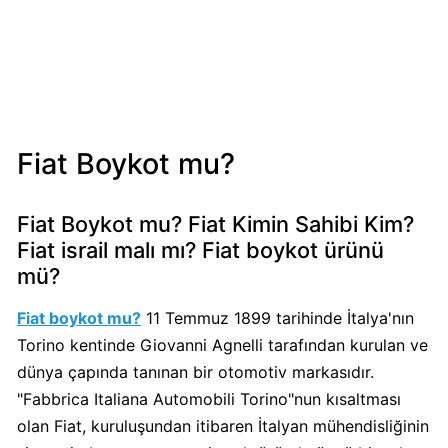
Mondelez
Boykot
mu?
Mondelez
Kimin
Sahibi
Fiat Boykot mu?
Kim?
Fiat Boykot mu? Fiat Kimin Sahibi Kim?
Pizza
Fiat israil malı mı? Fiat boykot ürünü
Hut
mü?
Boykot
mu?
Fiat boykot mu?
11 Temmuz 1899 tarihinde İtalya'nın
Pizza
Torino kentinde Giovanni Agnelli tarafından kurulan ve
Hut
dünya çapında tanınan bir otomotiv markasıdır.
Kimin
Sahibi
"Fabbrica Italiana Automobili Torino"nun kısaltması
Kim?
olan Fiat, kuruluşundan itibaren İtalyan mühendisliğinin