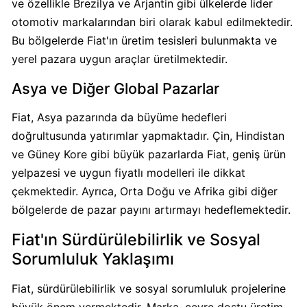
ve özellikle Brezilya ve Arjantin gibi ülkelerde lider
Dost
otomotiv markalarından biri olarak kabul edilmektedir.
yoğurt
Bu bölgelerde Fiat'ın üretim tesisleri bulunmakta ve
ve
yerel pazara uygun araçlar üretilmektedir.
süt
Boykot
Asya ve Diğer Global Pazarlar
mu?
Dost
Fiat, Asya pazarında da büyüme hedefleri
yoğurt
doğrultusunda yatırımlar yapmaktadır. Çin, Hindistan
ve
ve Güney Kore gibi büyük pazarlarda Fiat, geniş ürün
süt
yelpazesi ve uygun fiyatlı modelleri ile dikkat
Kimin
çekmektedir. Ayrıca, Orta Doğu ve Afrika gibi diğer
Sahibi
bölgelerde de pazar payını artırmayı hedeflemektedir.
Kim?
Fiat'ın Sürdürülebilirlik ve Sosyal
Coca-
Sorumluluk Yaklaşımı
Cola
İsraile
Fiat, sürdürülebilirlik ve sosyal sorumluluk projelerine
Destek