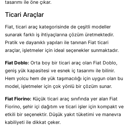
Boykot
tasarımı ile öne çıkar.
mu?
Ticari Araçlar
Dominos
Kimin
Fiat, ticari araç kategorisinde de çeşitli modeller
Sahibi
sunarak farklı iş ihtiyaçlarına çözüm üretmektedir.
Kim?
Pratik ve dayanıklı yapıları ile tanınan Fiat ticari
araçlar, işletmeler için ideal seçenekler sunmaktadır.
Knorr
Boykot
Fiat Doblo:
Orta boy bir ticari araç olan Fiat Doblo,
mu?
geniş yük kapasitesi ve esnek iç tasarımı ile bilinir.
Knorr
Hem yolcu hem de yük taşımacılığı için uygun olan bu
Kimin
model, işletmeler için çok yönlü bir çözüm sunar.
Sahibi
Kim?
Fiat Fiorino:
Küçük ticari araç sınıfında yer alan Fiat
Fiorino, şehir içi dağıtım ve ticari işler için kompakt ve
etkili bir seçenektir. Düşük yakıt tüketimi ve manevra
KFC
Boykot
kabiliyeti ile dikkat çeker.
mu?