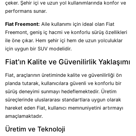
çeker. Şehir içi ve uzun yol kullanımlarında konfor ve
Kimin
Sahibi
performans sunar.
Kim?
Fiat Freemont:
Aile kullanımı için ideal olan Fiat
Freemont, geniş iç hacmi ve konforlu sürüş özellikleri
Nestle
ile öne çıkar. Hem şehir içi hem de uzun yolculuklar
Boykot
için uygun bir SUV modelidir.
mu?
Nestle
Fiat'ın Kalite ve Güvenilirlik Yaklaşımı
Kimin
Sahibi
Fiat, araçlarının üretiminde kalite ve güvenilirliği ön
Kim?
planda tutarak, kullanıcılara güvenli ve konforlu bir
sürüş deneyimi sunmayı hedeflemektedir. Üretim
Nesquik
süreçlerinde uluslararası standartlara uygun olarak
boykot
hareket eden Fiat, kullanıcı memnuniyetini artırmayı
mu?
amaçlamaktadır.
Nesquik
Üretim ve Teknoloji
Kimin