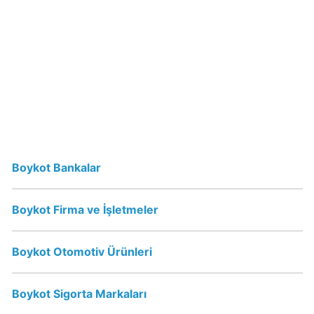
7up
Boykot
mu?
7up
İsraili
Destekliyor
mu?
Boykot Bankalar
Tchibo
İsrail
malı
Boykot Firma ve İşletmeler
mı?
Boykot Otomotiv Ürünleri
Coffee
Mate
Boykot Sigorta Markaları
İsrail