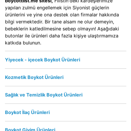
boycottlist.me sitesi,
Filistin'deki kardeşlerimize
yapılan zulmü engellemek için Siyonist güçlerin
Starbucks
ürünlerini ve yine ona destek olan firmalar hakkında
Boykot
bilgi vermektedir. Bir tane alsam ne olur demeyin,
mu?
bebeklerin katledilmesine sebep olmayın! Aşağıdaki
Starbucks
butonlar ile ürünleri daha fazla kişiye ulaştırmamıza
Kimin
katkıda bulunun.
Sahibi
Kim?
Yiyecek - içecek Boykot Ürünleri
Lipton
Kozmetik Boykot Ürünleri
Boykot
mu?
Lipton
Sağlık ve Temizlik Boykot Ürünleri
İsrail
Ürünümü?
Boykot İlaç Ürünleri
Nestle
Boykot Giyim Ürünleri