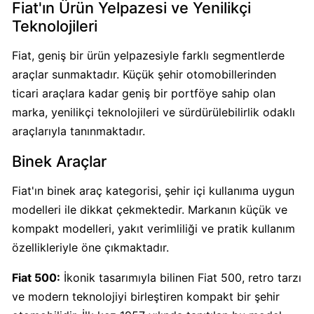
Fiat'ın Ürün Yelpazesi ve Yenilikçi
Teknolojileri
Carrefour
Boykot
Fiat, geniş bir ürün yelpazesiyle farklı segmentlerde
mu?
araçlar sunmaktadır. Küçük şehir otomobillerinden
Carrefour
ticari araçlara kadar geniş bir portföye sahip olan
Kimin
marka, yenilikçi teknolojileri ve sürdürülebilirlik odaklı
Sahibi
araçlarıyla tanınmaktadır.
Kim?
Binek Araçlar
Cheetos
Fiat'ın binek araç kategorisi, şehir içi kullanıma uygun
Boykot
modelleri ile dikkat çekmektedir. Markanın küçük ve
mu?
kompakt modelleri, yakıt verimliliği ve pratik kullanım
Cheetos
Kimin
özellikleriyle öne çıkmaktadır.
Sahibi
Fiat 500:
İkonik tasarımıyla bilinen Fiat 500, retro tarzı
Kim?
ve modern teknolojiyi birleştiren kompakt bir şehir