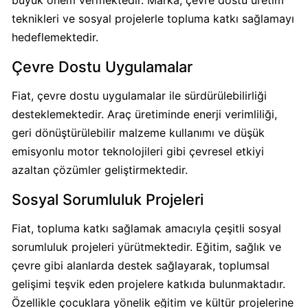
büyük önem vermektedir. Marka, çevre dostu üretim
Oluyor
teknikleri ve sosyal projelerle topluma katkı sağlamayı
mu?
hedeflemektedir.
Çevre Dostu Uygulamalar
Damla
su
Fiat, çevre dostu uygulamalar ile sürdürülebilirliği
ve
desteklemektedir. Araç üretiminde enerji verimliliği,
Turkuaz
geri dönüştürülebilir malzeme kullanımı ve düşük
İsrail
emisyonlu motor teknolojileri gibi çevresel etkiyi
Malı
azaltan çözümler geliştirmektedir.
mı?
Sosyal Sorumluluk Projeleri
Hayat
Fiat, topluma katkı sağlamak amacıyla çeşitli sosyal
Su
sorumluluk projeleri yürütmektedir. Eğitim, sağlık ve
İsraile
Destek
çevre gibi alanlarda destek sağlayarak, toplumsal
Oluyor
gelişimi teşvik eden projelere katkıda bulunmaktadır.
mu?
Özellikle çocuklara yönelik eğitim ve kültür projelerine