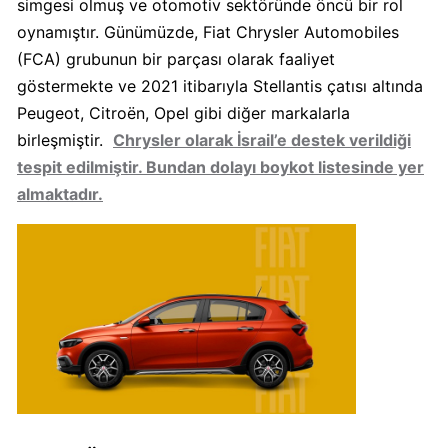
simgesi olmuş ve otomotiv sektöründe öncü bir rol
oynamıştır. Günümüzde, Fiat Chrysler Automobiles
Algida
(FCA) grubunun bir parçası olarak faaliyet
Boykot
mu?
göstermekte ve 2021 itibarıyla Stellantis çatısı altında
Algida
Peugeot, Citroën, Opel gibi diğer markalarla
Kimin
birleşmiştir.
Chrysler olarak İsrail’e destek verildiği
Sahibi
tespit edilmiştir. Bundan dolayı boykot listesinde yer
Kimin?
almaktadır.
Burger
King
Boykot
mu?
Burger
King
Kimin
Sahibi
Kim?