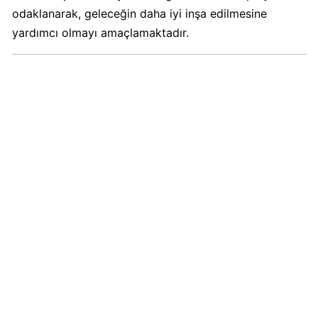
odaklanarak, geleceğin daha iyi inşa edilmesine
yardımcı olmayı amaçlamaktadır.
Erikli
Su
İsrail
Malı
mı?
Vicks
İsrail
Malı
mı?
Vicks
Boykot
mu?
Schweppes
Boykot