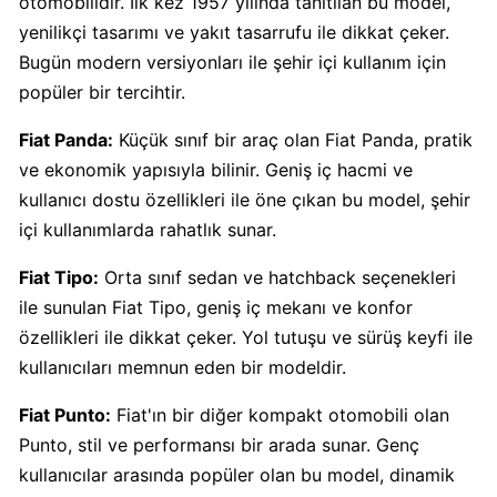
otomobilidir. İlk kez 1957 yılında tanıtılan bu model,
Calve
yenilikçi tasarımı ve yakıt tasarrufu ile dikkat çeker.
Boykot
Bugün modern versiyonları ile şehir içi kullanım için
mu?
popüler bir tercihtir.
Calve
Kimin
Fiat Panda:
Küçük sınıf bir araç olan Fiat Panda, pratik
Sahibi
ve ekonomik yapısıyla bilinir. Geniş iç hacmi ve
Kim?
kullanıcı dostu özellikleri ile öne çıkan bu model, şehir
içi kullanımlarda rahatlık sunar.
Danone
Boykot
Fiat Tipo:
Orta sınıf sedan ve hatchback seçenekleri
mu?
ile sunulan Fiat Tipo, geniş iç mekanı ve konfor
Danone
özellikleri ile dikkat çeker. Yol tutuşu ve sürüş keyfi ile
Kimin
kullanıcıları memnun eden bir modeldir.
Sahibi
Kim?
Fiat Punto:
Fiat'ın bir diğer kompakt otomobili olan
Punto, stil ve performansı bir arada sunar. Genç
kullanıcılar arasında popüler olan bu model, dinamik
Dominos