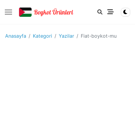
YIYECEK
Anasayfa
Kategori
Yazilar
Fiat-boykot-mu
-
IÇECEK
BOYKOT
ÜRÜNLERI
Disney
boykot
mu?
Disney
Kimin
Sahibi
Kim?