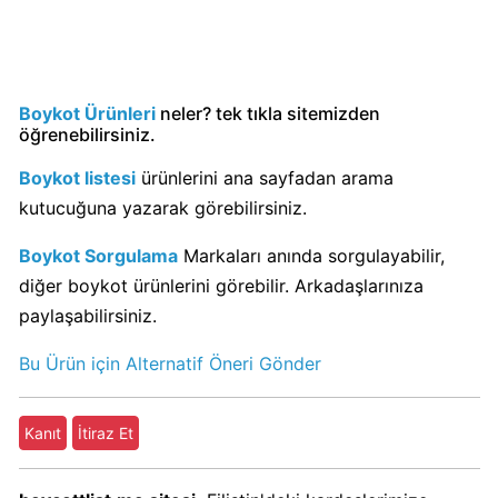
mu?
Schweppes
İsrail
Ürünü
Boykot Ürünleri
neler? tek tıkla sitemizden
mü?
öğrenebilirsiniz.
Boykot listesi
ürünlerini ana sayfadan arama
Nescafe
kutucuğuna yazarak görebilirsiniz.
İsrail
Ürünü
Boykot Sorgulama
Markaları anında sorgulayabilir,
mü?
diğer boykot ürünlerini görebilir. Arkadaşlarınıza
Nescafe
paylaşabilirsiniz.
Boykot
mu?
Bu Ürün için Alternatif Öneri Gönder
Jacobs
Kanıt
İtiraz Et
Boykot
mu?