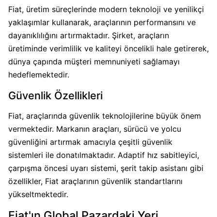
Sahibi
Fiat, üretim süreçlerinde modern teknoloji ve yenilikçi
Kim?
yaklaşımlar kullanarak, araçlarının performansını ve
dayanıklılığını artırmaktadır. Şirket, araçların
Popeyes
üretiminde verimlilik ve kaliteyi öncelikli hale getirerek,
boykot
dünya çapında müşteri memnuniyeti sağlamayı
mu?
hedeflemektedir.
Popeyes
Kimin
Güvenlik Özellikleri
Sahibi
Kim?
Fiat, araçlarında güvenlik teknolojilerine büyük önem
vermektedir. Markanın araçları, sürücü ve yolcu
güvenliğini artırmak amacıyla çeşitli güvenlik
Doritos
Boykot
sistemleri ile donatılmaktadır. Adaptif hız sabitleyici,
mu?
çarpışma öncesi uyarı sistemi, şerit takip asistanı gibi
Doritos
özellikler, Fiat araçlarının güvenlik standartlarını
Kimin
yükseltmektedir.
Sahibi
Kim?
Fiat'ın Global Pazardaki Yeri