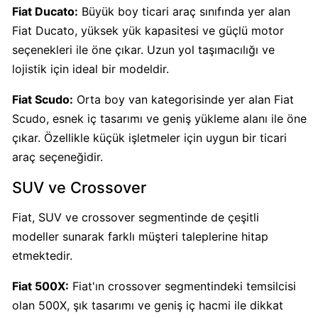
Fiat Ducato:
Büyük boy ticari araç sınıfında yer alan
KFC
Fiat Ducato, yüksek yük kapasitesi ve güçlü motor
Kimin
Sahibi
seçenekleri ile öne çıkar. Uzun yol taşımacılığı ve
Kim?
lojistik için ideal bir modeldir.
Fiat Scudo:
Orta boy van kategorisinde yer alan Fiat
KitKat
Scudo, esnek iç tasarımı ve geniş yükleme alanı ile öne
Boykot
çıkar. Özellikle küçük işletmeler için uygun bir ticari
mu?
araç seçeneğidir.
KitKat
Kimin
SUV ve Crossover
Sahibi
Kim?
Fiat, SUV ve crossover segmentinde de çeşitli
modeller sunarak farklı müşteri taleplerine hitap
etmektedir.
Lay's
Boykot
Fiat 500X:
Fiat'ın crossover segmentindeki temsilcisi
mu?
olan 500X, şık tasarımı ve geniş iç hacmi ile dikkat
Lay's