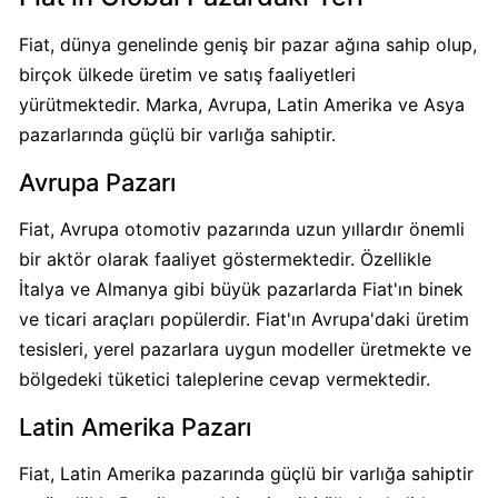
Fiat, dünya genelinde geniş bir pazar ağına sahip olup,
Papa
birçok ülkede üretim ve satış faaliyetleri
John's
yürütmektedir. Marka, Avrupa, Latin Amerika ve Asya
Boykot
pazarlarında güçlü bir varlığa sahiptir.
mu?
Papa
Avrupa Pazarı
John's
Kimin
Fiat, Avrupa otomotiv pazarında uzun yıllardır önemli
Sahibi
bir aktör olarak faaliyet göstermektedir. Özellikle
Kim?
İtalya ve Almanya gibi büyük pazarlarda Fiat'ın binek
ve ticari araçları popülerdir. Fiat'ın Avrupa'daki üretim
Perrier
tesisleri, yerel pazarlara uygun modeller üretmekte ve
İsraile
bölgedeki tüketici taleplerine cevap vermektedir.
Destek
Veriyor
Latin Amerika Pazarı
mu?
Fiat, Latin Amerika pazarında güçlü bir varlığa sahiptir