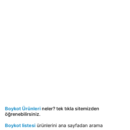
KFC
Kimin
Sahibi
Kim?
KitKat
Boykot
mu?
KitKat
Kimin
Sahibi
Kim?
Lay's
Boykot Ürünleri
neler? tek tıkla sitemizden
Boykot
öğrenebilirsiniz.
mu?
Boykot listesi
ürünlerini ana sayfadan arama
Lay's