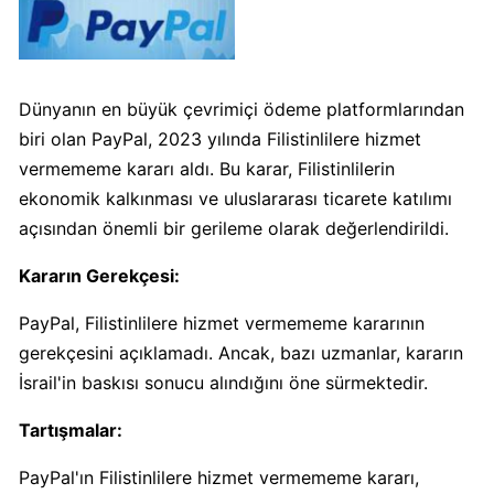
Algida
Boykot
mu?
Dünyanın en büyük çevrimiçi ödeme platformlarından
Algida
biri olan PayPal, 2023 yılında Filistinlilere hizmet
Kimin
vermememe kararı aldı. Bu karar, Filistinlilerin
Sahibi
Kimin?
ekonomik kalkınması ve uluslararası ticarete katılımı
açısından önemli bir gerileme olarak değerlendirildi.
Burger
Kararın Gerekçesi:
King
Boykot
PayPal, Filistinlilere hizmet vermememe kararının
mu?
gerekçesini açıklamadı. Ancak, bazı uzmanlar, kararın
Burger
İsrail'in baskısı sonucu alındığını öne sürmektedir.
King
Kimin
Tartışmalar:
Sahibi
PayPal'ın Filistinlilere hizmet vermememe kararı,
Kim?