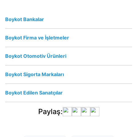
mu?
Schweppes
İsrail
Boykot Bankalar
Ürünü
mü?
Boykot Firma ve İşletmeler
Nescafe
Boykot Otomotiv Ürünleri
İsrail
Ürünü
Boykot Sigorta Markaları
mü?
Nescafe
Boykot
Boykot Edilen Sanatçılar
mu?
Paylaş:
Jacobs
Boykot
mu?