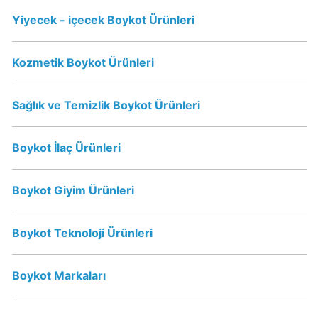
Sahibi
Kim?
Yiyecek - içecek Boykot Ürünleri
Popeyes
Kozmetik Boykot Ürünleri
boykot
mu?
Sağlık ve Temizlik Boykot Ürünleri
Popeyes
Kimin
Sahibi
Boykot İlaç Ürünleri
Kim?
Boykot Giyim Ürünleri
Doritos
Boykot
Boykot Teknoloji Ürünleri
mu?
Doritos
Boykot Markaları
Kimin
Sahibi
Kim?