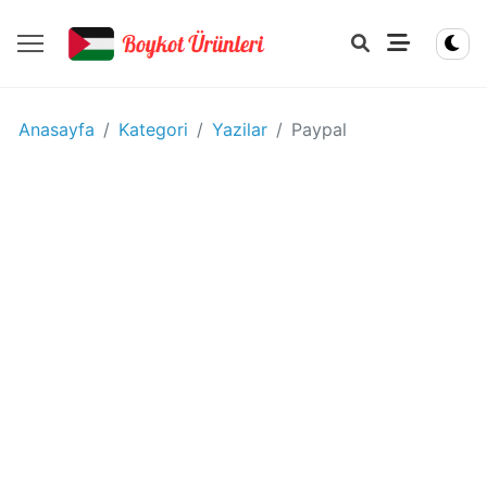
YIYECEK
Anasayfa
Kategori
Yazilar
Paypal
-
IÇECEK
BOYKOT
ÜRÜNLERI
Disney
boykot
mu?
Disney
Kimin
Sahibi
Kim?