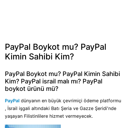
Mondelez
Boykot
mu?
Mondelez
Kimin
Sahibi
PayPal Boykot mu? PayPal
Kim?
Kimin Sahibi Kim?
Pizza
Hut
PayPal Boykot mu? PayPal Kimin Sahibi
Boykot
Kim? PayPal israil malı mı? PayPal
mu?
boykot ürünü mü?
Pizza
Hut
PayPal
dünyanın en büyük çevrimiçi ödeme platformu
Kimin
, İsrail işgali altındaki Batı Şeria ve Gazze Şeridi'nde
Sahibi
yaşayan Filistinlilere hizmet vermeyecek.
Kim?