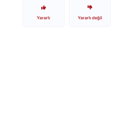
Starbucks
Yararlı
Yararlı değil
Boykot
mu?
Starbucks
Kimin
Sahibi
Kim?
Lipton
Boykot
mu?
Lipton
İsrail
Ürünümü?
Nestle