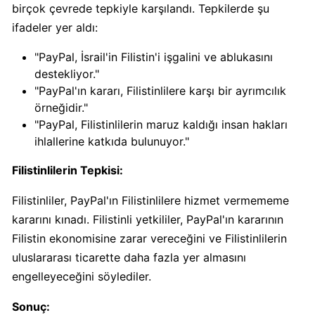
birçok çevrede tepkiyle karşılandı. Tepkilerde şu
ifadeler yer aldı:
Carrefour
Boykot
"PayPal, İsrail'in Filistin'i işgalini ve ablukasını
mu?
destekliyor."
Carrefour
"PayPal'ın kararı, Filistinlilere karşı bir ayrımcılık
Kimin
örneğidir."
Sahibi
"PayPal, Filistinlilerin maruz kaldığı insan hakları
Kim?
ihlallerine katkıda bulunuyor."
Filistinlilerin Tepkisi:
Cheetos
Boykot
Filistinliler, PayPal'ın Filistinlilere hizmet vermememe
mu?
kararını kınadı. Filistinli yetkililer, PayPal'ın kararının
Cheetos
Filistin ekonomisine zarar vereceğini ve Filistinlilerin
Kimin
uluslararası ticarette daha fazla yer almasını
Sahibi
engelleyeceğini söylediler.
Kim?
Sonuç: