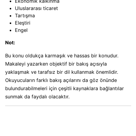
Ekonomik kalkınma
Boykot
Uluslararası ticaret
mu?
Tartışma
Dominos
Eleştiri
Kimin
Engel
Sahibi
Kim?
Not:
Bu konu oldukça karmaşık ve hassas bir konudur.
Knorr
Makaleyi yazarken objektif bir bakış açısıyla
Boykot
mu?
yaklaşmak ve tarafsız bir dil kullanmak önemlidir.
Knorr
Okuyucuların farklı bakış açılarını da göz önünde
Kimin
bulundurabilmeleri için çeşitli kaynaklara bağlantılar
Sahibi
sunmak da faydalı olacaktır.
Kim?
KFC
Boykot
mu?