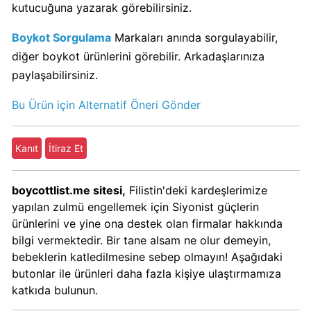
Kimin
kutucuğuna yazarak görebilirsiniz.
Sahibi
Boykot Sorgulama
Markaları anında sorgulayabilir,
Kim?
diğer boykot ürünlerini görebilir. Arkadaşlarınıza
paylaşabilirsiniz.
Nestle
Boykot
Bu Ürün için Alternatif Öneri Gönder
mu?
Nestle
Kanıt
İtiraz Et
Kimin
Sahibi
Kim?
boycottlist.me sitesi,
Filistin'deki kardeşlerimize
yapılan zulmü engellemek için Siyonist güçlerin
ürünlerini ve yine ona destek olan firmalar hakkında
Nesquik
bilgi vermektedir. Bir tane alsam ne olur demeyin,
boykot
bebeklerin katledilmesine sebep olmayın! Aşağıdaki
mu?
butonlar ile ürünleri daha fazla kişiye ulaştırmamıza
Nesquik
katkıda bulunun.
Kimin