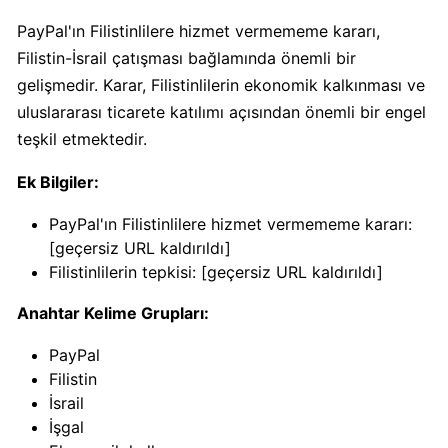
Calve
PayPal'ın Filistinlilere hizmet vermememe kararı,
Boykot
Filistin-İsrail çatışması bağlamında önemli bir
mu?
gelişmedir. Karar, Filistinlilerin ekonomik kalkınması ve
Calve
Kimin
uluslararası ticarete katılımı açısından önemli bir engel
Sahibi
teşkil etmektedir.
Kim?
Ek Bilgiler:
Danone
PayPal'ın Filistinlilere hizmet vermememe kararı:
Boykot
[geçersiz URL kaldırıldı]
mu?
Filistinlilerin tepkisi: [geçersiz URL kaldırıldı]
Danone
Anahtar Kelime Grupları:
Kimin
Sahibi
PayPal
Kim?
Filistin
İsrail
İşgal
Dominos