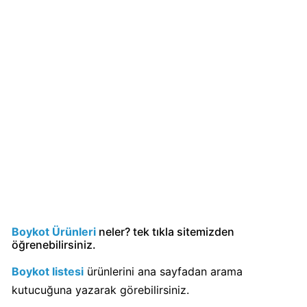
Sahibi
Kim?
Popeyes
boykot
mu?
Popeyes
Kimin
Sahibi
Kim?
Doritos
Boykot
Boykot Ürünleri
neler? tek tıkla sitemizden
mu?
öğrenebilirsiniz.
Doritos
Kimin
Boykot listesi
ürünlerini ana sayfadan arama
Sahibi
kutucuğuna yazarak görebilirsiniz.
Kim?