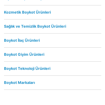
Dost
yoğurt
Kozmetik Boykot Ürünleri
ve
süt
Sağlık ve Temizlik Boykot Ürünleri
Boykot
mu?
Dost
Boykot İlaç Ürünleri
yoğurt
ve
Boykot Giyim Ürünleri
süt
Kimin
Sahibi
Boykot Teknoloji Ürünleri
Kim?
Boykot Markaları
Coca-
Cola
İsraile
Destek