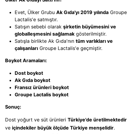
Boykot
mu?
Evet, Ülker Grubu
Ak Gıda'yı 2019 yılında
Groupe
Dominos
Lactalis'e satmıştır.
Kimin
Satışın sebebi olarak
şirketin büyümesini ve
Sahibi
globalleşmesini sağlamak
gösterilmiştir.
Kim?
Satışla birlikte Ak Gıda'nın
tüm varlıkları ve
çalışanları
Groupe Lactalis'e geçmiştir.
Knorr
Boykot Aramaları:
Boykot
mu?
Dost boykot
Knorr
Ak Gıda boykot
Kimin
Fransız ürünleri boykot
Sahibi
Groupe Lactalis boykot
Kim?
Sonuç:
KFC
Dost yoğurt ve süt ürünleri
Türkiye'de üretilmektedir
Boykot
ve
içindekiler büyük ölçüde Türkiye menşelidir
.
mu?