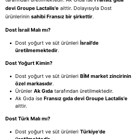
devi Groupe Lactalis'e
aittir. Dolayısıyla Dost
Carrefour
ürünlerinin
sahibi Fransız bir şirkettir
.
Boykot
Dost İsrail Malı mı?
mu?
Carrefour
Dost yoğurt ve süt ürünleri
İsrail'de
Kimin
üretilmemektedir
.
Sahibi
Kim?
Dost Yoğurt Kimin?
Dost yoğurt ve süt ürünleri
BİM market zincirinin
Cheetos
özel markasıdır
.
Boykot
Ürünler
Ak Gıda
tarafından üretilmektedir.
mu?
Ak Gıda ise
Fransız gıda devi Groupe Lactalis'e
Cheetos
aittir.
Kimin
Sahibi
Dost Türk Malı mı?
Kim?
Dost yoğurt ve süt ürünleri
Türkiye'de