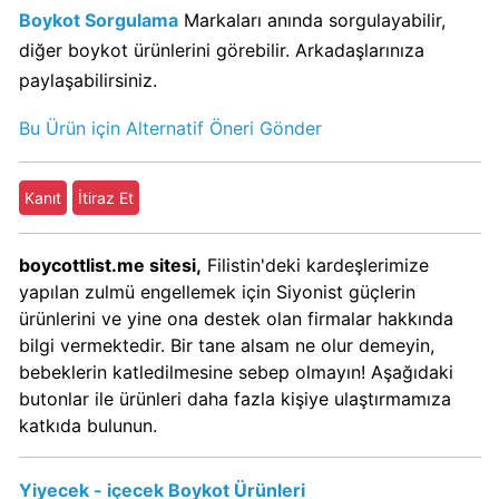
Boykot Sorgulama
Markaları anında sorgulayabilir,
diğer boykot ürünlerini görebilir. Arkadaşlarınıza
Papa
paylaşabilirsiniz.
John's
Boykot
Bu Ürün için Alternatif Öneri Gönder
mu?
Papa
John's
Kanıt
İtiraz Et
Kimin
Sahibi
boycottlist.me sitesi,
Filistin'deki kardeşlerimize
Kim?
yapılan zulmü engellemek için Siyonist güçlerin
ürünlerini ve yine ona destek olan firmalar hakkında
Perrier
bilgi vermektedir. Bir tane alsam ne olur demeyin,
İsraile
bebeklerin katledilmesine sebep olmayın! Aşağıdaki
Destek
butonlar ile ürünleri daha fazla kişiye ulaştırmamıza
Veriyor
katkıda bulunun.
mu?
Yiyecek - içecek Boykot Ürünleri