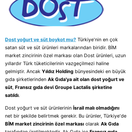
Algida
Boykot
mu?
Algida
Kimin
Dost yoğurt ve süt boykot mu?
Türkiye'nin en çok
Sahibi
satan süt ve süt ürünleri markalarından biridir. BİM
Kimin?
market zincirinin özel markası olan Dost ürünleri, uzun
yıllardır Türk tüketicilerinin vazgeçilmezi haline
gelmiştir. Ancak
Yıldız Holding
bünyesindeki en büyük
Burger
King
gıda şirketlerinden
Ak Gıda'ya ait olan dost yoğurt ve
Boykot
süt
,
Fransız gıda devi Groupe Lactalis şirketine
mu?
satıldı
.
Burger
King
Dost yoğurt ve süt ürünlerinin
İsrail malı olmadığını
Kimin
net bir şekilde belirtmek gerekir. Bu ürünler, Türkiye'de
Sahibi
BİM market zincirinin özel markası
olarak
Ak Gıda
Kim?
tarafından üretilmektedir. Ak Gıda ise
Fransız gıda