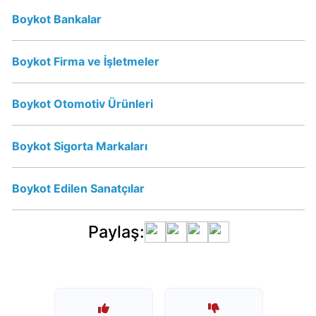
İsraile
Boykot Bankalar
Nasıl
Destek
Oluyor?
Boykot Firma ve İşletmeler
Doritos
Boykot Otomotiv Ürünleri
boykot
mu?
Boykot Sigorta Markaları
Lays
israil
malı
Boykot Edilen Sanatçılar
mı?
Ruffles
Paylaş:
israil
malı
mı?
Cheetos
israil