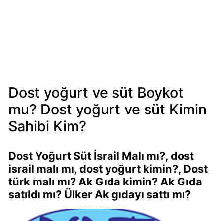
Mondelez
Boykot
mu?
Mondelez
Kimin
Sahibi
Kim?
Dost yoğurt ve süt Boykot
mu? Dost yoğurt ve süt Kimin
Pizza
Sahibi Kim?
Hut
Boykot
mu?
Dost Yoğurt Süt İsrail Malı mı?, dost
Pizza
israil malı mı, dost yoğurt kimin?, Dost
Hut
türk malı mı? Ak Gıda kimin? Ak Gıda
Kimin
satıldı mı? Ülker Ak gıdayı sattı mı?
Sahibi
Kim?