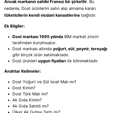
Ancak markanın sahibi Fransız bir şirkettir
. Bu
KFC
nedenle, Dost ürünlerini satın alıp almama kararı
Kimin
tüketicilerin kendi vicdani kanaatlerine
bağlıdır.
Sahibi
Kim?
Ek Bilgiler:
Dost markası 1995 yılında
BİM market zinciri
KitKat
tarafından kurulmuştur.
Boykot
Dost markası altında
yoğurt, süt, peynir, tereyağı
mu?
gibi birçok ürün satılmaktadır.
KitKat
Dost ürünleri
uygun fiyatları
ile bilinmektedir.
Kimin
Sahibi
Anahtar Kelimeler:
Kim?
Dost Yoğurt ve Süt İsrail Malı mı?
Dost Kimin?
Lay's
Dost Türk Malı mı?
Boykot
Ak Gıda Kimin?
mu?
Ak Gıda Satıldı mı?
Lay's
Ülker Ak Gıdayı Sattı mı?