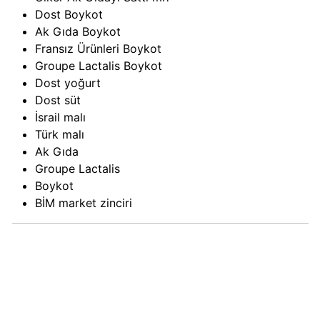
Kimin
Dost Boykot
Sahibi
Ak Gıda Boykot
Kim?
Fransız Ürünleri Boykot
Groupe Lactalis Boykot
Dost yoğurt
Nestle
Dost süt
Boykot
İsrail malı
mu?
Türk malı
Nestle
Ak Gıda
Kimin
Groupe Lactalis
Sahibi
Boykot
Kim?
BİM market zinciri
Nesquik
boykot
mu?
Nesquik
Kimin