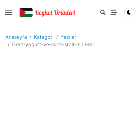
YIYECEK
Anasayfa
Kategori
Yazilar
-
Dost-yogurt-ve-suet-israil-mali-mi
IÇECEK
BOYKOT
ÜRÜNLERI
Disney
boykot
mu?
Disney
Kimin
Sahibi
Kim?