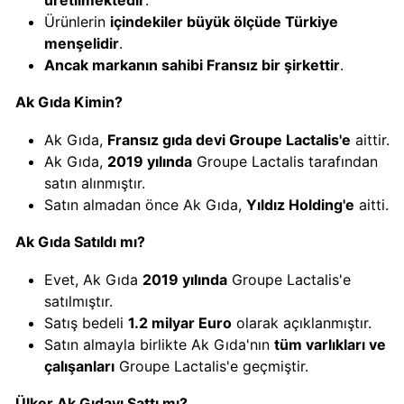
üretilmektedir
.
Calve
Ürünlerin
içindekiler büyük ölçüde Türkiye
Boykot
menşelidir
.
mu?
Ancak markanın sahibi Fransız bir şirkettir
.
Calve
Kimin
Ak Gıda Kimin?
Sahibi
Ak Gıda,
Fransız gıda devi Groupe Lactalis'e
aittir.
Kim?
Ak Gıda,
2019 yılında
Groupe Lactalis tarafından
satın alınmıştır.
Danone
Satın almadan önce Ak Gıda,
Yıldız Holding'e
aitti.
Boykot
Ak Gıda Satıldı mı?
mu?
Danone
Evet, Ak Gıda
2019 yılında
Groupe Lactalis'e
Kimin
satılmıştır.
Sahibi
Satış bedeli
1.2 milyar Euro
olarak açıklanmıştır.
Kim?
Satın almayla birlikte Ak Gıda'nın
tüm varlıkları ve
çalışanları
Groupe Lactalis'e geçmiştir.
Dominos
Ülker Ak Gıdayı Sattı mı?