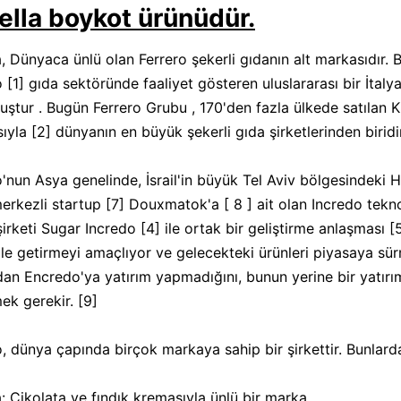
ella boykot ürünüdür.
a, Dünyaca ünlü olan Ferrero şekerli gıdanın alt markasıdır.
 [1] gıda sektöründe faaliyet gösteren uluslararası bir İtalya
uştur . Bugün Ferrero Grubu , 170'den fazla ülkede satılan Ki
ıyla [2] dünyanın en büyük şekerli gıda şirketlerinden biridir
o'nun Asya genelinde, İsrail'in büyük Tel Aviv bölgesindeki H
merkezli startup [7] Douxmatok'a [ 8 ] ait olan Incredo teknol
irketi Sugar Incredo [4] ile ortak bir geliştirme anlaşması [
ale getirmeyi amaçlıyor ve gelecekteki ürünleri piyasaya sürme
an Encredo'ya yatırım yapmadığını, bunun yerine bir yatırım 
ek gerekir. [9]
o, dünya çapında birçok markaya sahip bir şirkettir. Bunlarda
a: Çikolata ve fındık kremasıyla ünlü bir marka.