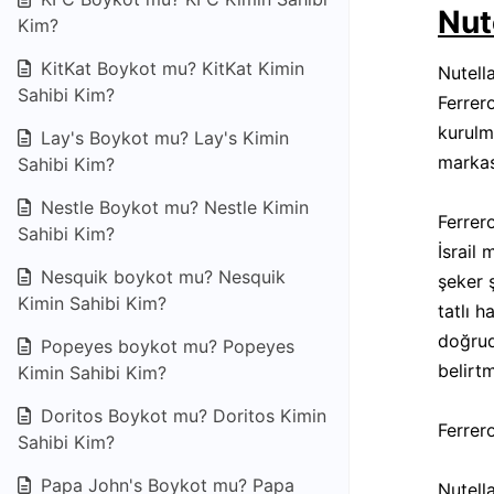
Nut
Kim?
KitKat Boykot mu? KitKat Kimin
Nutell
Sahibi Kim?
Ferrero
kurulm
Lay's Boykot mu? Lay's Kimin
markas
Sahibi Kim?
Nestle Boykot mu? Nestle Kimin
Ferrer
Sahibi Kim?
İsrail 
Nesquik boykot mu? Nesquik
şeker ş
Kimin Sahibi Kim?
tatlı h
doğrud
Popeyes boykot mu? Popeyes
belirtm
Kimin Sahibi Kim?
Doritos Boykot mu? Doritos Kimin
Ferrer
Sahibi Kim?
Papa John's Boykot mu? Papa
Nutell