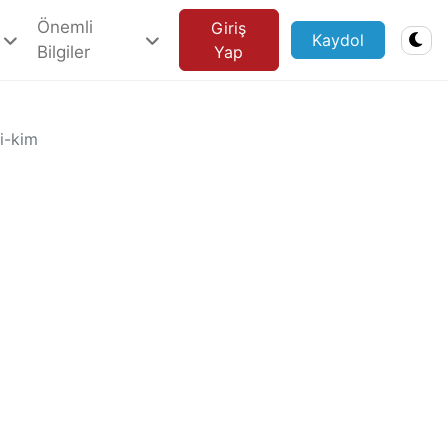
Önemli
Giriş
Kaydol
Bilgiler
Yap
i-kim