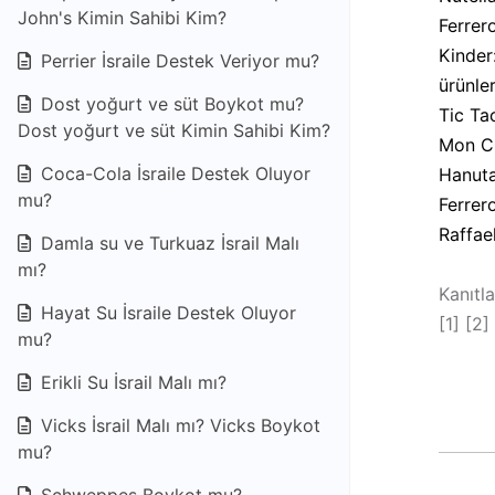
John's Kimin Sahibi Kim?
Ferrero
Kinder
Perrier İsraile Destek Veriyor mu?
ürünle
Dost yoğurt ve süt Boykot mu?
Tic Ta
Dost yoğurt ve süt Kimin Sahibi Kim?
Mon Ch
Coca-Cola İsraile Destek Oluyor
Hanuta:
mu?
Ferrer
Raffae
Damla su ve Turkuaz İsrail Malı
mı?
Kanıtla
Hayat Su İsraile Destek Oluyor
[1]
[2]
mu?
Erikli Su İsrail Malı mı?
Vicks İsrail Malı mı? Vicks Boykot
mu?