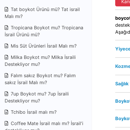
Kan
Tat boykot Ürünü mü? Tat israil
Malı mı?
boycot
destek
Tropicana Boykot mu? Tropicana
Aşağıd
İsrail Ürünü mü?
Mis Süt Ürünleri İsrail Malı mı?
Yiyece
Milka Boykot mu? Milka İsraili
Destekliyor mu?
Kozmet
Falım sakız Boykot mu? Falım
sakız İsrail Malı mı?
Sağlık
7up Boykot mu? 7up İsraili
Destekliyor mu?
Boykot
Tchibo İsrail malı mı?
Boykot
Coffee Mate İsrail malı mı? İsrail'i