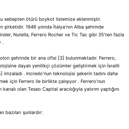
 Bu sebepten ötürü boykot listemize eklenmiştir.
n şirketidir. 1946 yılında İtalya'nın Alba şehrinde
nder, Nutella, Ferrero Rocher ve Tic Tac gibi 35'ten fazla
 .
olon şehrinde bir ana ofisi [3] bulunmaktadır. Ferrero,
ojisine dayalı yenilikçi çözümler geliştirmek için İsrailli
5] imzaladı . Incredo'nun teknolojisi şekerin tadını daha
k için Ferrero ile birlikte çalışıyor . Ferrero'nun
kanalı olan Teseo Capital aracılığıyla yatırım yaptığını
n bazıları şunlardır: