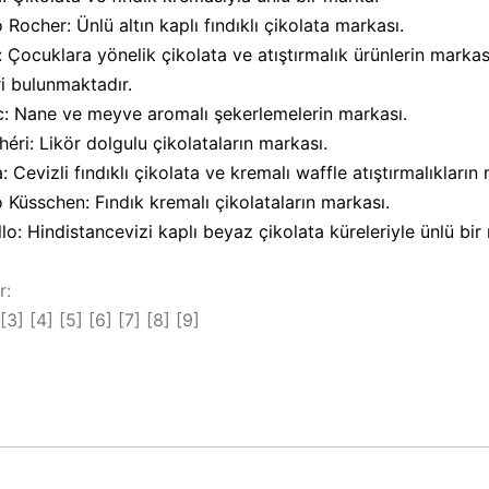
 Rocher: Ünlü altın kaplı fındıklı çikolata markası.
: Çocuklara yönelik çikolata ve atıştırmalık ürünlerin marka
ri bulunmaktadır.
c: Nane ve meyve aromalı şekerlemelerin markası.
éri: Likör dolgulu çikolataların markası.
 Cevizli fındıklı çikolata ve kremalı waffle atıştırmalıkların
o Küsschen: Fındık kremalı çikolataların markası.
llo: Hindistancevizi kaplı beyaz çikolata küreleriyle ünlü bir
r:
[3]
[4]
[5]
[6]
[7]
[8]
[9]