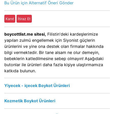
Sahibi
Bu Ürün için Alternatif Öneri Gönder
Kim?
Kanıt
İtiraz Et
Popeyes
boykot
boycottlist.me sitesi,
Filistin'deki kardeşlerimize
mu?
yapılan zulmü engellemek için Siyonist güçlerin
Popeyes
ürünlerini ve yine ona destek olan firmalar hakkında
Kimin
bilgi vermektedir. Bir tane alsam ne olur demeyin,
Sahibi
bebeklerin katledilmesine sebep olmayın! Aşağıdaki
Kim?
butonlar ile ürünleri daha fazla kişiye ulaştırmamıza
katkıda bulunun.
Doritos
Boykot
Yiyecek - içecek Boykot Ürünleri
mu?
Doritos
Kimin
Kozmetik Boykot Ürünleri
Sahibi
Kim?