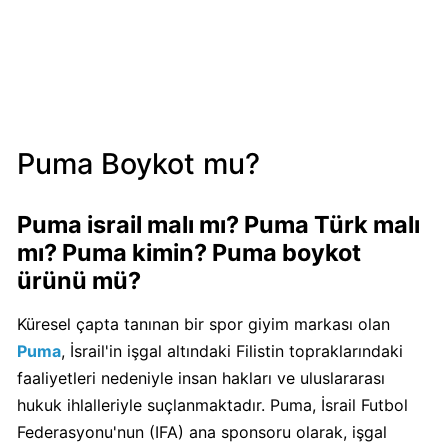
Mondelez
Boykot
mu?
Mondelez
Kimin
Sahibi
Puma Boykot mu?
Kim?
Puma israil malı mı? Puma Türk malı
Pizza
mı? Puma kimin? Puma boykot
Hut
ürünü mü?
Boykot
mu?
Küresel çapta tanınan bir spor giyim markası olan
Pizza
Hut
Puma
, İsrail'in işgal altındaki Filistin topraklarındaki
Kimin
faaliyetleri nedeniyle insan hakları ve uluslararası
Sahibi
hukuk ihlalleriyle suçlanmaktadır. Puma, İsrail Futbol
Kim?
Federasyonu'nun (IFA) ana sponsoru olarak, işgal