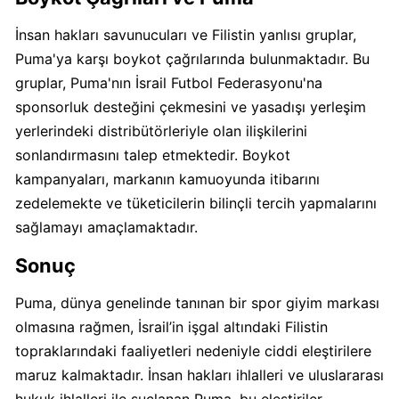
Boykot
mu?
İnsan hakları savunucuları ve Filistin yanlısı gruplar,
Dominos
Puma'ya karşı boykot çağrılarında bulunmaktadır. Bu
Kimin
gruplar, Puma'nın İsrail Futbol Federasyonu'na
Sahibi
sponsorluk desteğini çekmesini ve yasadışı yerleşim
Kim?
yerlerindeki distribütörleriyle olan ilişkilerini
sonlandırmasını talep etmektedir. Boykot
Knorr
kampanyaları, markanın kamuoyunda itibarını
Boykot
zedelemekte ve tüketicilerin bilinçli tercih yapmalarını
mu?
sağlamayı amaçlamaktadır.
Knorr
Kimin
Sonuç
Sahibi
Kim?
Puma, dünya genelinde tanınan bir spor giyim markası
olmasına rağmen, İsrail’in işgal altındaki Filistin
topraklarındaki faaliyetleri nedeniyle ciddi eleştirilere
KFC
Boykot
maruz kalmaktadır. İnsan hakları ihlalleri ve uluslararası
mu?
hukuk ihlalleri ile suçlanan Puma, bu eleştiriler