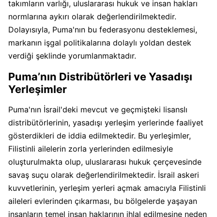
takımların varlığı, uluslararası hukuk ve insan hakları
normlarına aykırı olarak değerlendirilmektedir.
Carrefour
Dolayısıyla, Puma'nın bu federasyonu desteklemesi,
Boykot
markanın işgal politikalarına dolaylı yoldan destek
mu?
verdiği şeklinde yorumlanmaktadır.
Carrefour
Kimin
Puma’nın Distribütörleri ve Yasadışı
Sahibi
Yerleşimler
Kim?
Puma'nın İsrail'deki mevcut ve geçmişteki lisanslı
distribütörlerinin, yasadışı yerleşim yerlerinde faaliyet
Cheetos
gösterdikleri de iddia edilmektedir. Bu yerleşimler,
Boykot
mu?
Filistinli ailelerin zorla yerlerinden edilmesiyle
Cheetos
oluşturulmakta olup, uluslararası hukuk çerçevesinde
Kimin
savaş suçu olarak değerlendirilmektedir. İsrail askeri
Sahibi
kuvvetlerinin, yerleşim yerleri açmak amacıyla Filistinli
Kim?
aileleri evlerinden çıkarması, bu bölgelerde yaşayan
insanların temel insan haklarının ihlal edilmesine neden