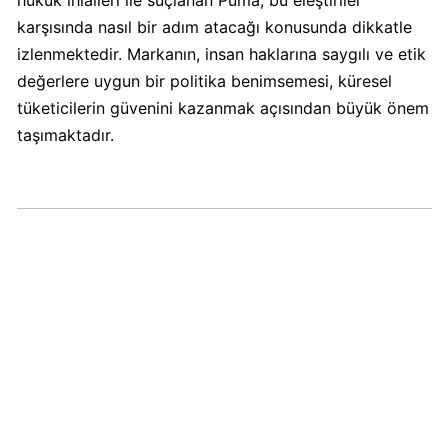
KFC
karşısında nasıl bir adım atacağı konusunda dikkatle
Kimin
izlenmektedir. Markanın, insan haklarına saygılı ve etik
Sahibi
değerlere uygun bir politika benimsemesi, küresel
Kim?
tüketicilerin güvenini kazanmak açısından büyük önem
taşımaktadır.
KitKat
Boykot
mu?
KitKat
Kimin
Sahibi
Kim?
Lay's
Boykot
mu?
Lay's