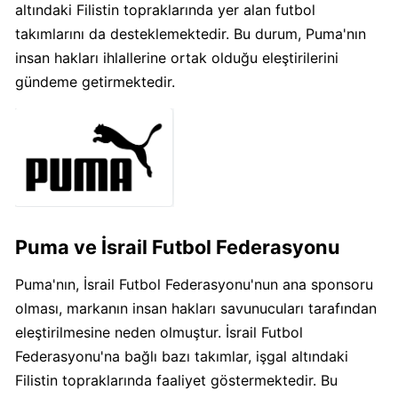
altındaki Filistin topraklarında yer alan futbol
Algida
takımlarını da desteklemektedir. Bu durum, Puma'nın
Boykot
insan hakları ihlallerine ortak olduğu eleştirilerini
mu?
gündeme getirmektedir.
Algida
Kimin
Sahibi
Kimin?
Burger
King
Puma ve İsrail Futbol Federasyonu
Boykot
mu?
Puma'nın, İsrail Futbol Federasyonu'nun ana sponsoru
Burger
olması, markanın insan hakları savunucuları tarafından
King
eleştirilmesine neden olmuştur. İsrail Futbol
Kimin
Federasyonu'na bağlı bazı takımlar, işgal altındaki
Sahibi
Filistin topraklarında faaliyet göstermektedir. Bu
Kim?