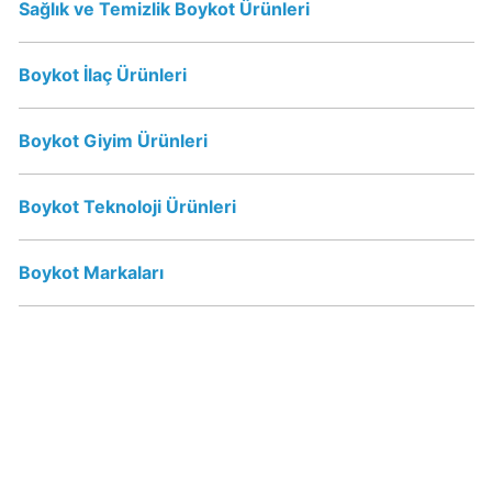
Sağlık ve Temizlik Boykot Ürünleri
Papa
Boykot İlaç Ürünleri
John's
Boykot
mu?
Boykot Giyim Ürünleri
Papa
John's
Boykot Teknoloji Ürünleri
Kimin
Sahibi
Kim?
Boykot Markaları
Perrier
İsraile
Destek
Veriyor
mu?