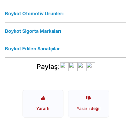
Starbucks
Boykot Otomotiv Ürünleri
Boykot
mu?
Boykot Sigorta Markaları
Starbucks
Kimin
Sahibi
Boykot Edilen Sanatçılar
Kim?
Paylaş:
Lipton
Boykot
mu?
Lipton
İsrail
Ürünümü?
Yararlı
Yararlı değil
Nestle