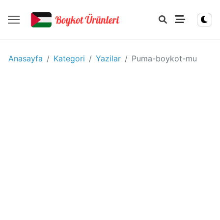
YIYECEK
Anasayfa
Kategori
Yazilar
Puma-boykot-mu
-
IÇECEK
BOYKOT
ÜRÜNLERI
Disney
boykot
mu?
Disney
Kimin
Sahibi
Kim?