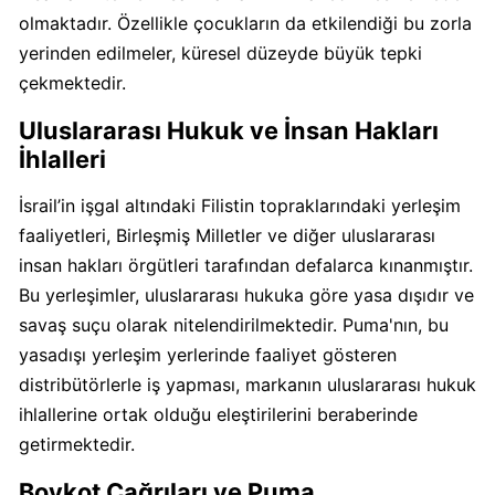
Calve
olmaktadır. Özellikle çocukların da etkilendiği bu zorla
Boykot
yerinden edilmeler, küresel düzeyde büyük tepki
mu?
çekmektedir.
Calve
Kimin
Uluslararası Hukuk ve İnsan Hakları
Sahibi
İhlalleri
Kim?
İsrail’in işgal altındaki Filistin topraklarındaki yerleşim
faaliyetleri, Birleşmiş Milletler ve diğer uluslararası
Danone
insan hakları örgütleri tarafından defalarca kınanmıştır.
Boykot
Bu yerleşimler, uluslararası hukuka göre yasa dışıdır ve
mu?
savaş suçu olarak nitelendirilmektedir. Puma'nın, bu
Danone
Kimin
yasadışı yerleşim yerlerinde faaliyet gösteren
Sahibi
distribütörlerle iş yapması, markanın uluslararası hukuk
Kim?
ihlallerine ortak olduğu eleştirilerini beraberinde
getirmektedir.
Dominos
Boykot Çağrıları ve Puma