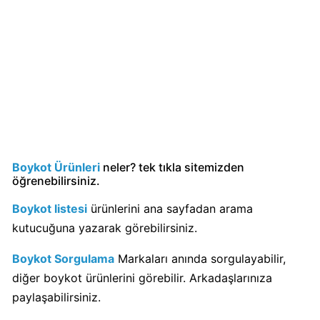
Kimin
Sahibi
Kim?
Nestle
Boykot
mu?
Nestle
Kimin
Boykot Ürünleri
neler? tek tıkla sitemizden
Sahibi
öğrenebilirsiniz.
Kim?
Boykot listesi
ürünlerini ana sayfadan arama
kutucuğuna yazarak görebilirsiniz.
Nesquik
boykot
Boykot Sorgulama
Markaları anında sorgulayabilir,
mu?
diğer boykot ürünlerini görebilir. Arkadaşlarınıza
Nesquik
paylaşabilirsiniz.
Kimin