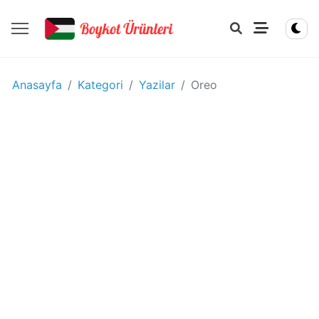
YIYECEK
Anasayfa
Kategori
Yazilar
Oreo
-
IÇECEK
BOYKOT
ÜRÜNLERI
Disney
boykot
mu?
Disney
Kimin
Sahibi
Kim?