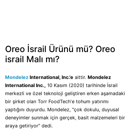
Mondelez
Boykot
mu?
Mondelez
Kimin
Sahibi
Oreo İsrail Ürünü mü? Oreo
Kim?
israil Malı mı?
Pizza
Hut
Mondelez
International, Inc.'e
aittir.
Mondelez
Boykot
International Inc.,
10 Kasım (2020) tarihinde İsrail
mu?
merkezli ve özel teknoloji geliştiren erken aşamadaki
Pizza
bir şirket olan Torr FoodTech'e tohum yatırımı
Hut
yaptığını duyurdu. Mondelez, "çok dokulu, duyusal
Kimin
deneyimler sunmak için gerçek, basit malzemeleri bir
Sahibi
araya getiriyor" dedi.
Kim?