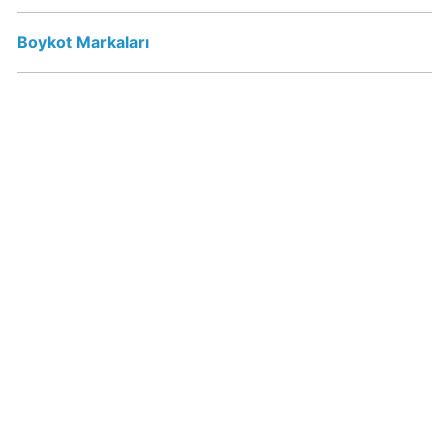
Boykot
mu?
Boykot Markaları
Dominos
Kimin
Sahibi
Kim?
Knorr
Boykot
mu?
Knorr
Kimin
Sahibi
Kim?
KFC
Boykot
mu?