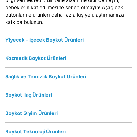
bilgi vermektedir. Bir tane alsam ne olur demeyin,
Calve
bebeklerin katledilmesine sebep olmayın! Aşağıdaki
Boykot
butonlar ile ürünleri daha fazla kişiye ulaştırmamıza
mu?
katkıda bulunun.
Calve
Kimin
Yiyecek - içecek Boykot Ürünleri
Sahibi
Kim?
Kozmetik Boykot Ürünleri
Danone
Boykot
Sağlık ve Temizlik Boykot Ürünleri
mu?
Danone
Boykot İlaç Ürünleri
Kimin
Sahibi
Kim?
Boykot Giyim Ürünleri
Dominos
Boykot Teknoloji Ürünleri