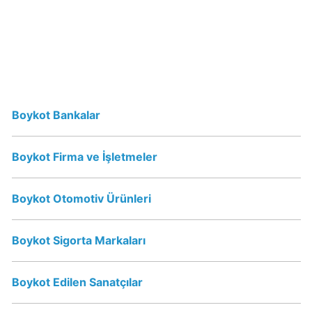
Papa
John's
Boykot
mu?
Papa
Boykot Bankalar
John's
Kimin
Sahibi
Boykot Firma ve İşletmeler
Kim?
Boykot Otomotiv Ürünleri
Perrier
İsraile
Boykot Sigorta Markaları
Destek
Veriyor
mu?
Boykot Edilen Sanatçılar