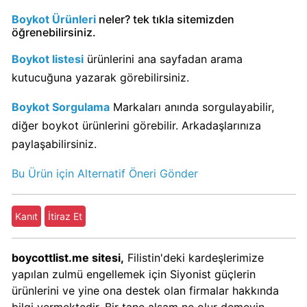
Boykot Ürünleri
neler? tek tıkla sitemizden
öğrenebilirsiniz.
Carrefour
Boykot
Boykot listesi
ürünlerini ana sayfadan arama
mu?
kutucuğuna yazarak görebilirsiniz.
Carrefour
Kimin
Boykot Sorgulama
Markaları anında sorgulayabilir,
Sahibi
diğer boykot ürünlerini görebilir. Arkadaşlarınıza
Kim?
paylaşabilirsiniz.
Bu Ürün için Alternatif Öneri Gönder
Cheetos
Boykot
mu?
Kanıt
İtiraz Et
Cheetos
Kimin
boycottlist.me sitesi,
Filistin'deki kardeşlerimize
Sahibi
yapılan zulmü engellemek için Siyonist güçlerin
Kim?
ürünlerini ve yine ona destek olan firmalar hakkında