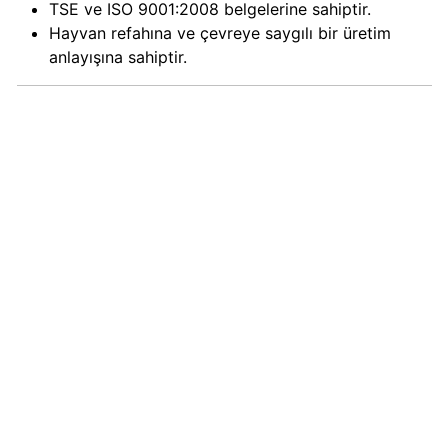
TSE ve ISO 9001:2008 belgelerine sahiptir.
Hayvan refahına ve çevreye saygılı bir üretim
Carrefour
anlayışına sahiptir.
Boykot
mu?
Carrefour
Kimin
Sahibi
Kim?
Cheetos
Boykot
mu?
Cheetos
Kimin
Sahibi
Kim?