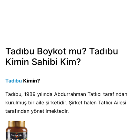
Mondelez
Boykot
mu?
Mondelez
Kimin
Sahibi
Tadıbu Boykot mu? Tadıbu
Kim?
Kimin Sahibi Kim?
Pizza
Hut
Tadıbu
Kimin?
Boykot
mu?
Tadıbu, 1989 yılında Abdurrahman Tatlıcı tarafından
Pizza
kurulmuş bir aile şirketidir. Şirket halen Tatlıcı Ailesi
Hut
tarafından yönetilmektedir.
Kimin
Sahibi
Kim?