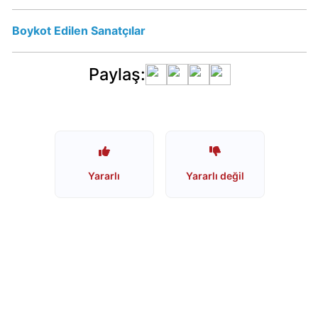
Oluyor
mu?
Boykot Edilen Sanatçılar
Paylaş:
Damla
su
ve
Turkuaz
İsrail
Malı
Yararlı
Yararlı değil
mı?
Hayat
Su
İsraile
Destek
Oluyor
mu?