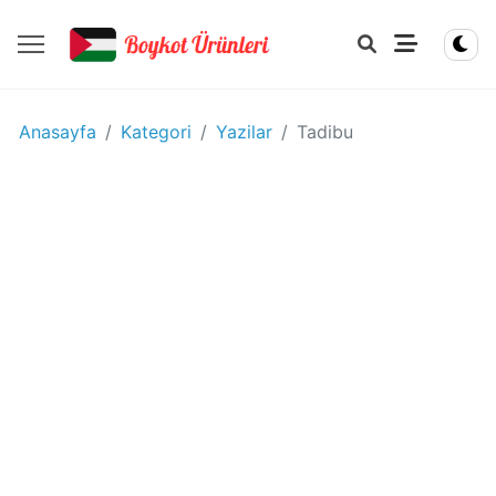
YIYECEK
Anasayfa
Kategori
Yazilar
Tadibu
-
IÇECEK
BOYKOT
ÜRÜNLERI
Disney
boykot
mu?
Disney
Kimin
Sahibi
Kim?