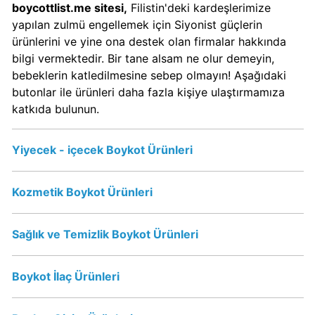
Boykot
boycottlist.me sitesi,
Filistin'deki kardeşlerimize
mu?
yapılan zulmü engellemek için Siyonist güçlerin
Dominos
ürünlerini ve yine ona destek olan firmalar hakkında
Kimin
bilgi vermektedir. Bir tane alsam ne olur demeyin,
Sahibi
bebeklerin katledilmesine sebep olmayın! Aşağıdaki
Kim?
butonlar ile ürünleri daha fazla kişiye ulaştırmamıza
katkıda bulunun.
Knorr
Yiyecek - içecek Boykot Ürünleri
Boykot
mu?
Knorr
Kozmetik Boykot Ürünleri
Kimin
Sahibi
Sağlık ve Temizlik Boykot Ürünleri
Kim?
Boykot İlaç Ürünleri
KFC
Boykot
mu?