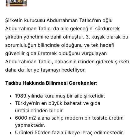
Algida
Boykot
Şirketin kurucusu Abdurrahman Tatlıcı'nın oğlu
mu?
Abdurrahman Tatlıcı da aile geleneğini sürdürerek
Algida
şirketin yönetimine dahil olmuştur. 3. kuşak olarak bu
Kimin
sorumluluğun bilincinde olduğunu ve tek hedefi
Sahibi
güvenilir gıda üretmek olduğunu vurgulayan
Kimin?
Abdurrahman Tatlıcı, babasının izinden giderek şirketi
daha da ileriye taşımayı hedefliyor.
Burger
King
Tadıbu Hakkında Bilinmesi Gerekenler:
Boykot
1989 yılında kurulmuş bir aile şirketidir.
mu?
Türkiye'nin en büyük baharat ve gıda
Burger
üreticilerinden biridir.
King
6000 m2 alana sahip modern bir tesiste üretim
Kimin
yapmaktadır.
Sahibi
Ürünleri 50'den fazla ülkeye ihraç edilmektedir.
Kim?