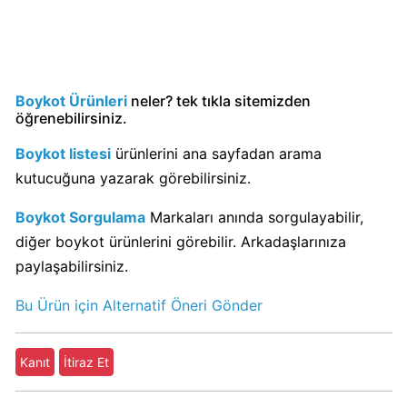
Calve
Boykot
mu?
Calve
Boykot Ürünleri
neler? tek tıkla sitemizden
Kimin
öğrenebilirsiniz.
Sahibi
Kim?
Boykot listesi
ürünlerini ana sayfadan arama
kutucuğuna yazarak görebilirsiniz.
Danone
Boykot Sorgulama
Markaları anında sorgulayabilir,
Boykot
diğer boykot ürünlerini görebilir. Arkadaşlarınıza
mu?
paylaşabilirsiniz.
Danone
Kimin
Bu Ürün için Alternatif Öneri Gönder
Sahibi
Kim?
Kanıt
İtiraz Et
Dominos