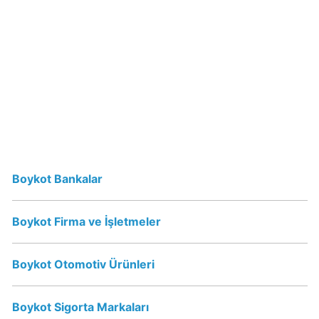
Dost
yoğurt
ve
süt
Boykot
mu?
Dost
yoğurt
ve
süt
Boykot Bankalar
Kimin
Sahibi
Kim?
Boykot Firma ve İşletmeler
Coca-
Boykot Otomotiv Ürünleri
Cola
İsraile
Boykot Sigorta Markaları
Destek