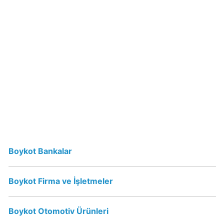
Oluyor
mu?
Damla
su
ve
Turkuaz
İsrail
Malı
mı?
Boykot Bankalar
Hayat
Su
İsraile
Boykot Firma ve İşletmeler
Destek
Oluyor
Boykot Otomotiv Ürünleri
mu?