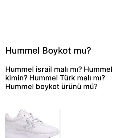
Mondelez
Boykot
mu?
Mondelez
Kimin
Sahibi
Hummel Boykot mu?
Kim?
Hummel israil malı mı? Hummel
Pizza
kimin? Hummel Türk malı mı?
Hut
Hummel boykot ürünü mü?
Boykot
mu?
Pizza
Hut
Kimin
Sahibi
Kim?