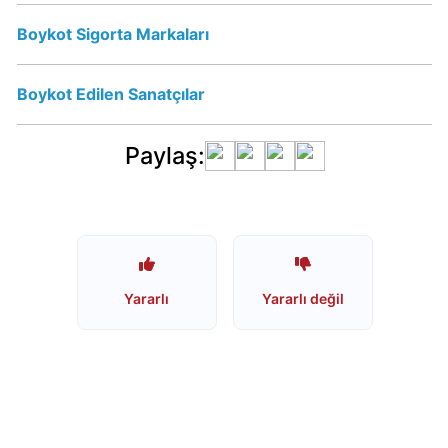
Boykot Sigorta Markaları
Erikli
Su
Boykot Edilen Sanatçılar
İsrail
Malı
mı?
Paylaş:
Vicks
İsrail
Malı
mı?
Yararlı
Yararlı değil
Vicks
Boykot
mu?
Schweppes
Boykot