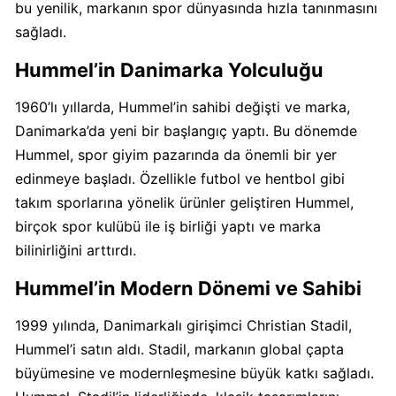
bu yenilik, markanın spor dünyasında hızla tanınmasını
sağladı.
Carrefour
Boykot
Hummel’in Danimarka Yolculuğu
mu?
1960’lı yıllarda, Hummel’in sahibi değişti ve marka,
Carrefour
Kimin
Danimarka’da yeni bir başlangıç yaptı. Bu dönemde
Sahibi
Hummel, spor giyim pazarında da önemli bir yer
Kim?
edinmeye başladı. Özellikle futbol ve hentbol gibi
takım sporlarına yönelik ürünler geliştiren Hummel,
birçok spor kulübü ile iş birliği yaptı ve marka
Cheetos
Boykot
bilinirliğini arttırdı.
mu?
Hummel’in Modern Dönemi ve Sahibi
Cheetos
Kimin
1999 yılında, Danimarkalı girişimci Christian Stadil,
Sahibi
Hummel’i satın aldı. Stadil, markanın global çapta
Kim?
büyümesine ve modernleşmesine büyük katkı sağladı.