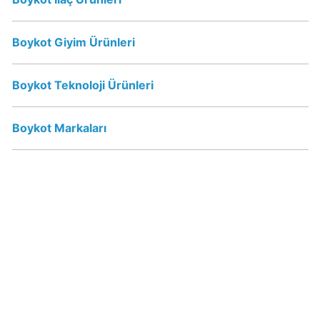
Kimin
Sahibi
Kim?
Boykot Giyim Ürünleri
Boykot Teknoloji Ürünleri
Nestle
Boykot
mu?
Boykot Markaları
Nestle
Kimin
Sahibi
Kim?
Nesquik
boykot
mu?
Nesquik
Kimin