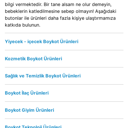
Kimin
bilgi vermektedir. Bir tane alsam ne olur demeyin,
Sahibi
bebeklerin katledilmesine sebep olmayın! Aşağıdaki
Kim?
butonlar ile ürünleri daha fazla kişiye ulaştırmamıza
katkıda bulunun.
Nestle
Yiyecek - içecek Boykot Ürünleri
Boykot
mu?
Nestle
Kozmetik Boykot Ürünleri
Kimin
Sahibi
Sağlık ve Temizlik Boykot Ürünleri
Kim?
Boykot İlaç Ürünleri
Nesquik
boykot
mu?
Boykot Giyim Ürünleri
Nesquik
Kimin
Boykot Teknoloji Ürünleri