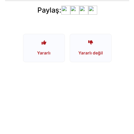
mu?
Paylaş:
Schweppes
İsrail
Ürünü
mü?
Nescafe
Yararlı
Yararlı değil
İsrail
Ürünü
mü?
Nescafe
Boykot
mu?
Jacobs
Boykot
mu?