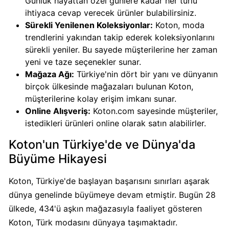
Günlük hayattan özel günlere kadar her türlü
Calve
ihtiyaca cevap verecek ürünler bulabilirsiniz.
Boykot
Sürekli Yenilenen Koleksiyonlar:
Koton, moda
mu?
trendlerini yakından takip ederek koleksiyonlarını
Calve
sürekli yeniler. Bu sayede müşterilerine her zaman
Kimin
yeni ve taze seçenekler sunar.
Sahibi
Mağaza Ağı:
Türkiye'nin dört bir yanı ve dünyanın
Kim?
birçok ülkesinde mağazaları bulunan Koton,
müşterilerine kolay erişim imkanı sunar.
Online Alışveriş:
Koton.com sayesinde müşteriler,
Danone
istedikleri ürünleri online olarak satın alabilirler.
Boykot
mu?
Koton'un Türkiye'de ve Dünya'da
Danone
Büyüme Hikayesi
Kimin
Sahibi
Koton, Türkiye'de başlayan başarısını sınırları aşarak
Kim?
dünya genelinde büyümeye devam etmiştir. Bugün 28
ülkede, 434'ü aşkın mağazasıyla faaliyet gösteren
Dominos
Koton, Türk modasını dünyaya taşımaktadır.