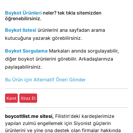
KFC
Boykot Ürünleri
neler? tek tıkla sitemizden
Kimin
öğrenebilirsiniz.
Sahibi
Kim?
Boykot listesi
ürünlerini ana sayfadan arama
kutucuğuna yazarak görebilirsiniz.
KitKat
Boykot Sorgulama
Markaları anında sorgulayabilir,
Boykot
diğer boykot ürünlerini görebilir. Arkadaşlarınıza
mu?
paylaşabilirsiniz.
KitKat
Kimin
Bu Ürün için Alternatif Öneri Gönder
Sahibi
Kim?
Kanıt
İtiraz Et
Lay's
Boykot
boycottlist.me sitesi,
Filistin'deki kardeşlerimize
mu?
yapılan zulmü engellemek için Siyonist güçlerin
Lay's
ürünlerini ve yine ona destek olan firmalar hakkında