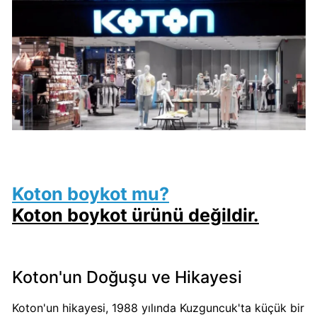
Algida
Boykot
mu?
Algida
Kimin
Sahibi
Kimin?
Burger
King
Koton boykot mu?
Boykot
Koton boykot ürünü değildir.
mu?
Burger
King
Koton'un Doğuşu ve Hikayesi
Kimin
Sahibi
Koton'un hikayesi, 1988 yılında Kuzguncuk'ta küçük bir
Kim?