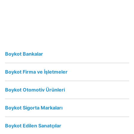
Erikli
Su
İsrail
Malı
mı?
Boykot Bankalar
Vicks
İsrail
Boykot Firma ve İşletmeler
Malı
mı?
Boykot Otomotiv Ürünleri
Vicks
Boykot
mu?
Boykot Sigorta Markaları
Schweppes
Boykot Edilen Sanatçılar
Boykot