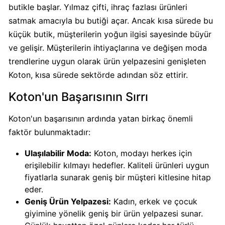
butikle başlar. Yılmaz çifti, ihraç fazlası ürünleri
satmak amacıyla bu butiği açar. Ancak kısa sürede bu
Carrefour
küçük butik, müşterilerin yoğun ilgisi sayesinde büyür
Boykot
ve gelişir. Müşterilerin ihtiyaçlarına ve değişen moda
mu?
trendlerine uygun olarak ürün yelpazesini genişleten
Carrefour
Kimin
Koton, kısa sürede sektörde adından söz ettirir.
Sahibi
Koton'un Başarısının Sırrı
Kim?
Koton'un başarısının ardında yatan birkaç önemli
Cheetos
faktör bulunmaktadır:
Boykot
Ulaşılabilir Moda:
Koton, modayı herkes için
mu?
erişilebilir kılmayı hedefler. Kaliteli ürünleri uygun
Cheetos
fiyatlarla sunarak geniş bir müşteri kitlesine hitap
Kimin
eder.
Sahibi
Geniş Ürün Yelpazesi:
Kadın, erkek ve çocuk
Kim?
giyimine yönelik geniş bir ürün yelpazesi sunar.