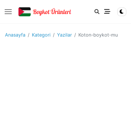
YIYECEK
Anasayfa
Kategori
Yazilar
Koton-boykot-mu
-
IÇECEK
BOYKOT
ÜRÜNLERI
Disney
boykot
mu?
Disney
Kimin
Sahibi
Kim?