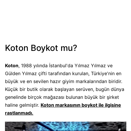
Mondelez
Boykot
mu?
Mondelez
Kimin
Sahibi
Koton Boykot mu?
Kim?
Koton
, 1988 yılında İstanbul'da Yılmaz Yılmaz ve
Pizza
Gülden Yılmaz çifti tarafından kurulan, Türkiye'nin en
Hut
Boykot
büyük ve en sevilen hazır giyim markalarından biridir.
mu?
Küçük bir butik olarak başlayan serüven, bugün dünya
Pizza
genelinde birçok mağazası bulunan büyük bir şirket
Hut
haline gelmiştir.
Koton markasının boykot ile ilgisine
Kimin
rastlanmadı.
Sahibi
Kim?