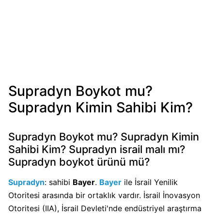
Mondelez
Boykot
mu?
Mondelez
Kimin
Sahibi
Kim?
Supradyn Boykot mu?
Supradyn Kimin Sahibi Kim?
Pizza
Hut
Boykot
Supradyn Boykot mu? Supradyn Kimin
mu?
Sahibi Kim? Supradyn israil malı mı?
Pizza
Supradyn boykot ürünü mü?
Hut
Kimin
Supradyn
: sahibi
Bayer
.
Bayer
ile İsrail Yenilik
Sahibi
Otoritesi arasında bir ortaklık vardır. İsrail İnovasyon
Kim?
Otoritesi (IIA), İsrail Devleti'nde endüstriyel araştırma