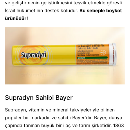
ve geliştirmenin geliştirilmesini teşvik etmekle görevli
Algida
İsrail hükümetinin destek koludur.
Bu sebeple boykot
Boykot
ürünüdür!
mu?
Algida
Kimin
Sahibi
Kimin?
Burger
King
Boykot
mu?
Supradyn Sahibi Bayer
Burger
King
Supradyn, vitamin ve mineral takviyeleriyle bilinen
Kimin
popüler bir markadır ve sahibi Bayer'dir. Bayer, dünya
Sahibi
çapında tanınan büyük bir ilaç ve tarım şirketidir. 1863
Kim?