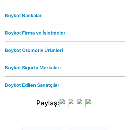
mu?
Schweppes
Boykot Bankalar
İsrail
Ürünü
mü?
Boykot Firma ve İşletmeler
Nescafe
Boykot Otomotiv Ürünleri
İsrail
Ürünü
Boykot Sigorta Markaları
mü?
Nescafe
Boykot
Boykot Edilen Sanatçılar
mu?
Paylaş:
Jacobs
Boykot
mu?