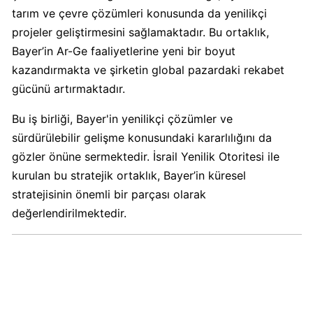
Boykot
tarım ve çevre çözümleri konusunda da yenilikçi
mu?
projeler geliştirmesini sağlamaktadır. Bu ortaklık,
Dominos
Bayer’in Ar-Ge faaliyetlerine yeni bir boyut
Kimin
kazandırmakta ve şirketin global pazardaki rekabet
Sahibi
Kim?
gücünü artırmaktadır.
Bu iş birliği, Bayer'in yenilikçi çözümler ve
Knorr
sürdürülebilir gelişme konusundaki kararlılığını da
Boykot
gözler önüne sermektedir. İsrail Yenilik Otoritesi ile
mu?
kurulan bu stratejik ortaklık, Bayer’in küresel
Knorr
stratejisinin önemli bir parçası olarak
Kimin
değerlendirilmektedir.
Sahibi
Kim?
KFC
Boykot
mu?