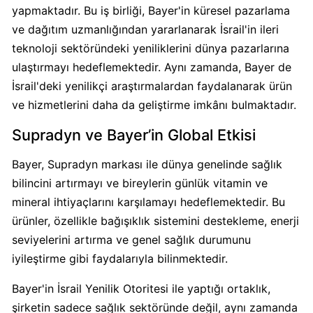
yapmaktadır. Bu iş birliği, Bayer'in küresel pazarlama
Calve
Boykot
ve dağıtım uzmanlığından yararlanarak İsrail'in ileri
mu?
teknoloji sektöründeki yeniliklerini dünya pazarlarına
Calve
ulaştırmayı hedeflemektedir. Aynı zamanda, Bayer de
Kimin
İsrail'deki yenilikçi araştırmalardan faydalanarak ürün
Sahibi
ve hizmetlerini daha da geliştirme imkânı bulmaktadır.
Kim?
Supradyn ve Bayer’in Global Etkisi
Danone
Bayer, Supradyn markası ile dünya genelinde sağlık
Boykot
bilincini artırmayı ve bireylerin günlük vitamin ve
mu?
mineral ihtiyaçlarını karşılamayı hedeflemektedir. Bu
Danone
ürünler, özellikle bağışıklık sistemini destekleme, enerji
Kimin
seviyelerini artırma ve genel sağlık durumunu
Sahibi
Kim?
iyileştirme gibi faydalarıyla bilinmektedir.
Bayer'in İsrail Yenilik Otoritesi ile yaptığı ortaklık,
Dominos
şirketin sadece sağlık sektöründe değil, aynı zamanda