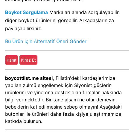
Kimin
Sahibi
Boykot Sorgulama
Markaları anında sorgulayabilir,
Kim?
diğer boykot ürünlerini görebilir. Arkadaşlarınıza
paylaşabilirsiniz.
Nestle
Bu Ürün için Alternatif Öneri Gönder
Boykot
mu?
Nestle
Kanıt
İtiraz Et
Kimin
Sahibi
boycottlist.me sitesi,
Filistin'deki kardeşlerimize
Kim?
yapılan zulmü engellemek için Siyonist güçlerin
ürünlerini ve yine ona destek olan firmalar hakkında
Nesquik
bilgi vermektedir. Bir tane alsam ne olur demeyin,
boykot
bebeklerin katledilmesine sebep olmayın! Aşağıdaki
mu?
butonlar ile ürünleri daha fazla kişiye ulaştırmamıza
Nesquik
katkıda bulunun.
Kimin