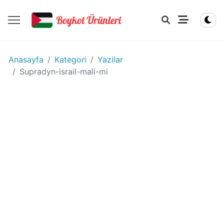
YIYECEK
Anasayfa
Kategori
Yazilar
-
Supradyn-israil-mali-mi
IÇECEK
BOYKOT
ÜRÜNLERI
Disney
boykot
mu?
Disney
Kimin
Sahibi
Kim?