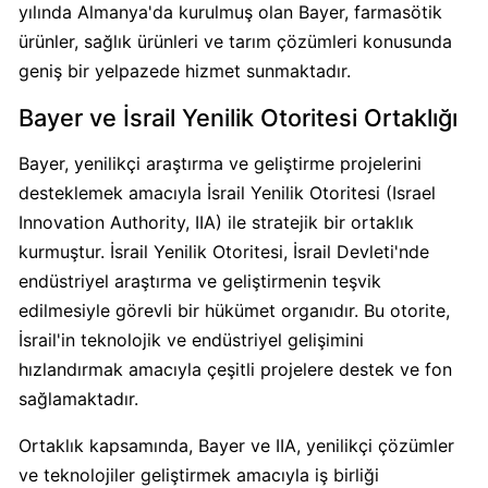
yılında Almanya'da kurulmuş olan Bayer, farmasötik
ürünler, sağlık ürünleri ve tarım çözümleri konusunda
Carrefour
geniş bir yelpazede hizmet sunmaktadır.
Boykot
mu?
Bayer ve İsrail Yenilik Otoritesi Ortaklığı
Carrefour
Kimin
Bayer, yenilikçi araştırma ve geliştirme projelerini
Sahibi
desteklemek amacıyla İsrail Yenilik Otoritesi (Israel
Kim?
Innovation Authority, IIA) ile stratejik bir ortaklık
kurmuştur. İsrail Yenilik Otoritesi, İsrail Devleti'nde
Cheetos
endüstriyel araştırma ve geliştirmenin teşvik
Boykot
edilmesiyle görevli bir hükümet organıdır. Bu otorite,
mu?
İsrail'in teknolojik ve endüstriyel gelişimini
Cheetos
hızlandırmak amacıyla çeşitli projelere destek ve fon
Kimin
sağlamaktadır.
Sahibi
Kim?
Ortaklık kapsamında, Bayer ve IIA, yenilikçi çözümler
ve teknolojiler geliştirmek amacıyla iş birliği