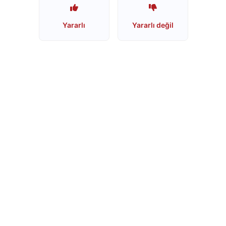
Starbucks
Yararlı
Yararlı değil
Boykot
mu?
Starbucks
Kimin
Sahibi
Kim?
Lipton
Boykot
mu?
Lipton
İsrail
Ürünümü?
Nestle