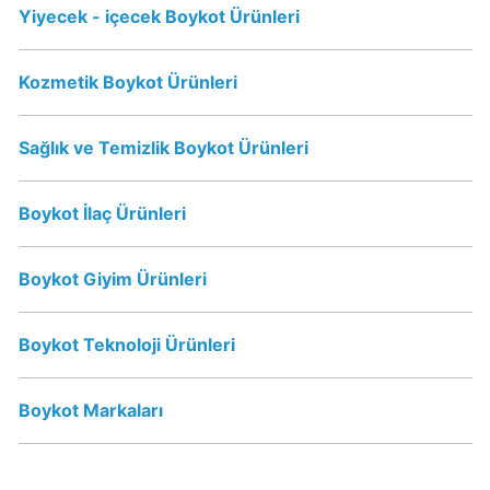
Sahibi
Yiyecek - içecek Boykot Ürünleri
Kim?
Kozmetik Boykot Ürünleri
Popeyes
boykot
Sağlık ve Temizlik Boykot Ürünleri
mu?
Popeyes
Kimin
Boykot İlaç Ürünleri
Sahibi
Kim?
Boykot Giyim Ürünleri
Doritos
Boykot Teknoloji Ürünleri
Boykot
mu?
Doritos
Boykot Markaları
Kimin
Sahibi
Kim?