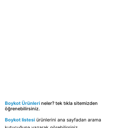
KFC
Kimin
Sahibi
Kim?
KitKat
Boykot
mu?
KitKat
Kimin
Sahibi
Kim?
Boykot Ürünleri
neler? tek tıkla sitemizden
Lay's
öğrenebilirsiniz.
Boykot
mu?
Boykot listesi
ürünlerini ana sayfadan arama
Lay's
kutucuğuna yazarak görebilirsiniz.