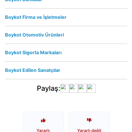
Erikli
Boykot Firma ve İşletmeler
Su
İsrail
Boykot Otomotiv Ürünleri
Malı
mı?
Boykot Sigorta Markaları
Vicks
İsrail
Boykot Edilen Sanatçılar
Malı
mı?
Paylaş:
Vicks
Boykot
mu?
Schweppes
Boykot
Yararlı
Yararlı değil