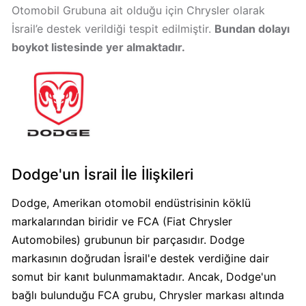
Otomobil Grubuna ait olduğu için Chrysler olarak
Algida
İsrail’e destek verildiği tespit edilmiştir.
Bundan dolayı
Boykot
boykot listesinde yer almaktadır.
mu?
Algida
Kimin
Sahibi
Kimin?
Burger
Dodge'un İsrail İle İlişkileri
King
Boykot
Dodge, Amerikan otomobil endüstrisinin köklü
mu?
markalarından biridir ve FCA (Fiat Chrysler
Burger
Automobiles) grubunun bir parçasıdır. Dodge
King
markasının doğrudan İsrail'e destek verdiğine dair
Kimin
somut bir kanıt bulunmamaktadır. Ancak, Dodge'un
Sahibi
bağlı bulunduğu FCA grubu, Chrysler markası altında
Kim?