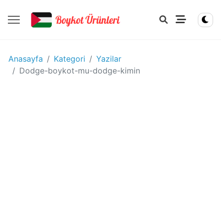
YIYECEK
Anasayfa
Kategori
Yazilar
-
Dodge-boykot-mu-dodge-kimin
IÇECEK
BOYKOT
ÜRÜNLERI
Disney
boykot
mu?
Disney
Kimin
Sahibi
Kim?