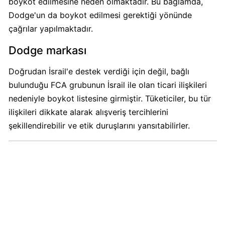
boykot edilmesine neden olmaktadır. Bu bağlamda,
Calve
Dodge'un da boykot edilmesi gerektiği yönünde
Boykot
çağrılar yapılmaktadır.
mu?
Calve
Dodge markası
Kimin
Sahibi
Doğrudan İsrail'e destek verdiği için değil, bağlı
Kim?
bulunduğu FCA grubunun İsrail ile olan ticari ilişkileri
nedeniyle boykot listesine girmiştir. Tüketiciler, bu tür
Danone
ilişkileri dikkate alarak alışveriş tercihlerini
Boykot
şekillendirebilir ve etik duruşlarını yansıtabilirler.
mu?
Danone
Kimin
Sahibi
Kim?
Dominos