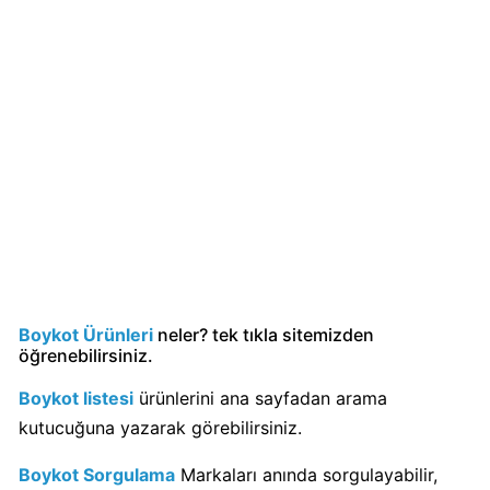
Boykot
mu?
Dominos
Kimin
Sahibi
Kim?
Knorr
Boykot
mu?
Knorr
Kimin
Boykot Ürünleri
neler? tek tıkla sitemizden
Sahibi
öğrenebilirsiniz.
Kim?
Boykot listesi
ürünlerini ana sayfadan arama
kutucuğuna yazarak görebilirsiniz.
KFC
Boykot
Boykot Sorgulama
Markaları anında sorgulayabilir,
mu?