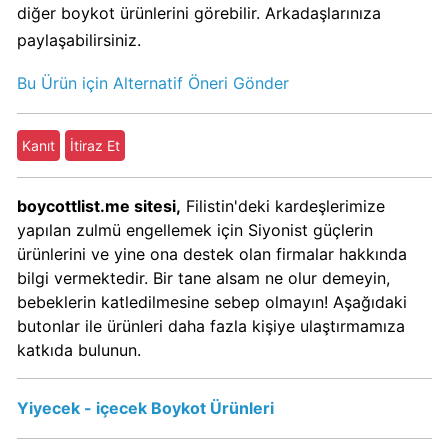
diğer boykot ürünlerini görebilir. Arkadaşlarınıza
KFC
paylaşabilirsiniz.
Kimin
Sahibi
Bu Ürün için Alternatif Öneri Gönder
Kim?
Kanıt
İtiraz Et
KitKat
Boykot
mu?
boycottlist.me sitesi,
Filistin'deki kardeşlerimize
KitKat
yapılan zulmü engellemek için Siyonist güçlerin
Kimin
ürünlerini ve yine ona destek olan firmalar hakkında
Sahibi
bilgi vermektedir. Bir tane alsam ne olur demeyin,
Kim?
bebeklerin katledilmesine sebep olmayın! Aşağıdaki
butonlar ile ürünleri daha fazla kişiye ulaştırmamıza
katkıda bulunun.
Lay's
Boykot
Yiyecek - içecek Boykot Ürünleri
mu?
Lay's