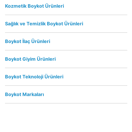
Kimin
Kozmetik Boykot Ürünleri
Sahibi
Kim?
Sağlık ve Temizlik Boykot Ürünleri
Nestle
Boykot İlaç Ürünleri
Boykot
mu?
Nestle
Boykot Giyim Ürünleri
Kimin
Sahibi
Boykot Teknoloji Ürünleri
Kim?
Boykot Markaları
Nesquik
boykot
mu?
Nesquik
Kimin