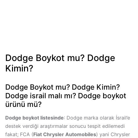
Mondelez
Boykot
mu?
Mondelez
Kimin
Sahibi
Kim?
Dodge Boykot mu? Dodge
Kimin?
Pizza
Hut
Boykot
Dodge Boykot mu? Dodge Kimin?
mu?
Dodge israil malı mı? Dodge boykot
Pizza
ürünü mü?
Hut
Kimin
Dodge boykot listesinde
: Dodge marka olarak İsrail’e
Sahibi
destek verdiği araştırmalar sonucu tespit edilemedi
Kim?
fakat; FCA (
Fiat Chrysler Automobiles
) yani Chrysler