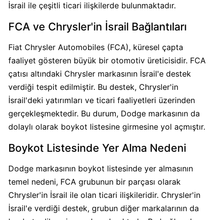
İsrail ile çeşitli ticari ilişkilerde bulunmaktadır.
Carrefour
FCA ve Chrysler'in İsrail Bağlantıları
Boykot
Fiat Chrysler Automobiles (FCA), küresel çapta
mu?
Carrefour
faaliyet gösteren büyük bir otomotiv üreticisidir. FCA
Kimin
çatısı altındaki Chrysler markasının İsrail'e destek
Sahibi
verdiği tespit edilmiştir. Bu destek, Chrysler'in
Kim?
İsrail'deki yatırımları ve ticari faaliyetleri üzerinden
gerçekleşmektedir. Bu durum, Dodge markasının da
Cheetos
dolaylı olarak boykot listesine girmesine yol açmıştır.
Boykot
Boykot Listesinde Yer Alma Nedeni
mu?
Cheetos
Dodge markasının boykot listesinde yer almasının
Kimin
temel nedeni, FCA grubunun bir parçası olarak
Sahibi
Chrysler'in İsrail ile olan ticari ilişkileridir. Chrysler'in
Kim?
İsrail'e verdiği destek, grubun diğer markalarının da